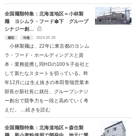
全国麺類特集：北海道地区＝小林製
麺 ヨシムラ・フード傘下 グループ
シナジー創…
2024.05.30
麺類
特集
小林製麺は、22年に東京都のヨシム
ラ・フード・ホールディングスと資
本・業務提携し同HDの100％子会社と
して新たなスタートを切っている。昨
年12月には生え抜きの本田聖哉営業本
部長が新社長に就任、グループシナジ
ー創出で競争力を一段と高めていく考
えだ。 …続きを読む
全国麺類特集：北海道地区＝森住製
麺 新小麦粉使用で開発中 地元に愛