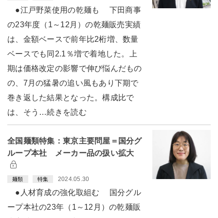
●江戸野菜使用の乾麺も 下田商事
の23年度（1～12月）の乾麺販売実績
は、金額ベースで前年比2桁増、数量
ベースでも同2.1％増で着地した。上
期は価格改定の影響で伸び悩んだもの
の、7月の猛暑の追い風もあり下期で
巻き返した結果となった。構成比で
は、そう…続きを読む
全国麺類特集：東京主要問屋＝国分グ
ループ本社 メーカー品の扱い拡大
2024.05.30
麺類
特集
●人材育成の強化取組む 国分グル
ープ本社の23年（1～12月）の乾麺販