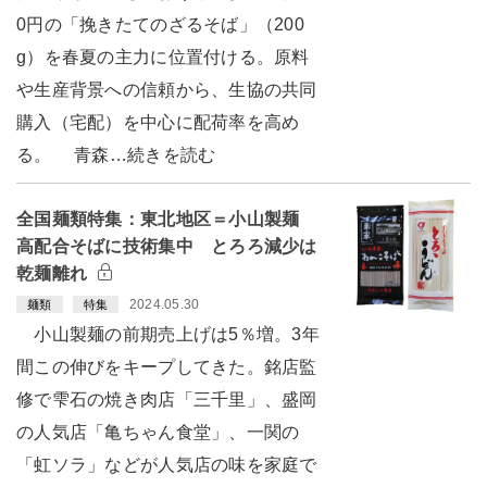
0円の「挽きたてのざるそば」（200
g）を春夏の主力に位置付ける。原料
や生産背景への信頼から、生協の共同
購入（宅配）を中心に配荷率を高め
る。 青森…続きを読む
全国麺類特集：東北地区＝小山製麺
高配合そばに技術集中 とろろ減少は
乾麺離れ
2024.05.30
麺類
特集
小山製麺の前期売上げは5％増。3年
間この伸びをキープしてきた。銘店監
修で雫石の焼き肉店「三千里」、盛岡
の人気店「亀ちゃん食堂」、一関の
「虹ソラ」などが人気店の味を家庭で