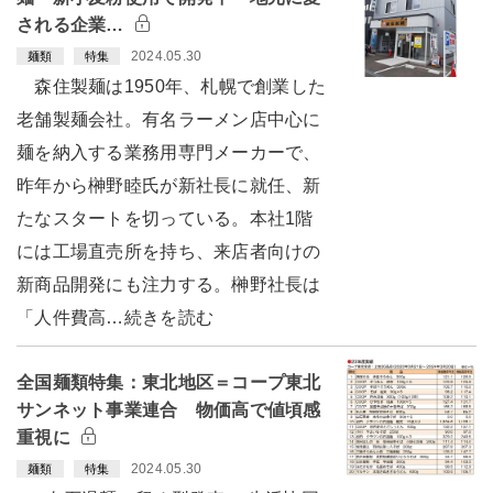
される企業…
2024.05.30
麺類
特集
森住製麺は1950年、札幌で創業した
老舗製麺会社。有名ラーメン店中心に
麺を納入する業務用専門メーカーで、
昨年から榊野睦氏が新社長に就任、新
たなスタートを切っている。本社1階
には工場直売所を持ち、来店者向けの
新商品開発にも注力する。榊野社長は
「人件費高…続きを読む
全国麺類特集：東北地区＝コープ東北
サンネット事業連合 物価高で値頃感
重視に
2024.05.30
麺類
特集