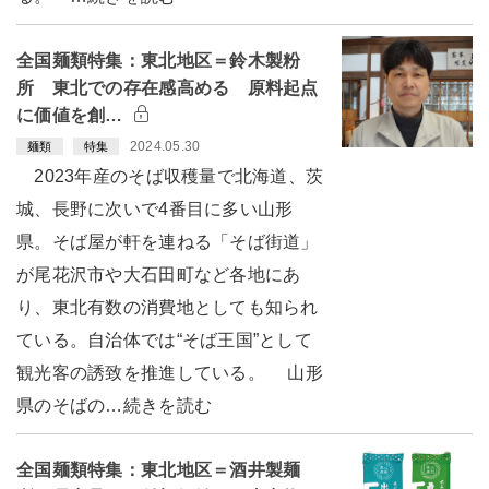
全国麺類特集：東北地区＝鈴木製粉
所 東北での存在感高める 原料起点
に価値を創…
2024.05.30
麺類
特集
2023年産のそば収穫量で北海道、茨
城、長野に次いで4番目に多い山形
県。そば屋が軒を連ねる「そば街道」
が尾花沢市や大石田町など各地にあ
り、東北有数の消費地としても知られ
ている。自治体では“そば王国”として
観光客の誘致を推進している。 山形
県のそばの…続きを読む
全国麺類特集：東北地区＝酒井製麺