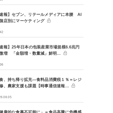
速報】セブン、リテールメディアに本腰 AI
個店別にマーケティング
:42
速報】25年日本の包装産業市場規模6.6兆円
微増 「金額増・数量減」鮮明…
:36
食、持ち帰り拡充―食料品消費税１％＝レジ
修、農家支援も課題【時事通信速報…
26.08.05
健康的な食事不可能に」＝食品高騰に危機感