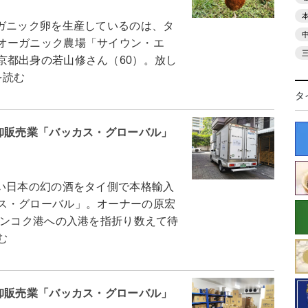
ガニック卵を生産しているのは、タ
オーガニック農場「サイウン・エ
京都出身の若山修さん（60）。放し
を読む
タ
卸販売業「バッカス・グローバル」
い日本の幻の酒をタイ側で本格輸入
ス・グローバル」。オーナーの原宏
バンコク港への入港を指折り数えて待
む
卸販売業「バッカス・グローバル」