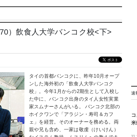
70）飲食人大学バンコク校<下>
タイの首都バンコクに、昨年10月オープ
ンした海外初の「飲食人大学バンコク
校」。今年1月からの2期生として入校し
速
た中に、バンコク出身のタイ人女性実業
家スムナーさんがいる。 バンコク北部の
ホイクワンで「アラジン・寿司＆カフ
コ
ェ」を経営。そのオーナーを務める。両
米
親や兄も含め、一家は敬虔（けいけん）
11: