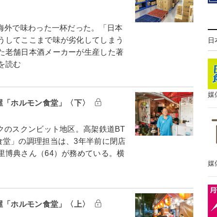
海外で味わった一杯だった。「日本
うしてここまで味が劣化してしまう
日
た老舗日本酒メーカーが生産した著
を読む
媒
酒屋「ホルモン食堂」〈下〉
のスクンビット地区。高架鉄道BT
食堂」の調理担当は、3年半前に閉店
里博典さん（64）が務めている。横
媒
酒屋「ホルモン食堂」〈上〉