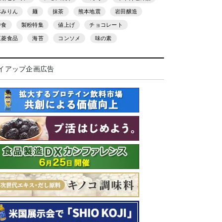
本みりん
麺
抹茶
熊本地震
岩田醸造
中食
製粉特集
値上げ
チョコレート
三菱食品
海苔
コンソメ
味の素
イアップ企画広告