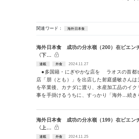
関連ワード：
海外日本食
海外日本食 成功の分水嶺（200）在ビエン
〈下…
2024.11.27
連載
外食
●多国籍・にぎやかな店を ラオスの首都
店「朋（とも）」を出店した射庭盛敏さんは
を卒業後、カナダに渡り、水産加工品のイク
事を手掛けるうちに、すっかり「海外…続き
海外日本食 成功の分水嶺（199）在ビエン
〈上…
2024.11.25
連載
外食