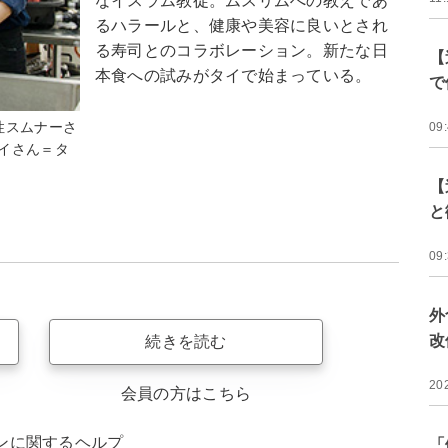
なイスラム教徒。ムスリムへの教えであ
るハラールと、健康や美容に良いとされ
る寿司とのコラボレーション。新たな日
【
本食への試みがタイで始まっている。
で
性スムナーさ
09
イさん＝タ
【
と
09
外
改
続きを読む
20
会員の方はこちら
ンに関するヘルプ
「