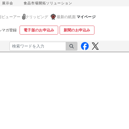
展示会
食品市場開拓ソリューション
面ビューアー
クリッピング
最新の紙面
マイページ
ルマガ登録
電子版のお申込み
新聞のお申込み
検索