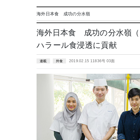
海外日本食 成功の分水嶺
海外日本食 成功の分水嶺（
ハラール食浸透に貢献
2019.02.15 11836号 03面
連載
外食