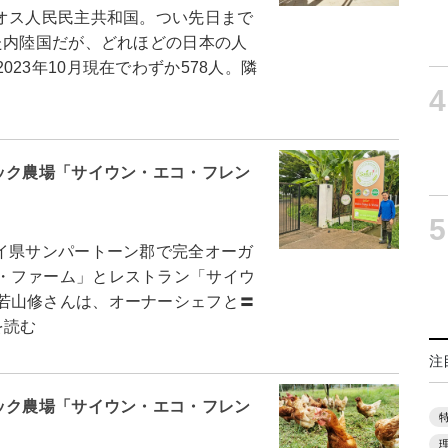
オス人民民主共和国。つい先日まで
た内陸国だが、どれほどの日本の人
23年10月現在でわずか578人。隣
4
ック農場「サイウン・エコ・フレン
5
イ県サンパートーン郡で完全オーガ
・ファーム」とレストラン「サイウ
若山修さんは、オーナーシェフと〓
を読む
注
ック農場「サイウン・エコ・フレン