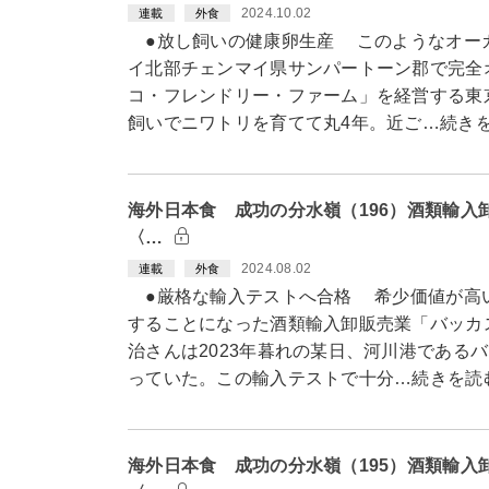
2024.10.02
連載
外食
●放し飼いの健康卵生産 このようなオー
イ北部チェンマイ県サンパートーン郡で完全
コ・フレンドリー・ファーム」を経営する東
飼いでニワトリを育てて丸4年。近ご…続き
海外日本食 成功の分水嶺（196）酒類輸入
〈…
2024.08.02
連載
外食
●厳格な輸入テストへ合格 希少価値が高
することになった酒類輸入卸販売業「バッカ
治さんは2023年暮れの某日、河川港である
っていた。この輸入テストで十分…続きを読
海外日本食 成功の分水嶺（195）酒類輸入