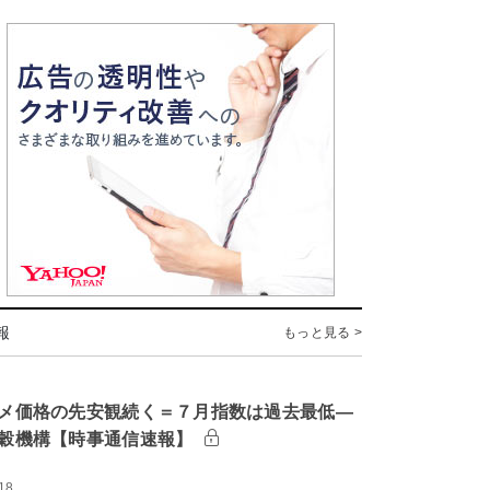
報
もっと見る >
メ価格の先安観続く＝７月指数は過去最低―
穀機構【時事通信速報】
18