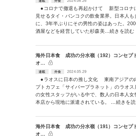
2024.06.26
連載
外食
●コロナで撤退も再起かけて 新型コロナ
見せるタイ・バンコクの飲食業界。日本人も
に、3年半ぶりにその男性の姿はあった。20
酒屋などを経営していた杉森美…続きを読む
海外日本食 成功の分水嶺（192）コンセプ
オ…
2024.05.29
連載
外食
●ラオスに日本の推し文化 東南アジアの
プトカフェ「サイバープラネット」のラオス
の女性スタッフがいる中で、数人の日本人女
本店から現地に派遣されている。 …続きを読
海外日本食 成功の分水嶺（191）コンセプ
オ…