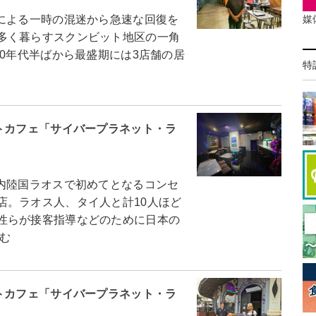
媒
による一時の混迷から急速な回復を
多く暮らすスクンビット地区の一角
00年代半ばから最盛期には3店舗の居
特
トカフェ「サイバープラネット・ラ
内陸国ラオスで初めてとなるコンセ
店。ラオス人、タイ人と計10人ほど
性らが接客指導などのために日本の
む
トカフェ「サイバープラネット・ラ