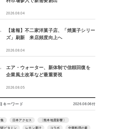
料市場参入で新需要創出
2026.08.04
.
【速報】不二家洋菓子店、「焼菓子シリー
ズ」刷新 来店頻度向上へ
2026.08.04
.
エア・ウォーター、新体制で信頼回復を
企業風土改革など最重要視
2026.08.05
目キーワード
2026.08.06付
特集
日本アクセス
〔熊本地震影響〕
理研ビタミン
レモン果汁
コラボ
中華料理の素