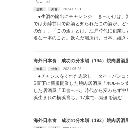
〈…
2024.07.31
連載
外食
●生酒の輸出にチャレンジ きっかけは、
では芳醇甘口で銘酒と知られたこの酒が、ど
のか」。「この酒」とは、江戸時代に創業し
名な一本のこと。飲んだ場所は、日本…続き
海外日本食 成功の分水嶺（194）焼肉居
2024.06.28
連載
外食
●チャンスをくれた恩返し タイ・バンコク
S直下に新規開業した焼肉居酒屋「ホルモン
した居酒屋「田舎っぺ」時代から変わらず中
浜生まれの横浜育ち。17歳で…続きを読む
海外日本食 成功の分水嶺（193）焼肉居