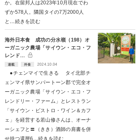
か。在留邦人は2023年10月現在でわ
ずか578人。隣国タイの7万2000人
と…続きを読む
海外日本食 成功の分水嶺（198）オ
ーガニック農場「サイウン・エコ・フ
レンド…
2024.10.04
連載
外食
●チェンマイで生きる タイ北部チ
ェンマイ県サンパートーン郡で完全オ
ーガニック農場「サイウン・エコ・フ
レンドリー・ファーム」とレストラン
「サイウン・ビストロ・ワイン＆カフ
ェ」を経営する若山修さんは、オーナ
ーシェフと〓（きき）酒師の肩書を併
せ持つ還暦6…続きを読む