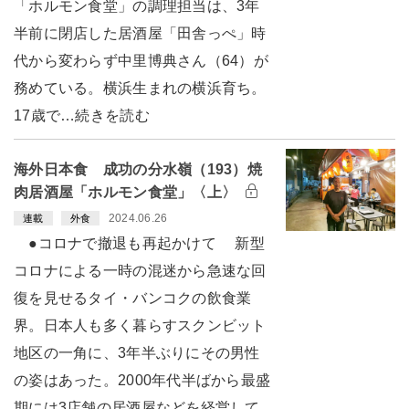
「ホルモン食堂」の調理担当は、3年
半前に閉店した居酒屋「田舎っぺ」時
代から変わらず中里博典さん（64）が
務めている。横浜生まれの横浜育ち。
17歳で…続きを読む
海外日本食 成功の分水嶺（193）焼
肉居酒屋「ホルモン食堂」〈上〉
2024.06.26
連載
外食
●コロナで撤退も再起かけて 新型
コロナによる一時の混迷から急速な回
復を見せるタイ・バンコクの飲食業
界。日本人も多く暮らすスクンビット
地区の一角に、3年半ぶりにその男性
の姿はあった。2000年代半ばから最盛
期には3店舗の居酒屋などを経営して