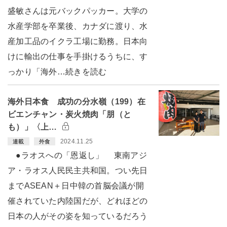
盛敏さんは元バックパッカー。大学の
水産学部を卒業後、カナダに渡り、水
産加工品のイクラ工場に勤務。日本向
けに輸出の仕事を手掛けるうちに、す
っかり「海外…続きを読む
海外日本食 成功の分水嶺（199）在
ビエンチャン・炭火焼肉「朋（と
も）」〈上…
2024.11.25
連載
外食
●ラオスへの「恩返し」 東南アジ
ア・ラオス人民民主共和国。つい先日
までASEAN＋日中韓の首脳会議が開
催されていた内陸国だが、どれほどの
日本の人がその姿を知っているだろう