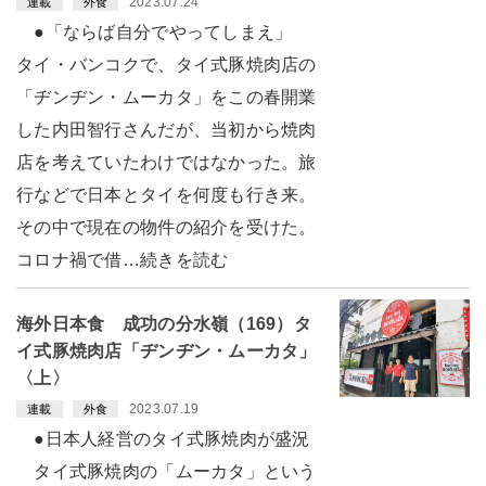
2023.07.24
連載
外食
●「ならば自分でやってしまえ」
タイ・バンコクで、タイ式豚焼肉店の
「ヂンヂン・ムーカタ」をこの春開業
した内田智行さんだが、当初から焼肉
店を考えていたわけではなかった。旅
行などで日本とタイを何度も行き来。
その中で現在の物件の紹介を受けた。
コロナ禍で借…続きを読む
海外日本食 成功の分水嶺（169）タ
イ式豚焼肉店「ヂンヂン・ムーカタ」
〈上〉
2023.07.19
連載
外食
●日本人経営のタイ式豚焼肉が盛況
タイ式豚焼肉の「ムーカタ」という