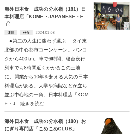
海外日本食 成功の分水嶺（181）日
本料理店「KOME・JAPANESE・F…
2024.01.08
連載
外食
●第二の人生に迷わず選ぶ タイ東
北部の中心都市コーンケーン。バンコ
クから400km。車で6時間、寝台夜行
列車でも8時間近くかかるこの土地
に、開業から10年を超える人気の日本
料理店がある。大学や病院などが立ち
並ぶ中心地の一角。日本料理店「KOM
E・J…続きを読む
海外日本食 成功の分水嶺（180）お
にぎり専門店「こめこめCLUB」