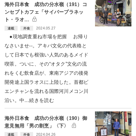
海外日本食 成功の分水嶺（191）コ
ンセプトカフェ「サイバープラネッ
ト・ラオ…
2024.05.27
連載
外食
●現地調査重ね市場を把握 お帰り
なさいませ--。アキバ文化の代表格と
して日本でも根強い人気のあるメイド
喫茶。ついに、その“オタク”文化の流
れをくむ飲食店が、東南アジアの後発
開発途上国ラオスに上陸した。首都ビ
エンチャンを流れる国際河川メコン川
沿い。中…続きを読む
海外日本食 成功の分水嶺（190）御
意見無用「男の割烹」〈下〉
2024.04.26
連載
外食