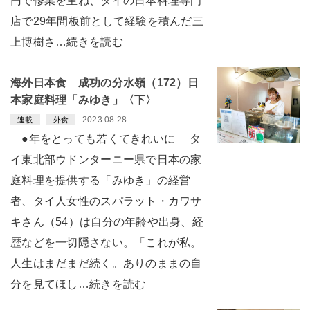
円で修業を重ね、タイの日本料理専門
店で29年間板前として経験を積んだ三
上博樹さ…続きを読む
海外日本食 成功の分水嶺（172）日
本家庭料理「みゆき」〈下〉
2023.08.28
連載
外食
●年をとっても若くてきれいに タ
イ東北部ウドンターニー県で日本の家
庭料理を提供する「みゆき」の経営
者、タイ人女性のスパラット・カワサ
キさん（54）は自分の年齢や出身、経
歴などを一切隠さない。「これが私。
人生はまだまだ続く。ありのままの自
分を見てほし…続きを読む