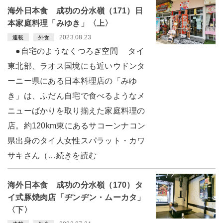
海外日本食 成功の分水嶺（171）日
本家庭料理「みゆき」〈上〉
2023.08.23
連載
外食
●自宅のようなくつろぎ空間 タイ
東北部、ラオス国境にも近いウドンタ
ーニー県にある日本料理店の「みゆ
き」は、ふだん自宅で食べるようなメ
ニューばかりを取り揃えた家庭料理の
店。約120km東にあるサコーンナコン
県出身のタイ人女性スパラット・カワ
サキさん（…続きを読む
海外日本食 成功の分水嶺（170）タ
イ式豚焼肉店「ヂンヂン・ムーカタ」
〈下〉