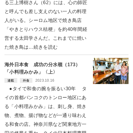
る三上博樹さん（62）には、心の師匠
と呼んでも差し支えのない一人の料理
人がいる。シーロム地区で焼き鳥店
「やきとりハウス桔梗」を約40年間経
営する太田学さんだ。これまでに焼い
た焼き鳥は…続きを読む
海外日本食 成功の分水嶺（173）
「小料理みかみ」〈上〉
2023.10.16
連載
外食
●タイで和食の腕を振るい30年 タ
イの首都バンコクのトンロー地区にあ
る「小料理みかみ」は、刺し身、焼き
物、煮物、揚げ物などが一通り味わえ
る和食の店。神奈川県など関東地方一