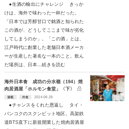
●生酒の輸出にチャレンジ きっか
けは、海外で味わった一杯だった。
「日本では芳醇甘口で銘酒と知られた
この酒が、どうしてここまで味が劣化
してしまうのか」。「この酒」とは、
江戸時代に創業した老舗日本酒メーカ
ーが生産した著名な一本のこと。飲ん
だ場所は、日本…続きを読む
海外日本食 成功の分水嶺（194）焼
肉居酒屋「ホルモン食堂」〈下〉
2024.06.28
連載
外食
●チャンスをくれた恩返し タイ・
バンコクのスクンビット地区。高架鉄
道BTS直下に新規開業した焼肉居酒屋