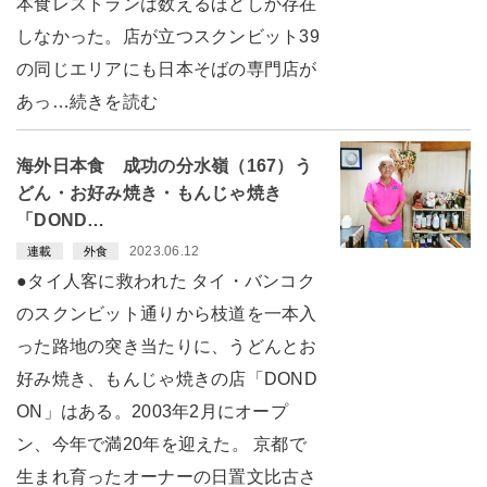
本食レストランは数えるほどしか存在
しなかった。店が立つスクンビット39
の同じエリアにも日本そばの専門店が
あっ…続きを読む
海外日本食 成功の分水嶺（167）う
どん・お好み焼き・もんじゃ焼き
「DOND…
2023.06.12
連載
外食
●タイ人客に救われた タイ・バンコク
のスクンビット通りから枝道を一本入
った路地の突き当たりに、うどんとお
好み焼き、もんじゃ焼きの店「DOND
ON」はある。2003年2月にオープ
ン、今年で満20年を迎えた。 京都で
生まれ育ったオーナーの日置文比古さ