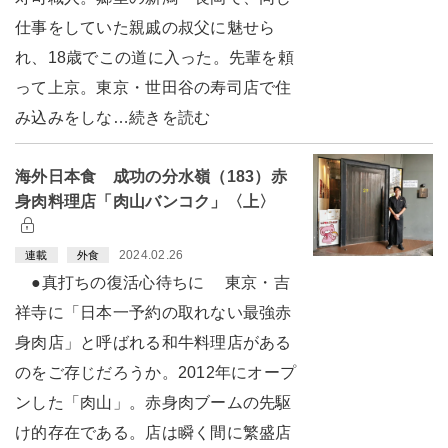
仕事をしていた親戚の叔父に魅せら
れ、18歳でこの道に入った。先輩を頼
って上京。東京・世田谷の寿司店で住
み込みをしな…続きを読む
海外日本食 成功の分水嶺（183）赤
身肉料理店「肉山バンコク」〈上〉
2024.02.26
連載
外食
●真打ちの復活心待ちに 東京・吉
祥寺に「日本一予約の取れない最強赤
身肉店」と呼ばれる和牛料理店がある
のをご存じだろうか。2012年にオープ
ンした「肉山」。赤身肉ブームの先駆
け的存在である。店は瞬く間に繁盛店