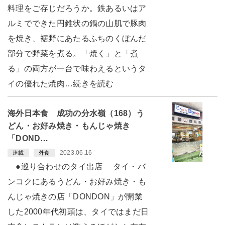
料理をご存じだろうか。鉄あるいはア
ルミでできた円錐状の鍋の山肌で豚肉
を焼き、裾野にあたるふちのくぼんだ
部分で野菜を煮る。「焼く」と「煮
る」の両方が一台で味わえるというタ
イの優れた焼肉…続きを読む
海外日本食 成功の分水嶺（168）う
どん・お好み焼き・もんじゃ焼き
「DOND…
2023.06.16
連載
外食
●巡り合わせのタイ出店 タイ・バ
ンコクにあるうどん・お好み焼き・も
んじゃ焼きの店「DONDON」が開業
した2000年代初頭は、タイではまだ日