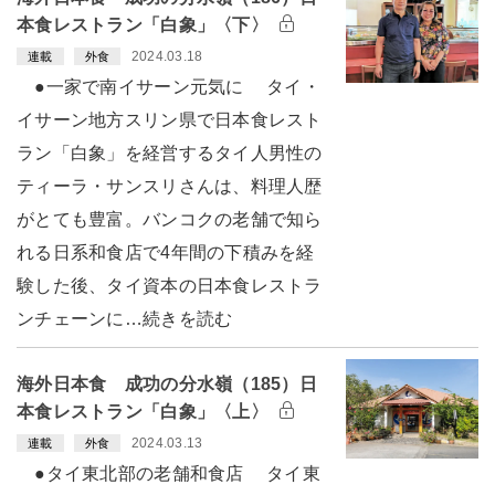
本食レストラン「白象」〈下〉
2024.03.18
連載
外食
●一家で南イサーン元気に タイ・
イサーン地方スリン県で日本食レスト
ラン「白象」を経営するタイ人男性の
ティーラ・サンスリさんは、料理人歴
がとても豊富。バンコクの老舗で知ら
れる日系和食店で4年間の下積みを経
験した後、タイ資本の日本食レストラ
ンチェーンに…続きを読む
海外日本食 成功の分水嶺（185）日
本食レストラン「白象」〈上〉
2024.03.13
連載
外食
●タイ東北部の老舗和食店 タイ東