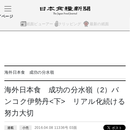
イページ
紙面ビューアー
クリッピング
最新の紙面
海外日本食 成功の分水嶺
海外日本食 成功の分水嶺（2）バ
ンコク伊勢丹<下> リアル化続ける
努力大切
2016.04.08 11336号 03面
連載
小売