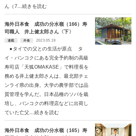
ん（7…続きを読む
海外日本食 成功の分水嶺（166）寿
司職人 井上健太郎さん〈下〉
2023.05.19
連載
外食
●タイでの父との生活が原点 タ
イ・バンコクにある完全予約制の高級
寿司店「天狐OMAKASE」で料理長を
務める井上健太郎さんは、最北部チェ
ンライ県の出身。大学の農学部では品
質管理を学んだ。日本品種のソバを栽
培し、バンコクの料理店などに出荷し
ていた亡父…続きを読む
海外日本食 成功の分水嶺（165）寿