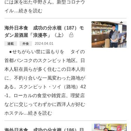
には床を出た中野さん。新型コロナウ
イル…続きを読む
海外日本食 成功の分水嶺（187）モ
ダン居酒屋「浪漫亭」〈上〉
2024.04.01
連載
外食
●せちがらい世に温もりを タイの
首都バンコクのスクンビット地区。日
本人駐在員らが多く住むこの日本人街
に、不釣り合いな一風変わった路地が
ある。スクンビット・ソイ（路地）42
-1。ローカルの食堂や雑貨店、理髪店
などに交じってわずかに西洋人が好む
ホステル…続きを読む
海外日本食 成功の分水嶺（186）日