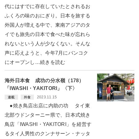
代にはすでに存在していたとされるお
ふくろの味のおにぎり。日本を旅する
外国人が増える中で、東南アジアのタ
イでも旅先の日本で食べた味が忘れら
れないという人が少なくない。そんな
声に応えようと、今年7月にバンコク
にオープンし…続きを読む
海外日本食 成功の分水嶺（178）
「IWASHI・YAKITORI」〈下〉
2023.11.15
連載
外食
●焼き鳥店出店に内助の功 タイ東
北部ウドンターニー県で、日本式焼き
鳥店「IWASHI・YAKITORI」を経営す
るタイ人男性のクンナサーン・ナッタ