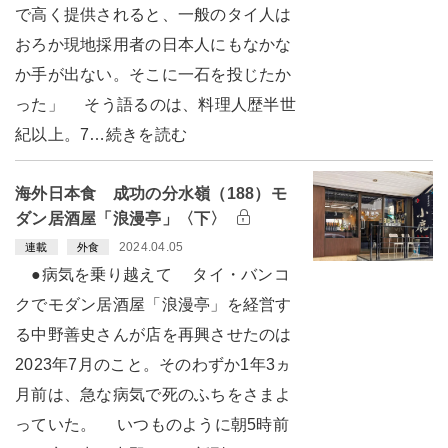
で高く提供されると、一般のタイ人は
おろか現地採用者の日本人にもなかな
か手が出ない。そこに一石を投じたか
った」 そう語るのは、料理人歴半世
紀以上。7…続きを読む
海外日本食 成功の分水嶺（188）モ
ダン居酒屋「浪漫亭」〈下〉
2024.04.05
連載
外食
●病気を乗り越えて タイ・バンコ
クでモダン居酒屋「浪漫亭」を経営す
る中野善史さんが店を再興させたのは
2023年7月のこと。そのわずか1年3ヵ
月前は、急な病気で死のふちをさまよ
っていた。 いつものように朝5時前