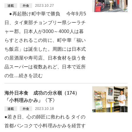
2023.10.27
連載
外食
●再起懸け町中華で勝負 今年9月5
日、タイ東部チョンブリー県シーラチ
ャー郡。日本人が3000～4000人は暮
らすとされるこの街に、町中華「福い
ち飯店」は誕生した。周囲には日本式
の居酒屋や寿司店、日本食材を扱う食
品スーパーは複数あれど、日本で近所
の住…続きを読む
海外日本食 成功の分水嶺（174）
「小料理みかみ」〈下〉
2023.10.18
連載
外食
●若き日、心の師匠に救われる タイの
首都バンコクで小料理みかみを経営す