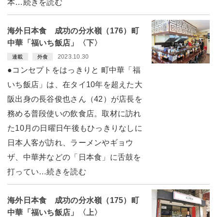
本…続きを読む
海外日本食 成功の分水嶺（176）町
中華「福いち飯店」〈下〉
2023.10.30
連載
外食
●コンセプトをはっきりと 町中華「福
いち飯店」は、在タイ10年を超えた大
阪出身の長谷俊也さん（42）が店長を
務める普段使いの飲食店。取材に訪れ
た10月の日曜日午後もひっきりなしに
日本人客が訪れ、ラーメンやギョウ
ザ、中華丼などの「日本食」に舌鼓を
打ってい…続きを読む
海外日本食 成功の分水嶺（175）町
中華「福いち飯店」〈上〉