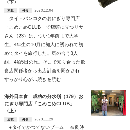
〈下〉
2023.12.04
連載
外食
タイ・バンコクのおにぎり専門店
「こめこめCLUB」で店頭に立つリサ
さん（23）は、つい1年前まで大学
生。4年生の10月に知人に誘われて初
めてタイを旅行した。気の合う3人
組、4泊5日の旅。そこで知り合った飲
食店関係者から出店計画を聞かされ、
すっかり心が…続きを読む
海外日本食 成功の分水嶺（179）お
にぎり専門店「こめこめCLUB」
〈上〉
2023.11.29
連載
外食
●タイでかつてないブーム 奈良時