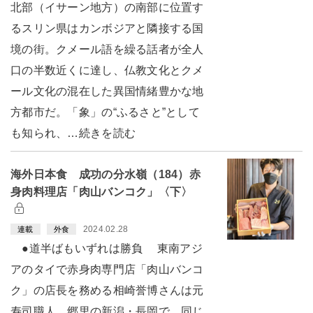
北部（イサーン地方）の南部に位置す
るスリン県はカンボジアと隣接する国
境の街。クメール語を繰る話者が全人
口の半数近くに達し、仏教文化とクメ
ール文化の混在した異国情緒豊かな地
方都市だ。「象」の“ふるさと”として
も知られ、…続きを読む
海外日本食 成功の分水嶺（184）赤
身肉料理店「肉山バンコク」〈下〉
2024.02.28
連載
外食
●道半ばもいずれは勝負 東南アジ
アのタイで赤身肉専門店「肉山バンコ
ク」の店長を務める相崎誉博さんは元
寿司職人。郷里の新潟・長岡で、同じ