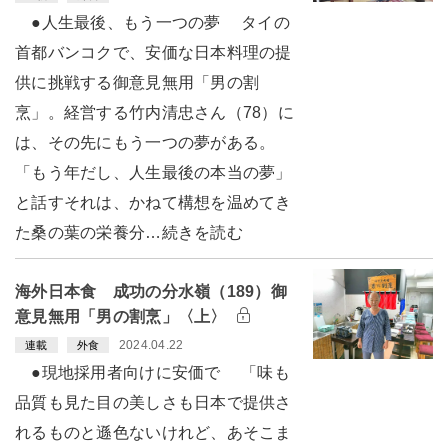
●人生最後、もう一つの夢 タイの
首都バンコクで、安価な日本料理の提
供に挑戦する御意見無用「男の割
烹」。経営する竹内清忠さん（78）に
は、その先にもう一つの夢がある。
「もう年だし、人生最後の本当の夢」
と話すそれは、かねて構想を温めてき
た桑の葉の栄養分…続きを読む
海外日本食 成功の分水嶺（189）御
意見無用「男の割烹」〈上〉
2024.04.22
連載
外食
●現地採用者向けに安価で 「味も
品質も見た目の美しさも日本で提供さ
れるものと遜色ないけれど、あそこま