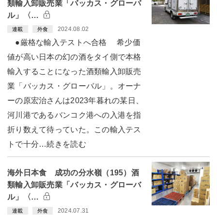
類輸入卸販売業「バッカス・グローバ
ル」〈…
2024.08.02
連載
外食
●厳格な輸入テストへ合格 希少価
値が高い日本の幻の酒をタイ側で本格
輸入することになった酒類輸入卸販売
業「バッカス・グローバル」。オーナ
ーの原宏治さんは2023年暮れの某日、
河川港であるバンコク港への入港を指
折り数えて待っていた。この輸入テス
トで十分…続きを読む
海外日本食 成功の分水嶺（195）酒
類輸入卸販売業「バッカス・グローバ
ル」〈…
2024.07.31
連載
外食