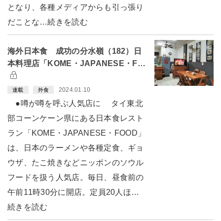
となり、各種メディアからも引っ張り
だことな…続きを読む
海外日本食 成功の分水嶺（182）日
本料理店「KOME・JAPANESE・F…
2024.01.10
連載
外食
●噂が噂を呼ぶ人気店に タイ東北
部コーンケーン県にある日本食レスト
ラン「KOME・JAPANESE・FOOD」
は、日本のラーメンや各種定食、ギョ
ウザ、たこ焼きなどニッポンのソウル
フードを扱う人気店。毎日、昼食前の
午前11時30分に開店。定員20人ほ…
続きを読む