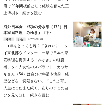
店で29年間板前として経験を積んだ三
上博樹さ…続きを読む
海外日本食 成功の分水嶺（172）日
本家庭料理「みゆき」〈下〉
2023.08.28
連載
外食
●年をとっても若くてきれいに タ
イ東北部ウドンターニー県で日本の家
庭料理を提供する「みゆき」の経営
者、タイ人女性のスパラット・カワサ
キさん（54）は自分の年齢や出身、経
歴などを一切隠さない。「これが私。
人生はまだまだ続く。ありのままの自
分を見てほし…続きを読む