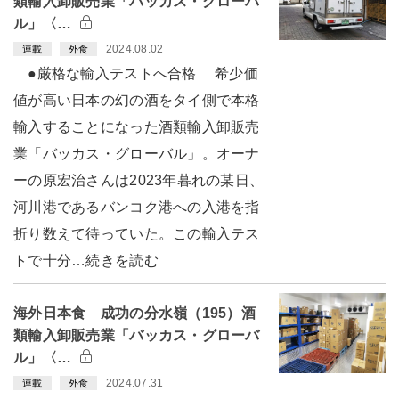
類輸入卸販売業「バッカス・グローバ
ル」〈…
2024.08.02
連載
外食
●厳格な輸入テストへ合格 希少価
値が高い日本の幻の酒をタイ側で本格
輸入することになった酒類輸入卸販売
業「バッカス・グローバル」。オーナ
ーの原宏治さんは2023年暮れの某日、
河川港であるバンコク港への入港を指
折り数えて待っていた。この輸入テス
トで十分…続きを読む
海外日本食 成功の分水嶺（195）酒
類輸入卸販売業「バッカス・グローバ
ル」〈…
2024.07.31
連載
外食