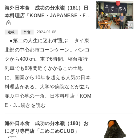
海外日本食 成功の分水嶺（181）日
本料理店「KOME・JAPANESE・F…
2024.01.08
連載
外食
●第二の人生に迷わず選ぶ タイ東
北部の中心都市コーンケーン。バンコ
クから400km。車で6時間、寝台夜行
列車でも8時間近くかかるこの土地
に、開業から10年を超える人気の日本
料理店がある。大学や病院などが立ち
並ぶ中心地の一角。日本料理店「KOM
E・J…続きを読む
海外日本食 成功の分水嶺（180）お
にぎり専門店「こめこめCLUB」