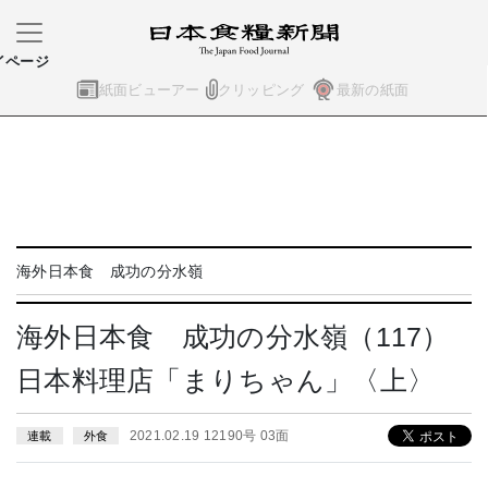
イページ
紙面ビューアー
クリッピング
最新の紙面
海外日本食 成功の分水嶺
海外日本食 成功の分水嶺（117）
日本料理店「まりちゃん」〈上〉
2021.02.19 12190号 03面
連載
外食