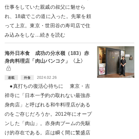
仕事をしていた親戚の叔父に魅せら
れ、18歳でこの道に入った。先輩を頼
って上京。東京・世田谷の寿司店で住
み込みをしな…続きを読む
海外日本食 成功の分水嶺（183）赤
身肉料理店「肉山バンコク」〈上〉
2024.02.26
連載
外食
●真打ちの復活心待ちに 東京・吉
祥寺に「日本一予約の取れない最強赤
身肉店」と呼ばれる和牛料理店がある
のをご存じだろうか。2012年にオープ
ンした「肉山」。赤身肉ブームの先駆
け的存在である。店は瞬く間に繁盛店