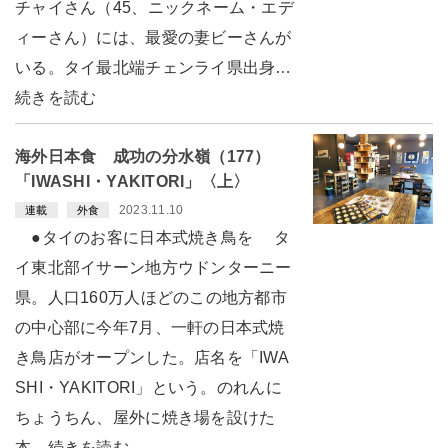
チャイさん（45、ニックネーム・エデ
ィーさん）には、最愛の妻ビーさんが
いる。タイ最北端チェンライ県出身…
続きを読む
海外日本食 成功の分水嶺（177）
「IWASHI・YAKITORI」〈上〉
2023.11.10
連載
外食
●タイのお客に日本式焼き鳥を タ
イ東北部イサーン地方ウドンターニー
県。人口160万人ほどのこの地方都市
の中心部に今年7月、一軒の日本式焼
き鳥店がオープンした。店名を「IWA
SHI・YAKITORI」という。のれんに
ちょうちん、屋外に焼き場を設けた
本…続きを読む