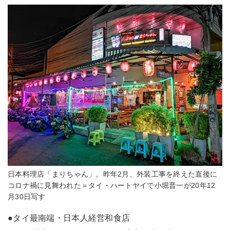
日本料理店「まりちゃん」。昨年2月、外装工事を終えた直後に
コロナ禍に見舞われた＝タイ・ハートヤイで小堀晋一が20年12
月30日写す
●タイ最南端・日本人経営和食店