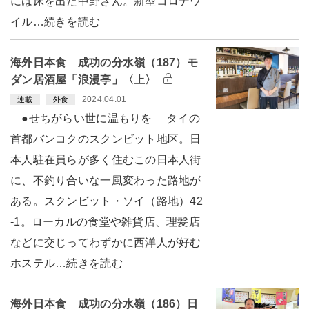
には床を出た中野さん。新型コロナウ
イル…続きを読む
海外日本食 成功の分水嶺（187）モ
ダン居酒屋「浪漫亭」〈上〉
2024.04.01
連載
外食
●せちがらい世に温もりを タイの
首都バンコクのスクンビット地区。日
本人駐在員らが多く住むこの日本人街
に、不釣り合いな一風変わった路地が
ある。スクンビット・ソイ（路地）42
-1。ローカルの食堂や雑貨店、理髪店
などに交じってわずかに西洋人が好む
ホステル…続きを読む
海外日本食 成功の分水嶺（186）日