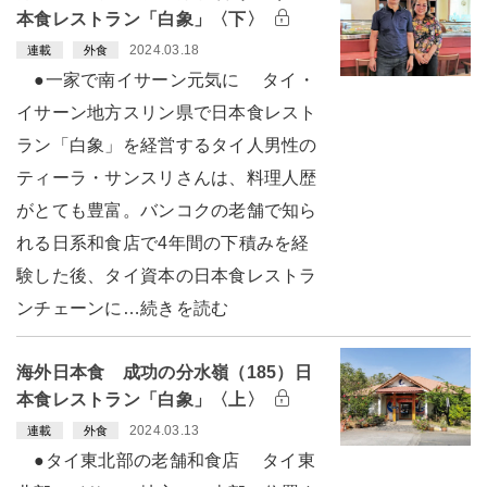
本食レストラン「白象」〈下〉
2024.03.18
連載
外食
●一家で南イサーン元気に タイ・
イサーン地方スリン県で日本食レスト
ラン「白象」を経営するタイ人男性の
ティーラ・サンスリさんは、料理人歴
がとても豊富。バンコクの老舗で知ら
れる日系和食店で4年間の下積みを経
験した後、タイ資本の日本食レストラ
ンチェーンに…続きを読む
海外日本食 成功の分水嶺（185）日
本食レストラン「白象」〈上〉
2024.03.13
連載
外食
●タイ東北部の老舗和食店 タイ東