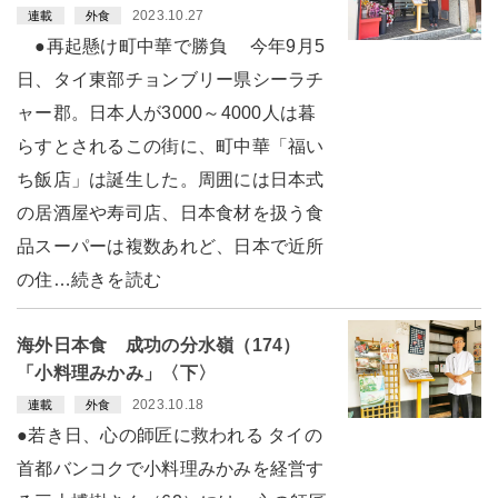
2023.10.27
連載
外食
●再起懸け町中華で勝負 今年9月5
日、タイ東部チョンブリー県シーラチ
ャー郡。日本人が3000～4000人は暮
らすとされるこの街に、町中華「福い
ち飯店」は誕生した。周囲には日本式
の居酒屋や寿司店、日本食材を扱う食
品スーパーは複数あれど、日本で近所
の住…続きを読む
海外日本食 成功の分水嶺（174）
「小料理みかみ」〈下〉
2023.10.18
連載
外食
●若き日、心の師匠に救われる タイの
首都バンコクで小料理みかみを経営す