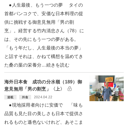
●人生最後、もう一つの夢 タイの
首都バンコクで、安価な日本料理の提
供に挑戦する御意見無用「男の割
烹」。経営する竹内清忠さん（78）に
は、その先にもう一つの夢がある。
「もう年だし、人生最後の本当の夢」
と話すそれは、かねて構想を温めてき
た桑の葉の栄養分…続きを読む
海外日本食 成功の分水嶺（189）御
意見無用「男の割烹」〈上〉
2024.04.22
連載
外食
●現地採用者向けに安価で 「味も
品質も見た目の美しさも日本で提供さ
れるものと遜色ないけれど、あそこま