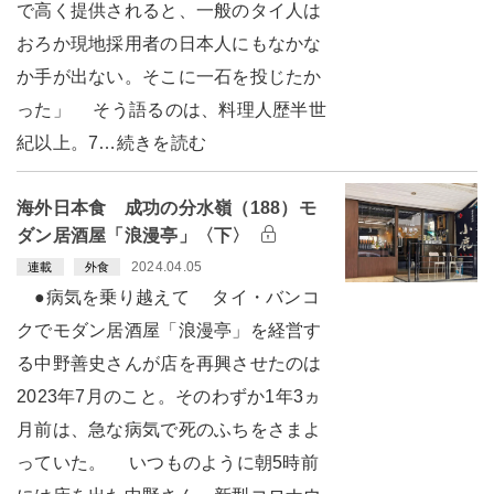
で高く提供されると、一般のタイ人は
おろか現地採用者の日本人にもなかな
か手が出ない。そこに一石を投じたか
った」 そう語るのは、料理人歴半世
紀以上。7…続きを読む
海外日本食 成功の分水嶺（188）モ
ダン居酒屋「浪漫亭」〈下〉
2024.04.05
連載
外食
●病気を乗り越えて タイ・バンコ
クでモダン居酒屋「浪漫亭」を経営す
る中野善史さんが店を再興させたのは
2023年7月のこと。そのわずか1年3ヵ
月前は、急な病気で死のふちをさまよ
っていた。 いつものように朝5時前