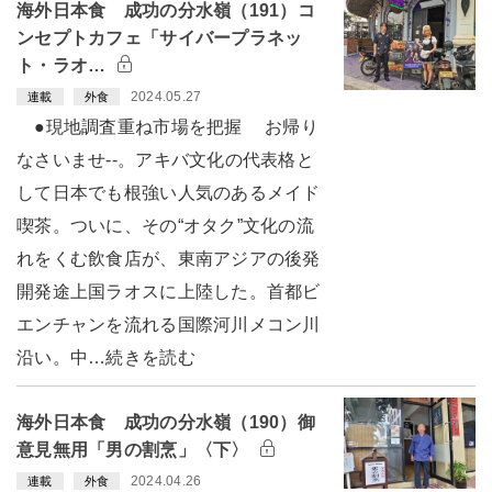
海外日本食 成功の分水嶺（191）コ
ンセプトカフェ「サイバープラネッ
ト・ラオ…
2024.05.27
連載
外食
●現地調査重ね市場を把握 お帰り
なさいませ--。アキバ文化の代表格と
して日本でも根強い人気のあるメイド
喫茶。ついに、その“オタク”文化の流
れをくむ飲食店が、東南アジアの後発
開発途上国ラオスに上陸した。首都ビ
エンチャンを流れる国際河川メコン川
沿い。中…続きを読む
海外日本食 成功の分水嶺（190）御
意見無用「男の割烹」〈下〉
2024.04.26
連載
外食