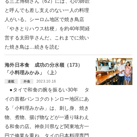
る三上博樹さん（62）には、心の師匠
と呼んでも差し支えのない一人の料理
人がいる。シーロム地区で焼き鳥店
「やきとりハウス桔梗」を約40年間経
営する太田学さんだ。これまでに焼い
た焼き鳥は…続きを読む
海外日本食 成功の分水嶺（173）
「小料理みかみ」〈上〉
2023.10.16
連載
外食
●タイで和食の腕を振るい30年 タ
イの首都バンコクのトンロー地区にあ
る「小料理みかみ」は、刺し身、焼き
物、煮物、揚げ物などが一通り味わえ
る和食の店。神奈川県など関東地方一
円で修業を重ね、タイの日本料理専門