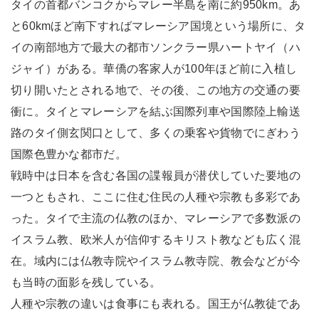
タイの首都バンコクからマレー半島を南に約950km。あ
と60kmほど南下すればマレーシア国境という場所に、タ
イの南部地方で最大の都市ソンクラー県ハートヤイ（ハ
ジャイ）がある。華僑の客家人が100年ほど前に入植し
切り開いたとされる地で、その後、この地方の交通の要
衝に。タイとマレーシアを結ぶ国際列車や国際陸上輸送
路のタイ側玄関口として、多くの乗客や貨物でにぎわう
国際色豊かな都市だ。
戦時中は日本を含む各国の諜報員が潜伏していた要地の
一つともされ、ここに住む住民の人種や宗教も多彩であ
った。タイで主流の仏教のほか、マレーシアで多数派の
イスラム教、欧米人が信仰するキリスト教なども広く混
在。域内には仏教寺院やイスラム教寺院、教会などが今
も当時の面影を残している。
人種や宗教の違いは食事にも表れる。国王が仏教徒であ