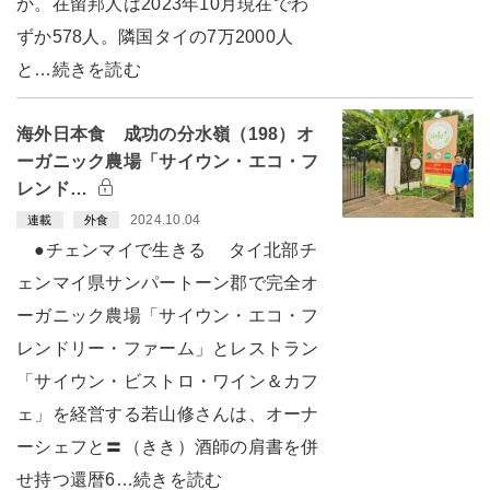
か。在留邦人は2023年10月現在でわ
ずか578人。隣国タイの7万2000人
と…続きを読む
海外日本食 成功の分水嶺（198）オ
ーガニック農場「サイウン・エコ・フ
レンド…
2024.10.04
連載
外食
●チェンマイで生きる タイ北部チ
ェンマイ県サンパートーン郡で完全オ
ーガニック農場「サイウン・エコ・フ
レンドリー・ファーム」とレストラン
「サイウン・ビストロ・ワイン＆カフ
ェ」を経営する若山修さんは、オーナ
ーシェフと〓（きき）酒師の肩書を併
せ持つ還暦6…続きを読む