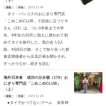
〈下〉
2023.12.04
連載
外食
タイ・バンコクのおにぎり専門店
「こめこめCLUB」で店頭に立つリサ
さん（23）は、つい1年前まで大学
生。4年生の10月に知人に誘われて初
めてタイを旅行した。気の合う3人
組、4泊5日の旅。そこで知り合った飲
食店関係者から出店計画を聞かされ、
すっかり心が…続きを読む
海外日本食 成功の分水嶺（179）お
にぎり専門店「こめこめCLUB」
〈上〉
2023.11.29
連載
外食
●タイでかつてないブーム 奈良時