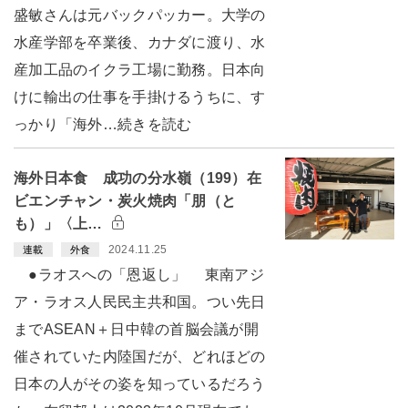
盛敏さんは元バックパッカー。大学の
水産学部を卒業後、カナダに渡り、水
産加工品のイクラ工場に勤務。日本向
けに輸出の仕事を手掛けるうちに、す
っかり「海外…続きを読む
海外日本食 成功の分水嶺（199）在
ビエンチャン・炭火焼肉「朋（と
も）」〈上…
2024.11.25
連載
外食
●ラオスへの「恩返し」 東南アジ
ア・ラオス人民民主共和国。つい先日
までASEAN＋日中韓の首脳会議が開
催されていた内陸国だが、どれほどの
日本の人がその姿を知っているだろう