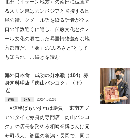
北部（イサーン地方）の南部に位置す
るスリン県はカンボジアと隣接する国
境の街。クメール語を繰る話者が全人
口の半数近くに達し、仏教文化とクメ
ール文化の混在した異国情緒豊かな地
方都市だ。「象」の“ふるさと”として
も知られ、…続きを読む
海外日本食 成功の分水嶺（184）赤
身肉料理店「肉山バンコク」〈下〉
2024.02.28
連載
外食
●道半ばもいずれは勝負 東南アジ
アのタイで赤身肉専門店「肉山バンコ
ク」の店長を務める相崎誉博さんは元
寿司職人。郷里の新潟・長岡で、同じ