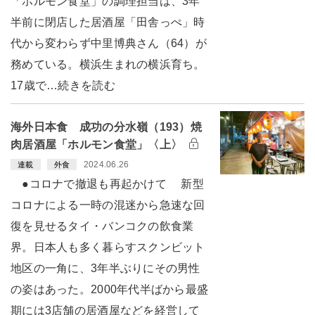
「ホルモン食堂」の調理担当は、3年
半前に閉店した居酒屋「田舎っぺ」時
代から変わらず中里博典さん（64）が
務めている。横浜生まれの横浜育ち。
17歳で…続きを読む
海外日本食 成功の分水嶺（193）焼
肉居酒屋「ホルモン食堂」〈上〉
2024.06.26
連載
外食
●コロナで撤退も再起かけて 新型
コロナによる一時の混迷から急速な回
復を見せるタイ・バンコクの飲食業
界。日本人も多く暮らすスクンビット
地区の一角に、3年半ぶりにその男性
の姿はあった。2000年代半ばから最盛
期には3店舗の居酒屋などを経営して