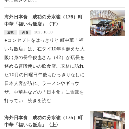
海外日本食 成功の分水嶺（176）町
中華「福いち飯店」〈下〉
2023.10.30
連載
外食
●コンセプトをはっきりと 町中華「福
いち飯店」は、在タイ10年を超えた大
阪出身の長谷俊也さん（42）が店長を
務める普段使いの飲食店。取材に訪れ
た10月の日曜日午後もひっきりなしに
日本人客が訪れ、ラーメンやギョウ
ザ、中華丼などの「日本食」に舌鼓を
打ってい…続きを読む
海外日本食 成功の分水嶺（175）町
中華「福いち飯店」〈上〉