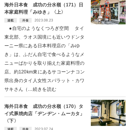
海外日本食 成功の分水嶺（171）日
本家庭料理「みゆき」〈上〉
2023.08.23
連載
外食
●自宅のようなくつろぎ空間 タイ
東北部、ラオス国境にも近いウドンタ
ーニー県にある日本料理店の「みゆ
き」は、ふだん自宅で食べるようなメ
ニューばかりを取り揃えた家庭料理の
店。約120km東にあるサコーンナコン
県出身のタイ人女性スパラット・カワ
サキさん（…続きを読む
海外日本食 成功の分水嶺（170）タ
イ式豚焼肉店「ヂンヂン・ムーカタ」
〈下〉
2023.07.24
連載
外食