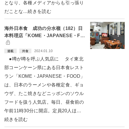
となり、各種メディアからも引っ張り
だことな…続きを読む
海外日本食 成功の分水嶺（182）日
本料理店「KOME・JAPANESE・F…
2024.01.10
連載
外食
●噂が噂を呼ぶ人気店に タイ東北
部コーンケーン県にある日本食レスト
ラン「KOME・JAPANESE・FOOD」
は、日本のラーメンや各種定食、ギョ
ウザ、たこ焼きなどニッポンのソウル
フードを扱う人気店。毎日、昼食前の
午前11時30分に開店。定員20人ほ…
続きを読む