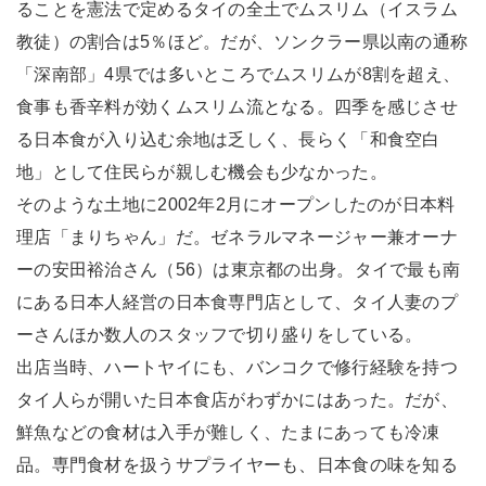
ることを憲法で定めるタイの全土でムスリム（イスラム
教徒）の割合は5％ほど。だが、ソンクラー県以南の通称
「深南部」4県では多いところでムスリムが8割を超え、
食事も香辛料が効くムスリム流となる。四季を感じさせ
る日本食が入り込む余地は乏しく、長らく「和食空白
地」として住民らが親しむ機会も少なかった。
そのような土地に2002年2月にオープンしたのが日本料
理店「まりちゃん」だ。ゼネラルマネージャー兼オーナ
ーの安田裕治さん（56）は東京都の出身。タイで最も南
にある日本人経営の日本食専門店として、タイ人妻のプ
ーさんほか数人のスタッフで切り盛りをしている。
出店当時、ハートヤイにも、バンコクで修行経験を持つ
タイ人らが開いた日本食店がわずかにはあった。だが、
鮮魚などの食材は入手が難しく、たまにあっても冷凍
品。専門食材を扱うサプライヤーも、日本食の味を知る