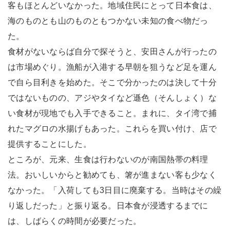
客もほとんどいなかった。地域住民にとって日本食は、
海のものとも山のものともつかない未知の食べ物だっ
た。
食材がないならば自分で探そうと、安田さんが行ったの
は市場めぐり。漁船が入港する早朝を狙うなど足を運ん
で自ら目利きを始めた。そこで分かったのは決して十分
ではないものの、アジやタイなど遜色（そんしょく）な
い食材が現地でも入手できること。まれに、タイ湾で捕
れたマグロの水揚げもあった。これらを買い付け、店で
提供することにした。
ところが、元来、生食は行わないのが南国熱帯の料理
法。おいしいからと勧めても、箸が進まない客も少なく
なかった。「入荷しても3日目に廃棄する。当時はその繰
り返しだった」と振り返る。日本食が浸透するまでに
は、しばらくの時間が必要だった。