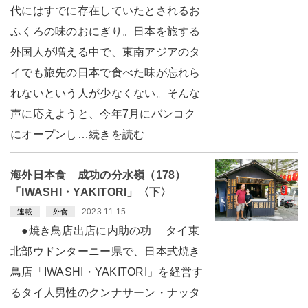
代にはすでに存在していたとされるお
ふくろの味のおにぎり。日本を旅する
外国人が増える中で、東南アジアのタ
イでも旅先の日本で食べた味が忘れら
れないという人が少なくない。そんな
声に応えようと、今年7月にバンコク
にオープンし…続きを読む
海外日本食 成功の分水嶺（178）
「IWASHI・YAKITORI」〈下〉
2023.11.15
連載
外食
●焼き鳥店出店に内助の功 タイ東
北部ウドンターニー県で、日本式焼き
鳥店「IWASHI・YAKITORI」を経営す
るタイ人男性のクンナサーン・ナッタ