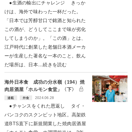
●生酒の輸出にチャレンジ きっか
けは、海外で味わった一杯だった。
「日本では芳醇甘口で銘酒と知られた
この酒が、どうしてここまで味が劣化
してしまうのか」。「この酒」とは、
江戸時代に創業した老舗日本酒メーカ
ーが生産した著名な一本のこと。飲ん
だ場所は、日本…続きを読む
海外日本食 成功の分水嶺（194）焼
肉居酒屋「ホルモン食堂」〈下〉
2024.06.28
連載
外食
●チャンスをくれた恩返し タイ・
バンコクのスクンビット地区。高架鉄
道BTS直下に新規開業した焼肉居酒屋