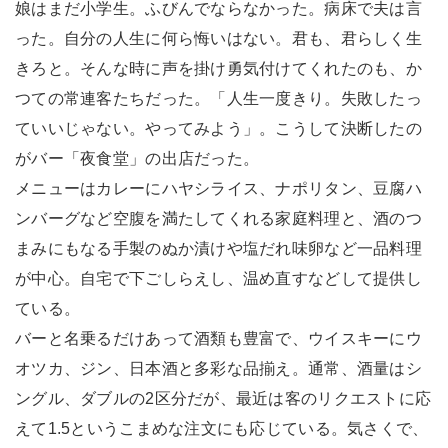
娘はまだ小学生。ふびんでならなかった。病床で夫は言
った。自分の人生に何ら悔いはない。君も、君らしく生
きろと。そんな時に声を掛け勇気付けてくれたのも、か
つての常連客たちだった。「人生一度きり。失敗したっ
ていいじゃない。やってみよう」。こうして決断したの
がバー「夜食堂」の出店だった。
メニューはカレーにハヤシライス、ナポリタン、豆腐ハ
ンバーグなど空腹を満たしてくれる家庭料理と、酒のつ
まみにもなる手製のぬか漬けや塩だれ味卵など一品料理
が中心。自宅で下ごしらえし、温め直すなどして提供し
ている。
バーと名乗るだけあって酒類も豊富で、ウイスキーにウ
オツカ、ジン、日本酒と多彩な品揃え。通常、酒量はシ
ングル、ダブルの2区分だが、最近は客のリクエストに応
えて1.5というこまめな注文にも応じている。気さくで、