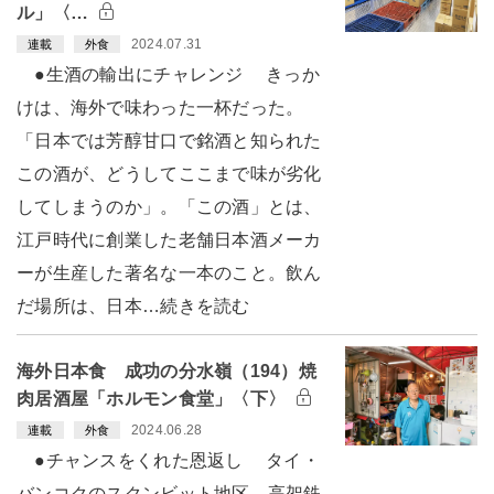
ル」〈…
2024.07.31
連載
外食
●生酒の輸出にチャレンジ きっか
けは、海外で味わった一杯だった。
「日本では芳醇甘口で銘酒と知られた
この酒が、どうしてここまで味が劣化
してしまうのか」。「この酒」とは、
江戸時代に創業した老舗日本酒メーカ
ーが生産した著名な一本のこと。飲ん
だ場所は、日本…続きを読む
海外日本食 成功の分水嶺（194）焼
肉居酒屋「ホルモン食堂」〈下〉
2024.06.28
連載
外食
●チャンスをくれた恩返し タイ・
バンコクのスクンビット地区。高架鉄