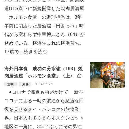
道BTS直下に新規開業した焼肉居酒屋
「ホルモン食堂」の調理担当は、3年
半前に閉店した居酒屋「田舎っぺ」時
代から変わらず中里博典さん（64）が
務めている。横浜生まれの横浜育ち。
17歳で…続きを読む
海外日本食 成功の分水嶺（193）焼
肉居酒屋「ホルモン食堂」〈上〉
2024.06.26
連載
外食
●コロナで撤退も再起かけて 新型
コロナによる一時の混迷から急速な回
復を見せるタイ・バンコクの飲食業
界。日本人も多く暮らすスクンビット
地区の一角に、3年半ぶりにその男性