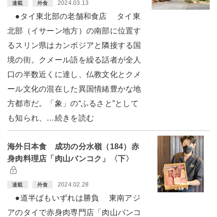
2024.03.13
連載
外食
●タイ東北部の老舗和食店 タイ東
北部（イサーン地方）の南部に位置す
るスリン県はカンボジアと隣接する国
境の街。クメール語を繰る話者が全人
口の半数近くに達し、仏教文化とクメ
ール文化の混在した異国情緒豊かな地
方都市だ。「象」の“ふるさと”として
も知られ、…続きを読む
海外日本食 成功の分水嶺（184）赤
身肉料理店「肉山バンコク」〈下〉
2024.02.28
連載
外食
●道半ばもいずれは勝負 東南アジ
アのタイで赤身肉専門店「肉山バンコ