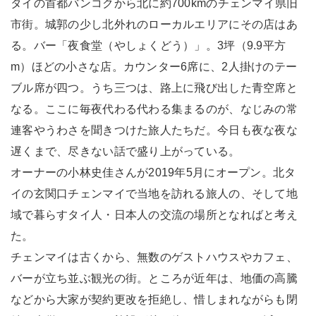
タイの首都バンコクから北に約700kmのチェンマイ県旧
市街。城郭の少し北外れのローカルエリアにその店はあ
る。バー「夜食堂（やしょくどう）」。3坪（9.9平方
m）ほどの小さな店。カウンター6席に、2人掛けのテー
ブル席が四つ。うち三つは、路上に飛び出した青空席と
なる。ここに毎夜代わる代わる集まるのが、なじみの常
連客やうわさを聞きつけた旅人たちだ。今日も夜な夜な
遅くまで、尽きない話で盛り上がっている。
オーナーの小林史佳さんが2019年5月にオープン。北タ
イの玄関口チェンマイで当地を訪れる旅人の、そして地
域で暮らすタイ人・日本人の交流の場所となればと考え
た。
チェンマイは古くから、無数のゲストハウスやカフェ、
バーが立ち並ぶ観光の街。ところが近年は、地価の高騰
などから大家が契約更改を拒絶し、惜しまれながらも閉