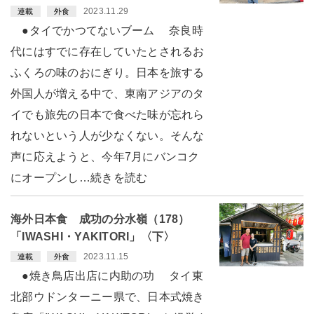
2023.11.29
連載
外食
●タイでかつてないブーム 奈良時
代にはすでに存在していたとされるお
ふくろの味のおにぎり。日本を旅する
外国人が増える中で、東南アジアのタ
イでも旅先の日本で食べた味が忘れら
れないという人が少なくない。そんな
声に応えようと、今年7月にバンコク
にオープンし…続きを読む
海外日本食 成功の分水嶺（178）
「IWASHI・YAKITORI」〈下〉
2023.11.15
連載
外食
●焼き鳥店出店に内助の功 タイ東
北部ウドンターニー県で、日本式焼き