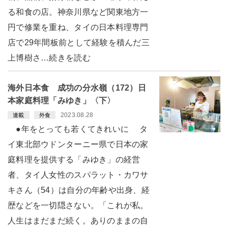
る和食の店。神奈川県など関東地方一
円で修業を重ね、タイの日本料理専門
店で29年間板前として経験を積んだ三
上博樹さ…続きを読む
海外日本食 成功の分水嶺（172）日
本家庭料理「みゆき」〈下〉
2023.08.28
連載
外食
●年をとっても若くてきれいに タ
イ東北部ウドンターニー県で日本の家
庭料理を提供する「みゆき」の経営
者、タイ人女性のスパラット・カワサ
キさん（54）は自分の年齢や出身、経
歴などを一切隠さない。「これが私。
人生はまだまだ続く。ありのままの自