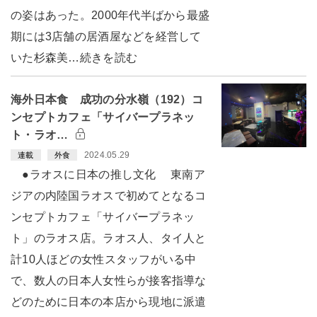
の姿はあった。2000年代半ばから最盛
期には3店舗の居酒屋などを経営して
いた杉森美…続きを読む
海外日本食 成功の分水嶺（192）コ
ンセプトカフェ「サイバープラネッ
ト・ラオ…
2024.05.29
連載
外食
●ラオスに日本の推し文化 東南ア
ジアの内陸国ラオスで初めてとなるコ
ンセプトカフェ「サイバープラネッ
ト」のラオス店。ラオス人、タイ人と
計10人ほどの女性スタッフがいる中
で、数人の日本人女性らが接客指導な
どのために日本の本店から現地に派遣