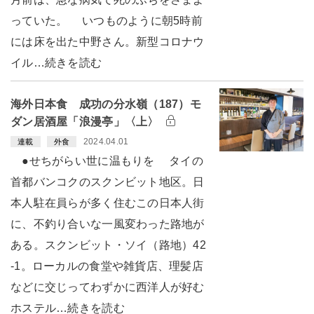
っていた。 いつものように朝5時前
には床を出た中野さん。新型コロナウ
イル…続きを読む
海外日本食 成功の分水嶺（187）モ
ダン居酒屋「浪漫亭」〈上〉
2024.04.01
連載
外食
●せちがらい世に温もりを タイの
首都バンコクのスクンビット地区。日
本人駐在員らが多く住むこの日本人街
に、不釣り合いな一風変わった路地が
ある。スクンビット・ソイ（路地）42
-1。ローカルの食堂や雑貨店、理髪店
などに交じってわずかに西洋人が好む
ホステル…続きを読む