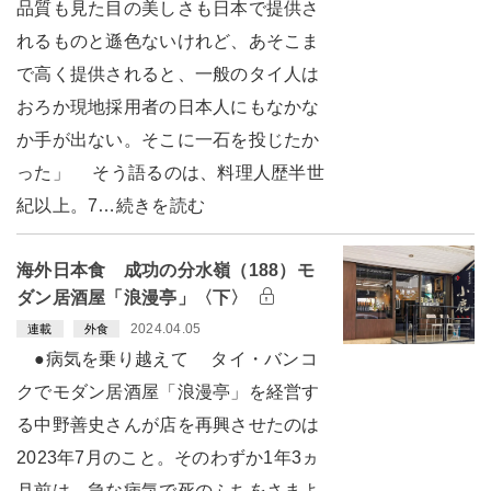
品質も見た目の美しさも日本で提供さ
れるものと遜色ないけれど、あそこま
で高く提供されると、一般のタイ人は
おろか現地採用者の日本人にもなかな
か手が出ない。そこに一石を投じたか
った」 そう語るのは、料理人歴半世
紀以上。7…続きを読む
海外日本食 成功の分水嶺（188）モ
ダン居酒屋「浪漫亭」〈下〉
2024.04.05
連載
外食
●病気を乗り越えて タイ・バンコ
クでモダン居酒屋「浪漫亭」を経営す
る中野善史さんが店を再興させたのは
2023年7月のこと。そのわずか1年3ヵ
月前は、急な病気で死のふちをさまよ