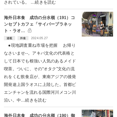
されている。 …続きを読む
海外日本食 成功の分水嶺（191）コ
ンセプトカフェ「サイバープラネッ
ト・ラオ…
2024.05.27
連載
外食
●現地調査重ね市場を把握 お帰り
なさいませ--。アキバ文化の代表格と
して日本でも根強い人気のあるメイド
喫茶。ついに、その“オタク”文化の流
れをくむ飲食店が、東南アジアの後発
開発途上国ラオスに上陸した。首都ビ
エンチャンを流れる国際河川メコン川
沿い。中…続きを読む
海外日本食 成功の分水嶺（190）御