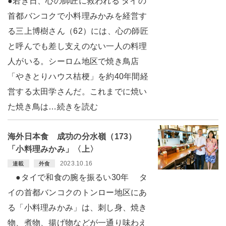
●若き日、心の師匠に救われる タイの
首都バンコクで小料理みかみを経営す
る三上博樹さん（62）には、心の師匠
と呼んでも差し支えのない一人の料理
人がいる。シーロム地区で焼き鳥店
「やきとりハウス桔梗」を約40年間経
営する太田学さんだ。これまでに焼い
た焼き鳥は…続きを読む
海外日本食 成功の分水嶺（173）
「小料理みかみ」〈上〉
2023.10.16
連載
外食
●タイで和食の腕を振るい30年 タ
イの首都バンコクのトンロー地区にあ
る「小料理みかみ」は、刺し身、焼き
物、煮物、揚げ物などが一通り味わえ