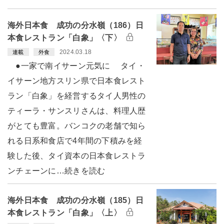
海外日本食 成功の分水嶺（186）日
本食レストラン「白象」〈下〉
2024.03.18
連載
外食
●一家で南イサーン元気に タイ・
イサーン地方スリン県で日本食レスト
ラン「白象」を経営するタイ人男性の
ティーラ・サンスリさんは、料理人歴
がとても豊富。バンコクの老舗で知ら
れる日系和食店で4年間の下積みを経
験した後、タイ資本の日本食レストラ
ンチェーンに…続きを読む
海外日本食 成功の分水嶺（185）日
本食レストラン「白象」〈上〉