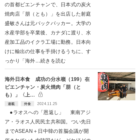
の首都ビエンチャンで、日本式の炭火
焼肉店「朋（とも）」を出店した射庭
盛敏さんは元バックパッカー。大学の
水産学部を卒業後、カナダに渡り、水
産加工品のイクラ工場に勤務。日本向
けに輸出の仕事を手掛けるうちに、す
っかり「海外…続きを読む
海外日本食 成功の分水嶺（199）在
ビエンチャン・炭火焼肉「朋（と
も）」〈上…
2024.11.25
連載
外食
●ラオスへの「恩返し」 東南アジ
ア・ラオス人民民主共和国。つい先日
までASEAN＋日中韓の首脳会議が開