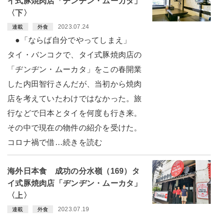
イ式豚焼肉店「ヂンヂン・ムーカタ」
〈下〉
2023.07.24
連載
外食
●「ならば自分でやってしまえ」
タイ・バンコクで、タイ式豚焼肉店の
「ヂンヂン・ムーカタ」をこの春開業
した内田智行さんだが、当初から焼肉
店を考えていたわけではなかった。旅
行などで日本とタイを何度も行き来。
その中で現在の物件の紹介を受けた。
コロナ禍で借…続きを読む
海外日本食 成功の分水嶺（169）タ
イ式豚焼肉店「ヂンヂン・ムーカタ」
〈上〉
2023.07.19
連載
外食