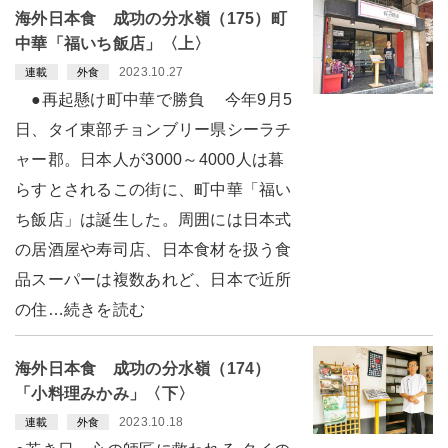
海外日本食 成功の分水嶺（175）町
中華「福いち飯店」〈上〉
2023.10.27
連載
外食
●再起懸け町中華で勝負 今年9月5
日、タイ東部チョンブリー県シーラチ
ャー郡。日本人が3000～4000人は暮
らすとされるこの街に、町中華「福い
ち飯店」は誕生した。周囲には日本式
の居酒屋や寿司店、日本食材を扱う食
品スーパーは複数あれど、日本で近所
の住…続きを読む
海外日本食 成功の分水嶺（174）
「小料理みかみ」〈下〉
2023.10.18
連載
外食