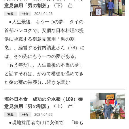
意見無用「男の割烹」〈下〉
2024.04.26
連載
外食
●人生最後、もう一つの夢 タイの
首都バンコクで、安価な日本料理の提
供に挑戦する御意見無用「男の割
烹」。経営する竹内清忠さん（78）に
は、その先にもう一つの夢がある。
「もう年だし、人生最後の本当の夢」
と話すそれは、かねて構想を温めてき
た桑の葉の栄養分…続きを読む
海外日本食 成功の分水嶺（189）御
意見無用「男の割烹」〈上〉
2024.04.22
連載
外食
●現地採用者向けに安価で 「味も