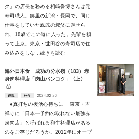
ク」の店長を務める相崎誉博さんは元
寿司職人。郷里の新潟・長岡で、同じ
仕事をしていた親戚の叔父に魅せら
れ、18歳でこの道に入った。先輩を頼
って上京。東京・世田谷の寿司店で住
み込みをしな…続きを読む
海外日本食 成功の分水嶺（183）赤
身肉料理店「肉山バンコク」〈上〉
2024.02.26
連載
外食
●真打ちの復活心待ちに 東京・吉
祥寺に「日本一予約の取れない最強赤
身肉店」と呼ばれる和牛料理店がある
のをご存じだろうか。2012年にオープ