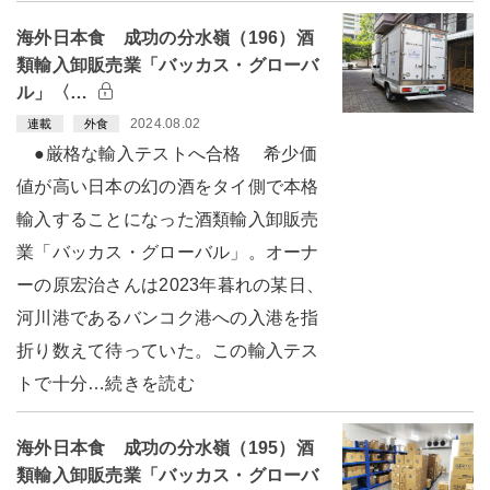
海外日本食 成功の分水嶺（196）酒
類輸入卸販売業「バッカス・グローバ
ル」〈…
2024.08.02
連載
外食
●厳格な輸入テストへ合格 希少価
値が高い日本の幻の酒をタイ側で本格
輸入することになった酒類輸入卸販売
業「バッカス・グローバル」。オーナ
ーの原宏治さんは2023年暮れの某日、
河川港であるバンコク港への入港を指
折り数えて待っていた。この輸入テス
トで十分…続きを読む
海外日本食 成功の分水嶺（195）酒
類輸入卸販売業「バッカス・グローバ