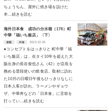
ちょうちん、屋外に焼き場を設けた
本…続きを読む
海外日本食 成功の分水嶺（176）町
中華「福いち飯店」〈下〉
2023.10.30
連載
外食
●コンセプトをはっきりと 町中華「福
いち飯店」は、在タイ10年を超えた大
阪出身の長谷俊也さん（42）が店長を
務める普段使いの飲食店。取材に訪れ
た10月の日曜日午後もひっきりなしに
日本人客が訪れ、ラーメンやギョウ
ザ、中華丼などの「日本食」に舌鼓を
打ってい…続きを読む