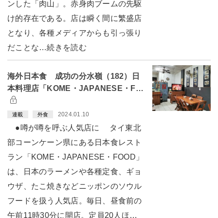
ンした「肉山」。赤身肉ブームの先駆
け的存在である。店は瞬く間に繁盛店
となり、各種メディアからも引っ張り
だことな…続きを読む
海外日本食 成功の分水嶺（182）日
本料理店「KOME・JAPANESE・F…
2024.01.10
連載
外食
●噂が噂を呼ぶ人気店に タイ東北
部コーンケーン県にある日本食レスト
ラン「KOME・JAPANESE・FOOD」
は、日本のラーメンや各種定食、ギョ
ウザ、たこ焼きなどニッポンのソウル
フードを扱う人気店。毎日、昼食前の
午前11時30分に開店。定員20人ほ…