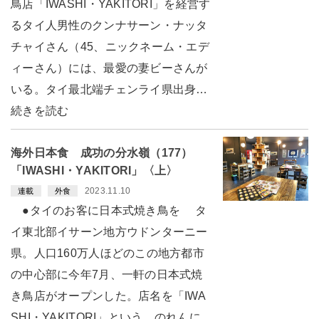
鳥店「IWASHI・YAKITORI」を経営す
るタイ人男性のクンナサーン・ナッタ
チャイさん（45、ニックネーム・エデ
ィーさん）には、最愛の妻ビーさんが
いる。タイ最北端チェンライ県出身…
続きを読む
海外日本食 成功の分水嶺（177）
「IWASHI・YAKITORI」〈上〉
2023.11.10
連載
外食
●タイのお客に日本式焼き鳥を タ
イ東北部イサーン地方ウドンターニー
県。人口160万人ほどのこの地方都市
の中心部に今年7月、一軒の日本式焼
き鳥店がオープンした。店名を「IWA
SHI・YAKITORI」という。のれんに