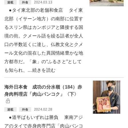
2024.03.13
連載
外食
●タイ東北部の老舗和食店 タイ東
北部（イサーン地方）の南部に位置す
るスリン県はカンボジアと隣接する国
境の街。クメール語を繰る話者が全人
口の半数近くに達し、仏教文化とクメ
ール文化の混在した異国情緒豊かな地
方都市だ。「象」の“ふるさと”として
も知られ、…続きを読む
海外日本食 成功の分水嶺（184）赤
身肉料理店「肉山バンコク」〈下〉
2024.02.28
連載
外食
●道半ばもいずれは勝負 東南アジ
アのタイで赤身肉専門店「肉山バンコ