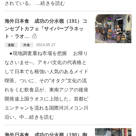
されている。 …続きを読む
海外日本食 成功の分水嶺（191）コ
ンセプトカフェ「サイバープラネッ
ト・ラオ…
2024.05.27
連載
外食
●現地調査重ね市場を把握 お帰り
なさいませ--。アキバ文化の代表格と
して日本でも根強い人気のあるメイド
喫茶。ついに、その“オタク”文化の流
れをくむ飲食店が、東南アジアの後発
開発途上国ラオスに上陸した。首都ビ
エンチャンを流れる国際河川メコン川
沿い。中…続きを読む
海外日本食 成功の分水嶺（190）御