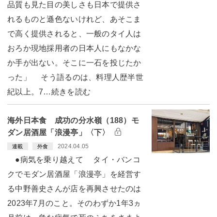
品質も見た目の美しさも日本で提供さ
れるものと遜色ないけれど、あそこま
で高く提供されると、一般のタイ人は
おろか現地採用者の日本人にもなかな
か手が出ない。そこに一石を投じたか
った」 そう語るのは、料理人歴半世
紀以上。7…続きを読む
海外日本食 成功の分水嶺（188）モ
ダン居酒屋「浪漫亭」〈下〉
2024.04.05
連載
外食
●病気を乗り越えて タイ・バンコ
クでモダン居酒屋「浪漫亭」を経営す
る中野善史さんが店を再興させたのは
2023年7月のこと。そのわずか1年3ヵ