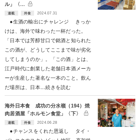
ル」〈…
2024.07.31
連載
外食
●生酒の輸出にチャレンジ きっか
けは、海外で味わった一杯だった。
「日本では芳醇甘口で銘酒と知られた
この酒が、どうしてここまで味が劣化
してしまうのか」。「この酒」とは、
江戸時代に創業した老舗日本酒メーカ
ーが生産した著名な一本のこと。飲ん
だ場所は、日本…続きを読む
海外日本食 成功の分水嶺（194）焼
肉居酒屋「ホルモン食堂」〈下〉
2024.06.28
連載
外食
●チャンスをくれた恩返し タイ・