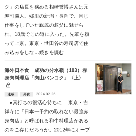
ク」の店長を務める相崎誉博さんは元
寿司職人。郷里の新潟・長岡で、同じ
仕事をしていた親戚の叔父に魅せら
れ、18歳でこの道に入った。先輩を頼
って上京。東京・世田谷の寿司店で住
み込みをしな…続きを読む
海外日本食 成功の分水嶺（183）赤
身肉料理店「肉山バンコク」〈上〉
2024.02.26
連載
外食
●真打ちの復活心待ちに 東京・吉
祥寺に「日本一予約の取れない最強赤
身肉店」と呼ばれる和牛料理店がある
のをご存じだろうか。2012年にオープ