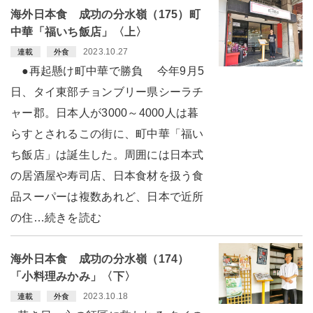
海外日本食 成功の分水嶺（175）町
中華「福いち飯店」〈上〉
2023.10.27
連載
外食
●再起懸け町中華で勝負 今年9月5
日、タイ東部チョンブリー県シーラチ
ャー郡。日本人が3000～4000人は暮
らすとされるこの街に、町中華「福い
ち飯店」は誕生した。周囲には日本式
の居酒屋や寿司店、日本食材を扱う食
品スーパーは複数あれど、日本で近所
の住…続きを読む
海外日本食 成功の分水嶺（174）
「小料理みかみ」〈下〉
2023.10.18
連載
外食