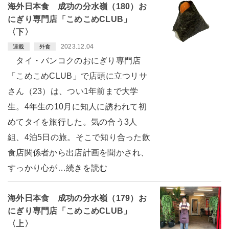
海外日本食 成功の分水嶺（180）お
にぎり専門店「こめこめCLUB」
〈下〉
2023.12.04
連載
外食
タイ・バンコクのおにぎり専門店
「こめこめCLUB」で店頭に立つリサ
さん（23）は、つい1年前まで大学
生。4年生の10月に知人に誘われて初
めてタイを旅行した。気の合う3人
組、4泊5日の旅。そこで知り合った飲
食店関係者から出店計画を聞かされ、
すっかり心が…続きを読む
海外日本食 成功の分水嶺（179）お
にぎり専門店「こめこめCLUB」
〈上〉