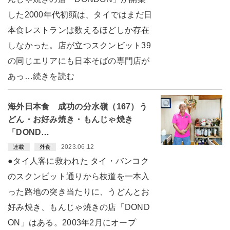
した2000年代初頭は、タイではまだ日
本食レストランは数えるほどしか存在
しなかった。店が立つスクンビット39
の同じエリアにも日本そばの専門店が
あっ…続きを読む
海外日本食 成功の分水嶺（167）う
どん・お好み焼き・もんじゃ焼き
「DOND…
2023.06.12
連載
外食
●タイ人客に救われた タイ・バンコク
のスクンビット通りから枝道を一本入
った路地の突き当たりに、うどんとお
好み焼き、もんじゃ焼きの店「DOND
ON」はある。2003年2月にオープ