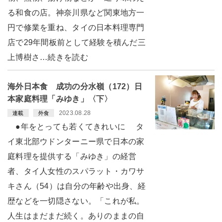
る和食の店。神奈川県など関東地方一
円で修業を重ね、タイの日本料理専門
店で29年間板前として経験を積んだ三
上博樹さ…続きを読む
海外日本食 成功の分水嶺（172）日
本家庭料理「みゆき」〈下〉
2023.08.28
連載
外食
●年をとっても若くてきれいに タ
イ東北部ウドンターニー県で日本の家
庭料理を提供する「みゆき」の経営
者、タイ人女性のスパラット・カワサ
キさん（54）は自分の年齢や出身、経
歴などを一切隠さない。「これが私。
人生はまだまだ続く。ありのままの自