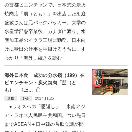
の首都ビエンチャンで、日本式の炭火
焼肉店「朋（とも）」を出店した射庭
盛敏さんは元バックパッカー。大学の
水産学部を卒業後、カナダに渡り、水
産加工品のイクラ工場に勤務。日本向
けに輸出の仕事を手掛けるうちに、す
っかり「海外…続きを読む
海外日本食 成功の分水嶺（199）在
ビエンチャン・炭火焼肉「朋（と
も）」〈上…
2024.11.25
連載
外食
●ラオスへの「恩返し」 東南アジ
ア・ラオス人民民主共和国。つい先日
までASEAN＋日中韓の首脳会議が開