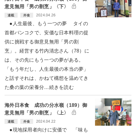
意見無用「男の割烹」〈下〉
2024.04.26
連載
外食
●人生最後、もう一つの夢 タイの
首都バンコクで、安価な日本料理の提
供に挑戦する御意見無用「男の割
烹」。経営する竹内清忠さん（78）に
は、その先にもう一つの夢がある。
「もう年だし、人生最後の本当の夢」
と話すそれは、かねて構想を温めてき
た桑の葉の栄養分…続きを読む
海外日本食 成功の分水嶺（189）御
意見無用「男の割烹」〈上〉
2024.04.22
連載
外食
●現地採用者向けに安価で 「味も