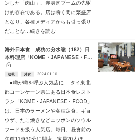
ンした「肉山」。赤身肉ブームの先駆
け的存在である。店は瞬く間に繁盛店
となり、各種メディアからも引っ張り
だことな…続きを読む
海外日本食 成功の分水嶺（182）日
本料理店「KOME・JAPANESE・F…
2024.01.10
連載
外食
●噂が噂を呼ぶ人気店に タイ東北
部コーンケーン県にある日本食レスト
ラン「KOME・JAPANESE・FOOD」
は、日本のラーメンや各種定食、ギョ
ウザ、たこ焼きなどニッポンのソウル
フードを扱う人気店。毎日、昼食前の
午前11時30分に開店。定員20人ほ…