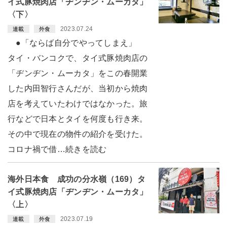
イ式豚焼肉店「ヂンヂン・ムーカタ」
〈下〉
2023.07.24
連載
外食
●「ならば自分でやってしまえ」
タイ・バンコクで、タイ式豚焼肉店の
「ヂンヂン・ムーカタ」をこの春開業
した内田智行さんだが、当初から焼肉
店を考えていたわけではなかった。旅
行などで日本とタイを何度も行き来。
その中で現在の物件の紹介を受けた。
コロナ禍で借…続きを読む
海外日本食 成功の分水嶺（169）タ
イ式豚焼肉店「ヂンヂン・ムーカタ」
〈上〉
2023.07.19
連載
外食