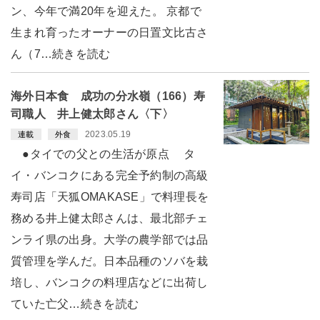
ン、今年で満20年を迎えた。 京都で
生まれ育ったオーナーの日置文比古さ
ん（7…続きを読む
海外日本食 成功の分水嶺（166）寿
司職人 井上健太郎さん〈下〉
2023.05.19
連載
外食
●タイでの父との生活が原点 タ
イ・バンコクにある完全予約制の高級
寿司店「天狐OMAKASE」で料理長を
務める井上健太郎さんは、最北部チェ
ンライ県の出身。大学の農学部では品
質管理を学んだ。日本品種のソバを栽
培し、バンコクの料理店などに出荷し
ていた亡父…続きを読む