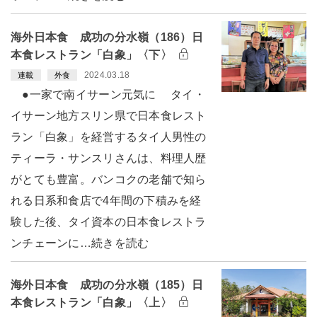
海外日本食 成功の分水嶺（186）日
本食レストラン「白象」〈下〉
2024.03.18
連載
外食
●一家で南イサーン元気に タイ・
イサーン地方スリン県で日本食レスト
ラン「白象」を経営するタイ人男性の
ティーラ・サンスリさんは、料理人歴
がとても豊富。バンコクの老舗で知ら
れる日系和食店で4年間の下積みを経
験した後、タイ資本の日本食レストラ
ンチェーンに…続きを読む
海外日本食 成功の分水嶺（185）日
本食レストラン「白象」〈上〉