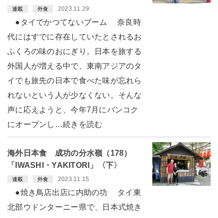
2023.11.29
連載
外食
●タイでかつてないブーム 奈良時
代にはすでに存在していたとされるお
ふくろの味のおにぎり。日本を旅する
外国人が増える中で、東南アジアのタ
イでも旅先の日本で食べた味が忘れら
れないという人が少なくない。そんな
声に応えようと、今年7月にバンコク
にオープンし…続きを読む
海外日本食 成功の分水嶺（178）
「IWASHI・YAKITORI」〈下〉
2023.11.15
連載
外食
●焼き鳥店出店に内助の功 タイ東
北部ウドンターニー県で、日本式焼き