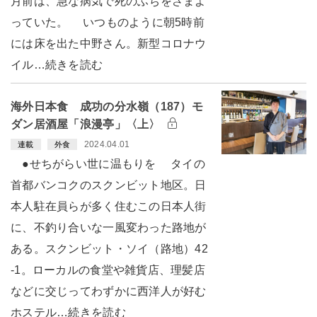
月前は、急な病気で死のふちをさまよ
っていた。 いつものように朝5時前
には床を出た中野さん。新型コロナウ
イル…続きを読む
海外日本食 成功の分水嶺（187）モ
ダン居酒屋「浪漫亭」〈上〉
2024.04.01
連載
外食
●せちがらい世に温もりを タイの
首都バンコクのスクンビット地区。日
本人駐在員らが多く住むこの日本人街
に、不釣り合いな一風変わった路地が
ある。スクンビット・ソイ（路地）42
-1。ローカルの食堂や雑貨店、理髪店
などに交じってわずかに西洋人が好む
ホステル…続きを読む