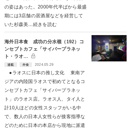
の姿はあった。2000年代半ばから最盛
期には3店舗の居酒屋などを経営して
いた杉森美…続きを読む
海外日本食 成功の分水嶺（192）コ
ンセプトカフェ「サイバープラネッ
ト・ラオ…
2024.05.29
連載
外食
●ラオスに日本の推し文化 東南ア
ジアの内陸国ラオスで初めてとなるコ
ンセプトカフェ「サイバープラネッ
ト」のラオス店。ラオス人、タイ人と
計10人ほどの女性スタッフがいる中
で、数人の日本人女性らが接客指導な
どのために日本の本店から現地に派遣