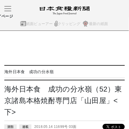
イページ
紙面ビューアー
クリッピング
最新の紙面
海外日本食 成功の分水嶺
海外日本食 成功の分水嶺（52）東
京諸島本格焼酎専門店「山田屋」<
下>
2018.05.14 11699号 03面
酒類
連載