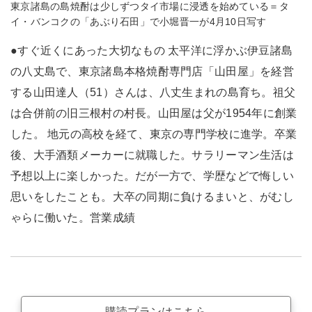
東京諸島の島焼酎は少しずつタイ市場に浸透を始めている＝タ
イ・バンコクの「あぶり石田」で小堀晋一が4月10日写す
●すぐ近くにあった大切なもの 太平洋に浮かぶ伊豆諸島
の八丈島で、東京諸島本格焼酎専門店「山田屋」を経営
する山田達人（51）さんは、八丈生まれの島育ち。祖父
は合併前の旧三根村の村長。山田屋は父が1954年に創業
した。 地元の高校を経て、東京の専門学校に進学。卒業
後、大手酒類メーカーに就職した。サラリーマン生活は
予想以上に楽しかった。だが一方で、学歴などで悔しい
思いをしたことも。大卒の同期に負けるまいと、がむし
ゃらに働いた。営業成績
購読プランはこちら