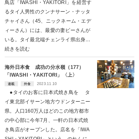
鳥店「IWASHI・YAKITORI」を経営す
るタイ人男性のクンナサーン・ナッタ
チャイさん（45、ニックネーム・エデ
ィーさん）には、最愛の妻ビーさんが
いる。タイ最北端チェンライ県出身…
続きを読む
海外日本食 成功の分水嶺（177）
「IWASHI・YAKITORI」〈上〉
2023.11.10
連載
外食
●タイのお客に日本式焼き鳥を タ
イ東北部イサーン地方ウドンターニー
県。人口160万人ほどのこの地方都市
の中心部に今年7月、一軒の日本式焼
き鳥店がオープンした。店名を「IWA
SHI・YAKITORI」という。のれんに