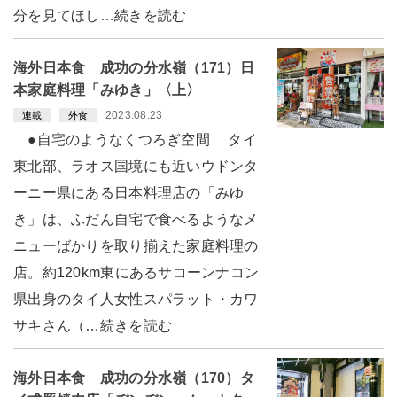
分を見てほし…続きを読む
海外日本食 成功の分水嶺（171）日
本家庭料理「みゆき」〈上〉
2023.08.23
連載
外食
●自宅のようなくつろぎ空間 タイ
東北部、ラオス国境にも近いウドンタ
ーニー県にある日本料理店の「みゆ
き」は、ふだん自宅で食べるようなメ
ニューばかりを取り揃えた家庭料理の
店。約120km東にあるサコーンナコン
県出身のタイ人女性スパラット・カワ
サキさん（…続きを読む
海外日本食 成功の分水嶺（170）タ