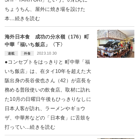
ちょうちん、屋外に焼き場を設けた
本…続きを読む
海外日本食 成功の分水嶺（176）町
中華「福いち飯店」〈下〉
2023.10.30
連載
外食
●コンセプトをはっきりと 町中華「福
いち飯店」は、在タイ10年を超えた大
阪出身の長谷俊也さん（42）が店長を
務める普段使いの飲食店。取材に訪れ
た10月の日曜日午後もひっきりなしに
日本人客が訪れ、ラーメンやギョウ
ザ、中華丼などの「日本食」に舌鼓を
打ってい…続きを読む