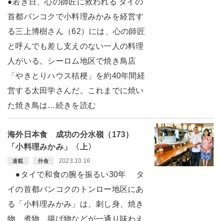
●若き日、心の師匠に救われる タイの
首都バンコクで小料理みかみを経営す
る三上博樹さん（62）には、心の師匠
と呼んでも差し支えのない一人の料理
人がいる。シーロム地区で焼き鳥店
「やきとりハウス桔梗」を約40年間経
営する太田学さんだ。これまでに焼い
た焼き鳥は…続きを読む
海外日本食 成功の分水嶺（173）
「小料理みかみ」〈上〉
2023.10.16
連載
外食
●タイで和食の腕を振るい30年 タ
イの首都バンコクのトンロー地区にあ
る「小料理みかみ」は、刺し身、焼き
物、煮物、揚げ物などが一通り味わえ