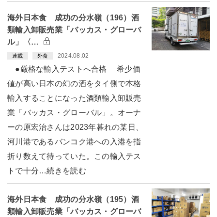
海外日本食 成功の分水嶺（196）酒
類輸入卸販売業「バッカス・グローバ
ル」〈…
2024.08.02
連載
外食
●厳格な輸入テストへ合格 希少価
値が高い日本の幻の酒をタイ側で本格
輸入することになった酒類輸入卸販売
業「バッカス・グローバル」。オーナ
ーの原宏治さんは2023年暮れの某日、
河川港であるバンコク港への入港を指
折り数えて待っていた。この輸入テス
トで十分…続きを読む
海外日本食 成功の分水嶺（195）酒
類輸入卸販売業「バッカス・グローバ