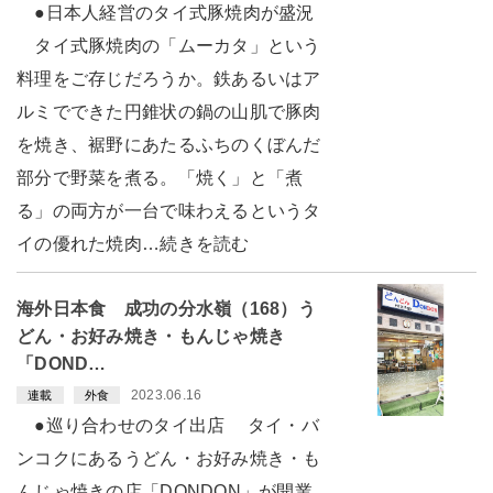
●日本人経営のタイ式豚焼肉が盛況
タイ式豚焼肉の「ムーカタ」という
料理をご存じだろうか。鉄あるいはア
ルミでできた円錐状の鍋の山肌で豚肉
を焼き、裾野にあたるふちのくぼんだ
部分で野菜を煮る。「焼く」と「煮
る」の両方が一台で味わえるというタ
イの優れた焼肉…続きを読む
海外日本食 成功の分水嶺（168）う
どん・お好み焼き・もんじゃ焼き
「DOND…
2023.06.16
連載
外食
●巡り合わせのタイ出店 タイ・バ
ンコクにあるうどん・お好み焼き・も
んじゃ焼きの店「DONDON」が開業