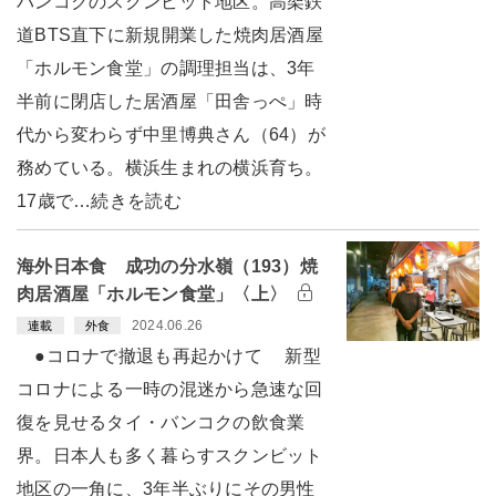
バンコクのスクンビット地区。高架鉄
道BTS直下に新規開業した焼肉居酒屋
「ホルモン食堂」の調理担当は、3年
半前に閉店した居酒屋「田舎っぺ」時
代から変わらず中里博典さん（64）が
務めている。横浜生まれの横浜育ち。
17歳で…続きを読む
海外日本食 成功の分水嶺（193）焼
肉居酒屋「ホルモン食堂」〈上〉
2024.06.26
連載
外食
●コロナで撤退も再起かけて 新型
コロナによる一時の混迷から急速な回
復を見せるタイ・バンコクの飲食業
界。日本人も多く暮らすスクンビット
地区の一角に、3年半ぶりにその男性