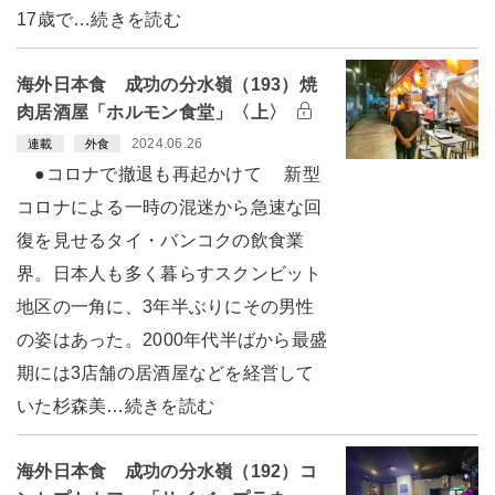
17歳で…続きを読む
海外日本食 成功の分水嶺（193）焼
肉居酒屋「ホルモン食堂」〈上〉
2024.06.26
連載
外食
●コロナで撤退も再起かけて 新型
コロナによる一時の混迷から急速な回
復を見せるタイ・バンコクの飲食業
界。日本人も多く暮らすスクンビット
地区の一角に、3年半ぶりにその男性
の姿はあった。2000年代半ばから最盛
期には3店舗の居酒屋などを経営して
いた杉森美…続きを読む
海外日本食 成功の分水嶺（192）コ