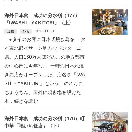
海外日本食 成功の分水嶺（177）
「IWASHI・YAKITORI」〈上〉
2023.11.10
連載
外食
●タイのお客に日本式焼き鳥を タ
イ東北部イサーン地方ウドンターニー
県。人口160万人ほどのこの地方都市
の中心部に今年7月、一軒の日本式焼
き鳥店がオープンした。店名を「IWA
SHI・YAKITORI」という。のれんに
ちょうちん、屋外に焼き場を設けた
本…続きを読む
海外日本食 成功の分水嶺（176）町
中華「福いち飯店」〈下〉