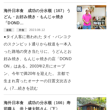
海外日本食 成功の分水嶺（167）う
どん・お好み焼き・もんじゃ焼き
「DOND…
2023.06.12
連載
外食
●タイ人客に救われた タイ・バンコク
のスクンビット通りから枝道を一本入
った路地の突き当たりに、うどんとお
好み焼き、もんじゃ焼きの店「DOND
ON」はある。2003年2月にオープ
ン、今年で満20年を迎えた。 京都で
生まれ育ったオーナーの日置文比古さ
ん（7…続きを読む
海外日本食 成功の分水嶺（166）寿
司職人 井上健太郎さん〈下〉