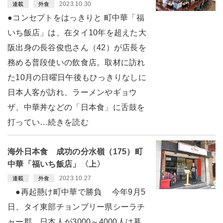
2023.10.30
連載
外食
●コンセプトをはっきりと 町中華「福
いち飯店」は、在タイ10年を超えた大
阪出身の長谷俊也さん（42）が店長を
務める普段使いの飲食店。取材に訪れ
た10月の日曜日午後もひっきりなしに
日本人客が訪れ、ラーメンやギョウ
ザ、中華丼などの「日本食」に舌鼓を
打ってい…続きを読む
海外日本食 成功の分水嶺（175）町
中華「福いち飯店」〈上〉
2023.10.27
連載
外食
●再起懸け町中華で勝負 今年9月5
日、タイ東部チョンブリー県シーラチ
ャー郡。日本人が3000～4000人は暮