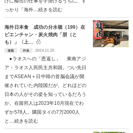
けに輸出の仕事を手掛けるうちに、す
っかり「海外…続きを読む
海外日本食 成功の分水嶺（199）在
ビエンチャン・炭火焼肉「朋（と
も）」〈上…
2024.11.25
連載
外食
●ラオスへの「恩返し」 東南アジ
ア・ラオス人民民主共和国。つい先日
までASEAN＋日中韓の首脳会議が開
催されていた内陸国だが、どれほどの
日本の人がその姿を知っているだろう
か。在留邦人は2023年10月現在でわ
ずか578人。隣国タイの7万2000人
と…続きを読む