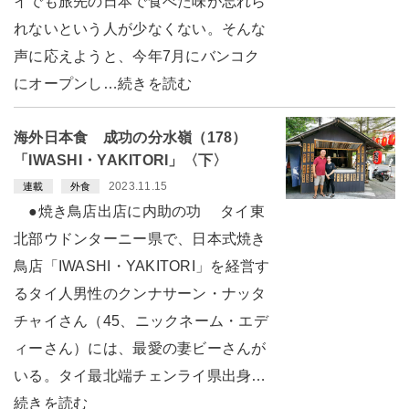
イでも旅先の日本で食べた味が忘れら
れないという人が少なくない。そんな
声に応えようと、今年7月にバンコク
にオープンし…続きを読む
海外日本食 成功の分水嶺（178）
「IWASHI・YAKITORI」〈下〉
2023.11.15
連載
外食
●焼き鳥店出店に内助の功 タイ東
北部ウドンターニー県で、日本式焼き
鳥店「IWASHI・YAKITORI」を経営す
るタイ人男性のクンナサーン・ナッタ
チャイさん（45、ニックネーム・エデ
ィーさん）には、最愛の妻ビーさんが
いる。タイ最北端チェンライ県出身…
続きを読む