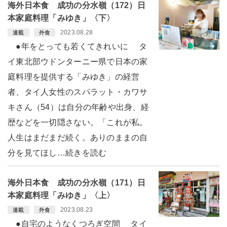
海外日本食 成功の分水嶺（172）日
本家庭料理「みゆき」〈下〉
2023.08.28
連載
外食
●年をとっても若くてきれいに タ
イ東北部ウドンターニー県で日本の家
庭料理を提供する「みゆき」の経営
者、タイ人女性のスパラット・カワサ
キさん（54）は自分の年齢や出身、経
歴などを一切隠さない。「これが私。
人生はまだまだ続く。ありのままの自
分を見てほし…続きを読む
海外日本食 成功の分水嶺（171）日
本家庭料理「みゆき」〈上〉
2023.08.23
連載
外食
●自宅のようなくつろぎ空間 タイ