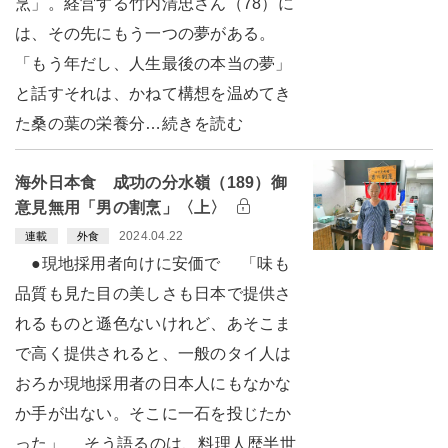
烹」。経営する竹内清忠さん（78）に
は、その先にもう一つの夢がある。
「もう年だし、人生最後の本当の夢」
と話すそれは、かねて構想を温めてき
た桑の葉の栄養分…続きを読む
海外日本食 成功の分水嶺（189）御
意見無用「男の割烹」〈上〉
2024.04.22
連載
外食
●現地採用者向けに安価で 「味も
品質も見た目の美しさも日本で提供さ
れるものと遜色ないけれど、あそこま
で高く提供されると、一般のタイ人は
おろか現地採用者の日本人にもなかな
か手が出ない。そこに一石を投じたか
った」 そう語るのは、料理人歴半世