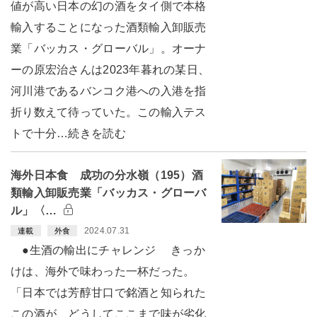
値が高い日本の幻の酒をタイ側で本格
輸入することになった酒類輸入卸販売
業「バッカス・グローバル」。オーナ
ーの原宏治さんは2023年暮れの某日、
河川港であるバンコク港への入港を指
折り数えて待っていた。この輸入テス
トで十分…続きを読む
海外日本食 成功の分水嶺（195）酒
類輸入卸販売業「バッカス・グローバ
ル」〈…
2024.07.31
連載
外食
●生酒の輸出にチャレンジ きっか
けは、海外で味わった一杯だった。
「日本では芳醇甘口で銘酒と知られた
この酒が、どうしてここまで味が劣化