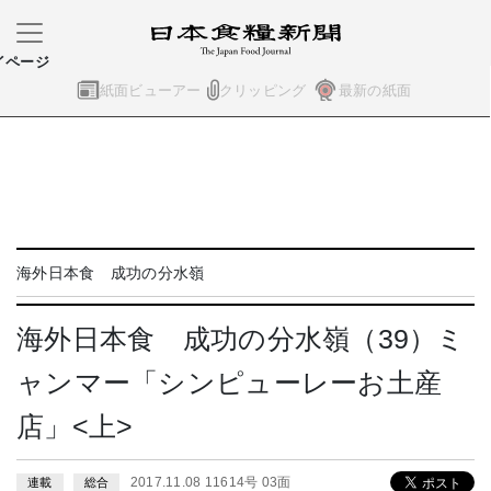
イページ
紙面ビューアー
クリッピング
最新の紙面
海外日本食 成功の分水嶺
海外日本食 成功の分水嶺（39）ミ
ャンマー「シンピューレーお土産
店」<上>
2017.11.08 11614号 03面
連載
総合