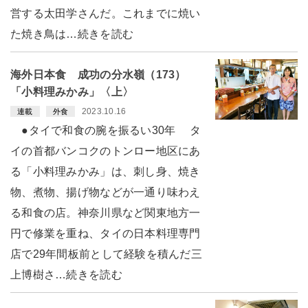
営する太田学さんだ。これまでに焼い
た焼き鳥は…続きを読む
海外日本食 成功の分水嶺（173）
「小料理みかみ」〈上〉
2023.10.16
連載
外食
●タイで和食の腕を振るい30年 タ
イの首都バンコクのトンロー地区にあ
る「小料理みかみ」は、刺し身、焼き
物、煮物、揚げ物などが一通り味わえ
る和食の店。神奈川県など関東地方一
円で修業を重ね、タイの日本料理専門
店で29年間板前として経験を積んだ三
上博樹さ…続きを読む