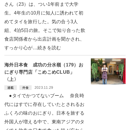
さん（23）は、つい1年前まで大学
生。4年生の10月に知人に誘われて初
めてタイを旅行した。気の合う3人
組、4泊5日の旅。そこで知り合った飲
食店関係者から出店計画を聞かされ、
すっかり心が…続きを読む
海外日本食 成功の分水嶺（179）お
にぎり専門店「こめこめCLUB」
〈上〉
2023.11.29
連載
外食
●タイでかつてないブーム 奈良時
代にはすでに存在していたとされるお
ふくろの味のおにぎり。日本を旅する
外国人が増える中で、東南アジアのタ