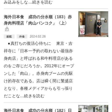
み込みをしな…続きを読む
海外日本食 成功の分水嶺（183）赤
身肉料理店「肉山バンコク」〈上〉
2024.02.26
連載
外食
●真打ちの復活心待ちに 東京・吉
祥寺に「日本一予約の取れない最強赤
身肉店」と呼ばれる和牛料理店がある
のをご存じだろうか。2012年にオープ
ンした「肉山」。赤身肉ブームの先駆
け的存在である。店は瞬く間に繁盛店
となり、各種メディアからも引っ張り
だことな…続きを読む
海外日本食 成功の分水嶺（182）日