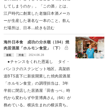
してしまうのか」。「この酒」とは、
江戸時代に創業した老舗日本酒メーカ
ーが生産した著名な一本のこと。飲ん
だ場所は、日本…続きを読む
海外日本食 成功の分水嶺（194）焼
肉居酒屋「ホルモン食堂」〈下〉
2024.06.28
連載
外食
●チャンスをくれた恩返し タイ・
バンコクのスクンビット地区。高架鉄
道BTS直下に新規開業した焼肉居酒屋
「ホルモン食堂」の調理担当は、3年
半前に閉店した居酒屋「田舎っぺ」時
代から変わらず中里博典さん（64）が
務めている。横浜生まれの横浜育ち。