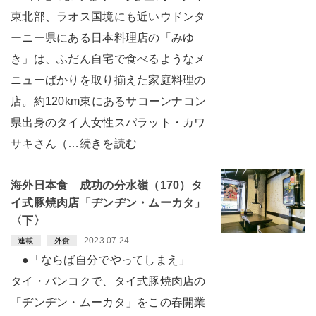
東北部、ラオス国境にも近いウドンタ
ーニー県にある日本料理店の「みゆ
き」は、ふだん自宅で食べるようなメ
ニューばかりを取り揃えた家庭料理の
店。約120km東にあるサコーンナコン
県出身のタイ人女性スパラット・カワ
サキさん（…続きを読む
海外日本食 成功の分水嶺（170）タ
イ式豚焼肉店「ヂンヂン・ムーカタ」
〈下〉
2023.07.24
連載
外食
●「ならば自分でやってしまえ」
タイ・バンコクで、タイ式豚焼肉店の
「ヂンヂン・ムーカタ」をこの春開業