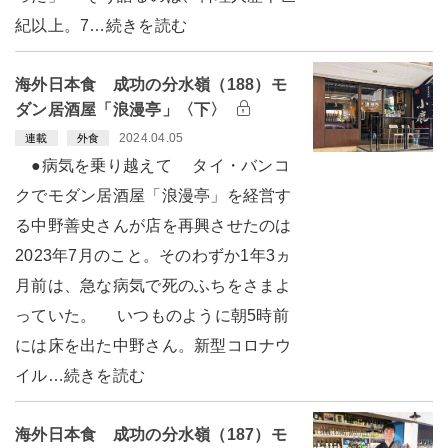
紀以上。7…続きを読む
海外日本食 成功の分水嶺（188）モ
ダン居酒屋「浪漫亭」〈下〉
2024.04.05
連載
外食
●病気を乗り越えて タイ・バンコ
クでモダン居酒屋「浪漫亭」を経営す
る中野善史さんが店を再興させたのは
2023年7月のこと。そのわずか1年3ヵ
月前は、急な病気で死のふちをさまよ
っていた。 いつものように朝5時前
には床を出た中野さん。新型コロナウ
イル…続きを読む
海外日本食 成功の分水嶺（187）モ