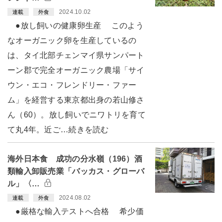
2024.10.02
連載
外食
●放し飼いの健康卵生産 このよう
なオーガニック卵を生産しているの
は、タイ北部チェンマイ県サンパート
ーン郡で完全オーガニック農場「サイ
ウン・エコ・フレンドリー・ファー
ム」を経営する東京都出身の若山修さ
ん（60）。放し飼いでニワトリを育て
て丸4年。近ご…続きを読む
海外日本食 成功の分水嶺（196）酒
類輸入卸販売業「バッカス・グローバ
ル」〈…
2024.08.02
連載
外食
●厳格な輸入テストへ合格 希少価