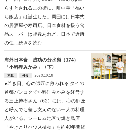
らすとされるこの街に、町中華「福い
ち飯店」は誕生した。周囲には日本式
の居酒屋や寿司店、日本食材を扱う食
品スーパーは複数あれど、日本で近所
の住…続きを読む
海外日本食 成功の分水嶺（174）
「小料理みかみ」〈下〉
2023.10.18
連載
外食
●若き日、心の師匠に救われる タイの
首都バンコクで小料理みかみを経営す
る三上博樹さん（62）には、心の師匠
と呼んでも差し支えのない一人の料理
人がいる。シーロム地区で焼き鳥店
「やきとりハウス桔梗」を約40年間経