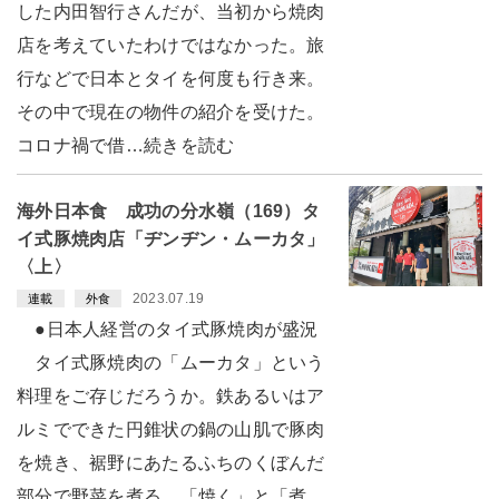
した内田智行さんだが、当初から焼肉
店を考えていたわけではなかった。旅
行などで日本とタイを何度も行き来。
その中で現在の物件の紹介を受けた。
コロナ禍で借…続きを読む
海外日本食 成功の分水嶺（169）タ
イ式豚焼肉店「ヂンヂン・ムーカタ」
〈上〉
2023.07.19
連載
外食
●日本人経営のタイ式豚焼肉が盛況
タイ式豚焼肉の「ムーカタ」という
料理をご存じだろうか。鉄あるいはア
ルミでできた円錐状の鍋の山肌で豚肉
を焼き、裾野にあたるふちのくぼんだ
部分で野菜を煮る。「焼く」と「煮