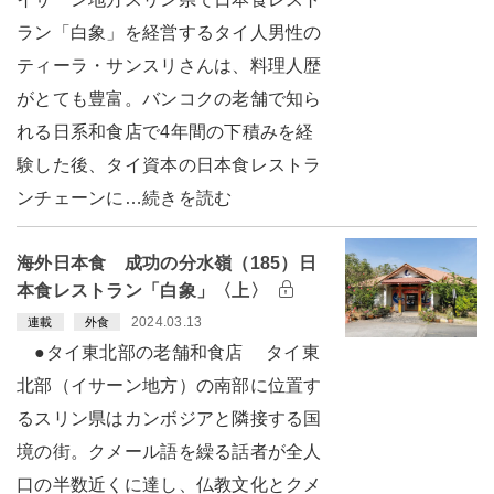
ラン「白象」を経営するタイ人男性の
ティーラ・サンスリさんは、料理人歴
がとても豊富。バンコクの老舗で知ら
れる日系和食店で4年間の下積みを経
験した後、タイ資本の日本食レストラ
ンチェーンに…続きを読む
海外日本食 成功の分水嶺（185）日
本食レストラン「白象」〈上〉
2024.03.13
連載
外食
●タイ東北部の老舗和食店 タイ東
北部（イサーン地方）の南部に位置す
るスリン県はカンボジアと隣接する国
境の街。クメール語を繰る話者が全人
口の半数近くに達し、仏教文化とクメ