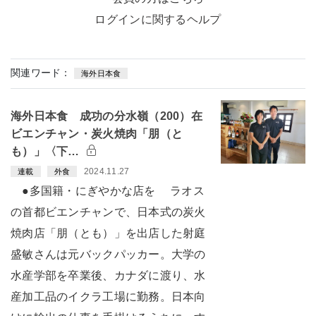
ログインに関するヘルプ
関連ワード：
海外日本食
海外日本食 成功の分水嶺（200）在
ビエンチャン・炭火焼肉「朋（と
も）」〈下…
2024.11.27
連載
外食
●多国籍・にぎやかな店を ラオス
の首都ビエンチャンで、日本式の炭火
焼肉店「朋（とも）」を出店した射庭
盛敏さんは元バックパッカー。大学の
水産学部を卒業後、カナダに渡り、水
産加工品のイクラ工場に勤務。日本向