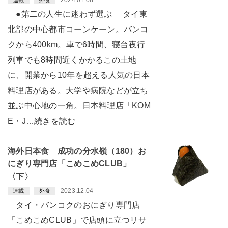
2024.01.08
連載
外食
●第二の人生に迷わず選ぶ タイ東
北部の中心都市コーンケーン。バンコ
クから400km。車で6時間、寝台夜行
列車でも8時間近くかかるこの土地
に、開業から10年を超える人気の日本
料理店がある。大学や病院などが立ち
並ぶ中心地の一角。日本料理店「KOM
E・J…続きを読む
海外日本食 成功の分水嶺（180）お
にぎり専門店「こめこめCLUB」
〈下〉
2023.12.04
連載
外食
タイ・バンコクのおにぎり専門店
「こめこめCLUB」で店頭に立つリサ