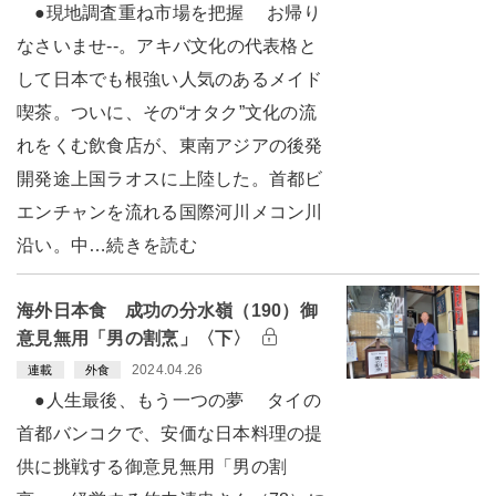
●現地調査重ね市場を把握 お帰り
なさいませ--。アキバ文化の代表格と
して日本でも根強い人気のあるメイド
喫茶。ついに、その“オタク”文化の流
れをくむ飲食店が、東南アジアの後発
開発途上国ラオスに上陸した。首都ビ
エンチャンを流れる国際河川メコン川
沿い。中…続きを読む
海外日本食 成功の分水嶺（190）御
意見無用「男の割烹」〈下〉
2024.04.26
連載
外食
●人生最後、もう一つの夢 タイの
首都バンコクで、安価な日本料理の提
供に挑戦する御意見無用「男の割