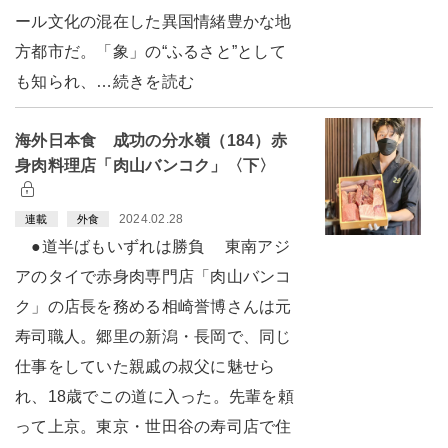
ール文化の混在した異国情緒豊かな地
方都市だ。「象」の“ふるさと”として
も知られ、…続きを読む
海外日本食 成功の分水嶺（184）赤
身肉料理店「肉山バンコク」〈下〉
2024.02.28
連載
外食
●道半ばもいずれは勝負 東南アジ
アのタイで赤身肉専門店「肉山バンコ
ク」の店長を務める相崎誉博さんは元
寿司職人。郷里の新潟・長岡で、同じ
仕事をしていた親戚の叔父に魅せら
れ、18歳でこの道に入った。先輩を頼
って上京。東京・世田谷の寿司店で住