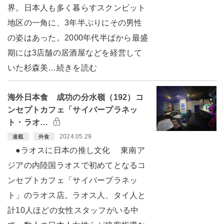
界。日本人も多く暮らすスクンビット
地区の一角に、3年半ぶりにその男性
の姿はあった。2000年代半ばから最盛
期には3店舗の居酒屋などを経営して
いた杉森美…続きを読む
海外日本食 成功の分水嶺（192）コ
ンセプトカフェ「サイバープラネッ
ト・ラオ…
2024.05.29
連載
外食
●ラオスに日本の推し文化 東南ア
ジアの内陸国ラオスで初めてとなるコ
ンセプトカフェ「サイバープラネッ
ト」のラオス店。ラオス人、タイ人と
計10人ほどの女性スタッフがいる中