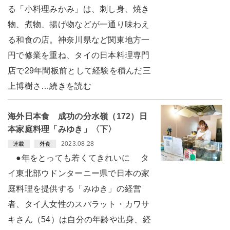
る「小料理みかみ」は、刺し身、焼き
物、煮物、揚げ物などが一通り味わえ
る和食の店。神奈川県など関東地方一
円で修業を重ね、タイの日本料理専門
店で29年間板前として経験を積んだ三
上博樹さ…続きを読む
海外日本食 成功の分水嶺（172）日
本家庭料理「みゆき」〈下〉
2023.08.28
連載
外食
●年をとっても若くてきれいに タ
イ東北部ウドンターニー県で日本の家
庭料理を提供する「みゆき」の経営
者、タイ人女性のスパラット・カワサ
キさん（54）は自分の年齢や出身、経