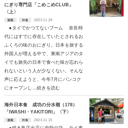
にぎり専門店「こめこめCLUB」
〈上〉
2023.11.29
連載
外食
●タイでかつてないブーム 奈良時
代にはすでに存在していたとされるお
ふくろの味のおにぎり。日本を旅する
外国人が増える中で、東南アジアのタ
イでも旅先の日本で食べた味が忘れら
れないという人が少なくない。そんな
声に応えようと、今年7月にバンコク
にオープンし…続きを読む
海外日本食 成功の分水嶺（178）
「IWASHI・YAKITORI」〈下〉
2023.11.15
連載
外食
●焼き鳥店出店に内助の功 タイ東