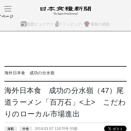
イページ
紙面ビューアー
クリッピング
最新の紙面
海外日本食 成功の分水嶺
海外日本食 成功の分水嶺（47）尾
道ラーメン「百万石」<上> こだわ
りのローカル市場進出
2018.03.07 11670号 03面
連載
外食