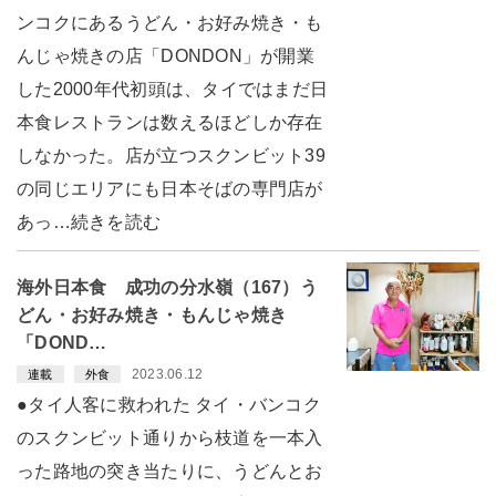
ンコクにあるうどん・お好み焼き・も
んじゃ焼きの店「DONDON」が開業
した2000年代初頭は、タイではまだ日
本食レストランは数えるほどしか存在
しなかった。店が立つスクンビット39
の同じエリアにも日本そばの専門店が
あっ…続きを読む
海外日本食 成功の分水嶺（167）う
どん・お好み焼き・もんじゃ焼き
「DOND…
2023.06.12
連載
外食
●タイ人客に救われた タイ・バンコク
のスクンビット通りから枝道を一本入
った路地の突き当たりに、うどんとお