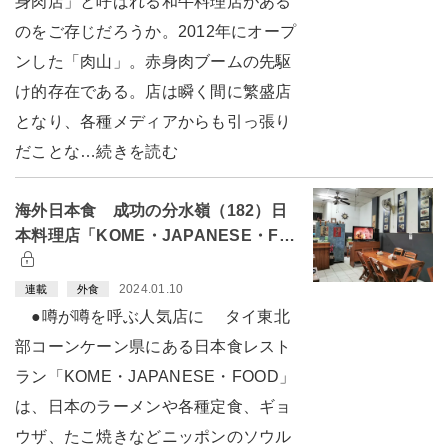
身肉店」と呼ばれる和牛料理店がある
のをご存じだろうか。2012年にオープ
ンした「肉山」。赤身肉ブームの先駆
け的存在である。店は瞬く間に繁盛店
となり、各種メディアからも引っ張り
だことな…続きを読む
海外日本食 成功の分水嶺（182）日
本料理店「KOME・JAPANESE・F…
2024.01.10
連載
外食
●噂が噂を呼ぶ人気店に タイ東北
部コーンケーン県にある日本食レスト
ラン「KOME・JAPANESE・FOOD」
は、日本のラーメンや各種定食、ギョ
ウザ、たこ焼きなどニッポンのソウル