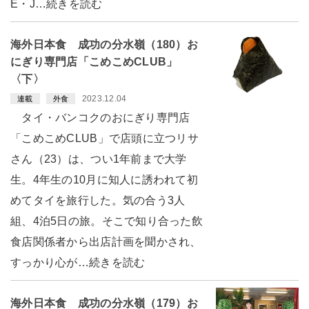
E・J…続きを読む
海外日本食 成功の分水嶺（180）お
にぎり専門店「こめこめCLUB」
〈下〉
2023.12.04
連載
外食
タイ・バンコクのおにぎり専門店
「こめこめCLUB」で店頭に立つリサ
さん（23）は、つい1年前まで大学
生。4年生の10月に知人に誘われて初
めてタイを旅行した。気の合う3人
組、4泊5日の旅。そこで知り合った飲
食店関係者から出店計画を聞かされ、
すっかり心が…続きを読む
海外日本食 成功の分水嶺（179）お