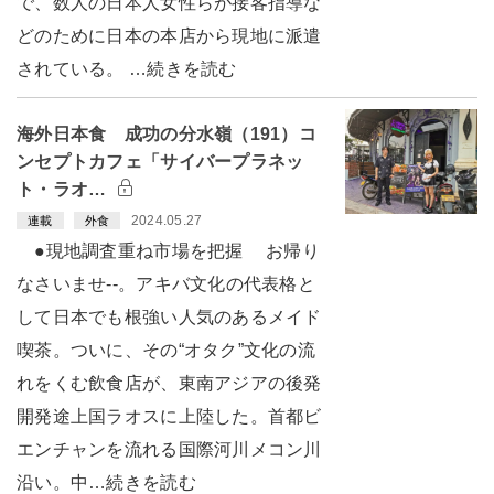
で、数人の日本人女性らが接客指導な
どのために日本の本店から現地に派遣
されている。 …続きを読む
海外日本食 成功の分水嶺（191）コ
ンセプトカフェ「サイバープラネッ
ト・ラオ…
2024.05.27
連載
外食
●現地調査重ね市場を把握 お帰り
なさいませ--。アキバ文化の代表格と
して日本でも根強い人気のあるメイド
喫茶。ついに、その“オタク”文化の流
れをくむ飲食店が、東南アジアの後発
開発途上国ラオスに上陸した。首都ビ
エンチャンを流れる国際河川メコン川
沿い。中…続きを読む