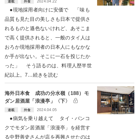
2024.04.22
連載
外食
●現地採用者向けに安価で 「味も
品質も見た目の美しさも日本で提供さ
れるものと遜色ないけれど、あそこま
で高く提供されると、一般のタイ人は
おろか現地採用者の日本人にもなかな
か手が出ない。そこに一石を投じたか
った」 そう語るのは、料理人歴半世
紀以上。7…続きを読む
海外日本食 成功の分水嶺（188）モ
ダン居酒屋「浪漫亭」〈下〉
2024.04.05
連載
外食
●病気を乗り越えて タイ・バンコ
クでモダン居酒屋「浪漫亭」を経営す
る中野善史さんが店を再興させたのは