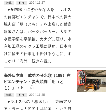
2024.11.27
連載
外食
●多国籍・にぎやかな店を ラオス
の首都ビエンチャンで、日本式の炭火
焼肉店「朋（とも）」を出店した射庭
盛敏さんは元バックパッカー。大学の
水産学部を卒業後、カナダに渡り、水
産加工品のイクラ工場に勤務。日本向
けに輸出の仕事を手掛けるうちに、す
っかり「海外…続きを読む
海外日本食 成功の分水嶺（199）在
ビエンチャン・炭火焼肉「朋（と
も）」〈上…
2024.11.25
連載
外食
●ラオスへの「恩返し」 東南アジ
ア・ラオス人民民主共和国。つい先日