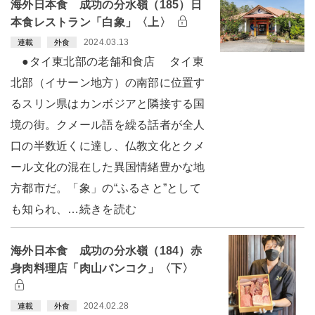
海外日本食 成功の分水嶺（185）日
本食レストラン「白象」〈上〉
2024.03.13
連載
外食
●タイ東北部の老舗和食店 タイ東
北部（イサーン地方）の南部に位置す
るスリン県はカンボジアと隣接する国
境の街。クメール語を繰る話者が全人
口の半数近くに達し、仏教文化とクメ
ール文化の混在した異国情緒豊かな地
方都市だ。「象」の“ふるさと”として
も知られ、…続きを読む
海外日本食 成功の分水嶺（184）赤
身肉料理店「肉山バンコク」〈下〉
2024.02.28
連載
外食