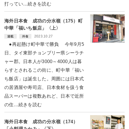
打ってい…続きを読む
海外日本食 成功の分水嶺（175）町
中華「福いち飯店」〈上〉
2023.10.27
連載
外食
●再起懸け町中華で勝負 今年9月5
日、タイ東部チョンブリー県シーラチ
ャー郡。日本人が3000～4000人は暮
らすとされるこの街に、町中華「福い
ち飯店」は誕生した。周囲には日本式
の居酒屋や寿司店、日本食材を扱う食
品スーパーは複数あれど、日本で近所
の住…続きを読む
海外日本食 成功の分水嶺（174）
「小料理みかみ」〈下〉