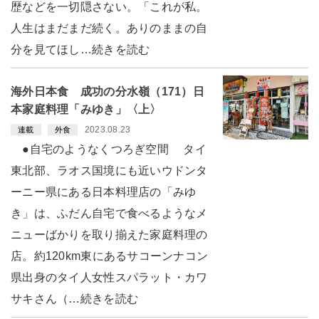
歴などを一切隠さない。「これが私。
人生はまだまだ続く。ありのままの自
分を見てほし…続きを読む
海外日本食 成功の分水嶺（171）日
本家庭料理「みゆき」〈上〉
2023.08.23
連載
外食
●自宅のようなくつろぎ空間 タイ
東北部、ラオス国境にも近いウドンタ
ーニー県にある日本料理店の「みゆ
き」は、ふだん自宅で食べるようなメ
ニューばかりを取り揃えた家庭料理の
店。約120km東にあるサコーンナコン
県出身のタイ人女性スパラット・カワ
サキさん（…続きを読む