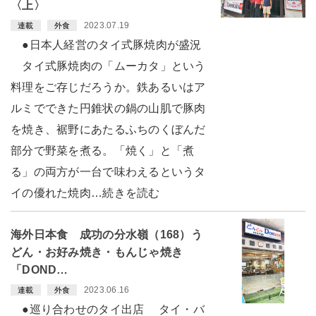
〈上〉
2023.07.19
連載
外食
●日本人経営のタイ式豚焼肉が盛況
タイ式豚焼肉の「ムーカタ」という
料理をご存じだろうか。鉄あるいはア
ルミでできた円錐状の鍋の山肌で豚肉
を焼き、裾野にあたるふちのくぼんだ
部分で野菜を煮る。「焼く」と「煮
る」の両方が一台で味わえるというタ
イの優れた焼肉…続きを読む
海外日本食 成功の分水嶺（168）う
どん・お好み焼き・もんじゃ焼き
「DOND…
2023.06.16
連載
外食
●巡り合わせのタイ出店 タイ・バ