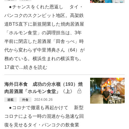
●チャンスをくれた恩返し タイ・
バンコクのスクンビット地区。高架鉄
道BTS直下に新規開業した焼肉居酒屋
「ホルモン食堂」の調理担当は、3年
半前に閉店した居酒屋「田舎っぺ」時
代から変わらず中里博典さん（64）が
務めている。横浜生まれの横浜育ち。
17歳で…続きを読む
海外日本食 成功の分水嶺（193）焼
肉居酒屋「ホルモン食堂」〈上〉
2024.06.26
連載
外食
●コロナで撤退も再起かけて 新型
コロナによる一時の混迷から急速な回
復を見せるタイ・バンコクの飲食業