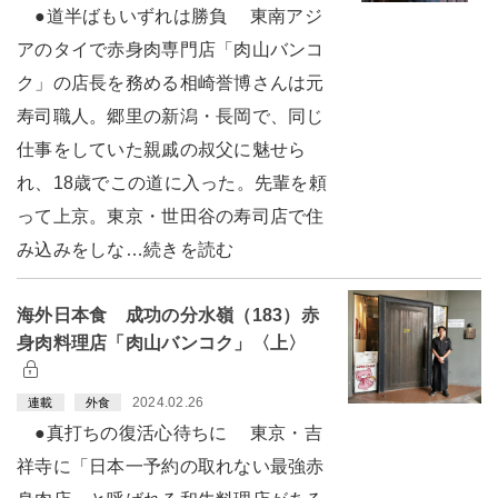
●道半ばもいずれは勝負 東南アジ
アのタイで赤身肉専門店「肉山バンコ
ク」の店長を務める相崎誉博さんは元
寿司職人。郷里の新潟・長岡で、同じ
仕事をしていた親戚の叔父に魅せら
れ、18歳でこの道に入った。先輩を頼
って上京。東京・世田谷の寿司店で住
み込みをしな…続きを読む
海外日本食 成功の分水嶺（183）赤
身肉料理店「肉山バンコク」〈上〉
2024.02.26
連載
外食
●真打ちの復活心待ちに 東京・吉
祥寺に「日本一予約の取れない最強赤