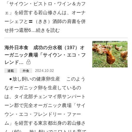
「サイウン・ビストロ・ワイン＆カフ
ェ」を経営する若山修さんは、オーナ
ーシェフと〓（きき）酒師の肩書を併
せ持つ還暦6…続きを読む
海外日本食 成功の分水嶺（197）オ
ーガニック農場「サイウン・エコ・フ
レンド…
2024.10.02
連載
外食
●放し飼いの健康卵生産 このよう
なオーガニック卵を生産しているの
は、タイ北部チェンマイ県サンパート
ーン郡で完全オーガニック農場「サイ
ウン・エコ・フレンドリー・ファー
ム」を経営する東京都出身の若山修さ
ん（60）。放し飼いでニワトリを育て