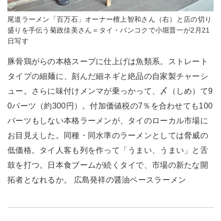
尾道ラーメン「百万石」オーナー檀上智和さん（右）と店の切り
盛りを手伝う菊政佳美さん＝タイ・バンコクで小堀晋一が2月21
日写す
豚骨鶏がらの本格スープに仕上げは魚類系。ストレート
タイプの細麺に、刻んだ細ネギと絶品の自家製チャーシ
ュー。さらに味付けメンマが乗っかって、〆（しめ）て9
0バーツ（約300円）。付加価値税の7％を合わせても100
バーツもしない本格ラーメンが、タイのローカル市場に
お目見えした。同種・同水準のラーメンとしては脅威の
低価格。タイ人客も列を作って「うまい、うまい」と舌
鼓を打つ。日本食ブームが続くタイで、市場の新たな開
拓者となれるか。 広島発祥の醤油ベースラーメン