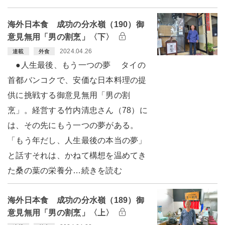
海外日本食 成功の分水嶺（190）御
意見無用「男の割烹」〈下〉
2024.04.26
連載
外食
●人生最後、もう一つの夢 タイの
首都バンコクで、安価な日本料理の提
供に挑戦する御意見無用「男の割
烹」。経営する竹内清忠さん（78）に
は、その先にもう一つの夢がある。
「もう年だし、人生最後の本当の夢」
と話すそれは、かねて構想を温めてき
た桑の葉の栄養分…続きを読む
海外日本食 成功の分水嶺（189）御
意見無用「男の割烹」〈上〉