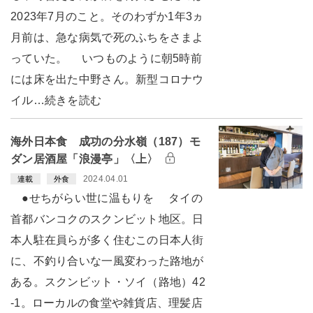
2023年7月のこと。そのわずか1年3ヵ
月前は、急な病気で死のふちをさまよ
っていた。 いつものように朝5時前
には床を出た中野さん。新型コロナウ
イル…続きを読む
海外日本食 成功の分水嶺（187）モ
ダン居酒屋「浪漫亭」〈上〉
2024.04.01
連載
外食
●せちがらい世に温もりを タイの
首都バンコクのスクンビット地区。日
本人駐在員らが多く住むこの日本人街
に、不釣り合いな一風変わった路地が
ある。スクンビット・ソイ（路地）42
-1。ローカルの食堂や雑貨店、理髪店