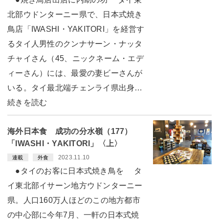
北部ウドンターニー県で、日本式焼き
鳥店「IWASHI・YAKITORI」を経営す
るタイ人男性のクンナサーン・ナッタ
チャイさん（45、ニックネーム・エデ
ィーさん）には、最愛の妻ビーさんが
いる。タイ最北端チェンライ県出身…
続きを読む
海外日本食 成功の分水嶺（177）
「IWASHI・YAKITORI」〈上〉
2023.11.10
連載
外食
●タイのお客に日本式焼き鳥を タ
イ東北部イサーン地方ウドンターニー
県。人口160万人ほどのこの地方都市
の中心部に今年7月、一軒の日本式焼