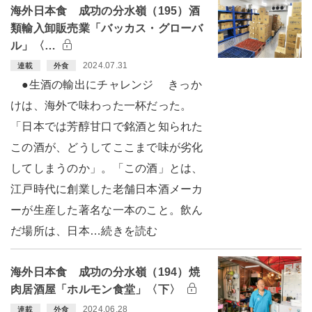
海外日本食 成功の分水嶺（195）酒
類輸入卸販売業「バッカス・グローバ
ル」〈…
2024.07.31
連載
外食
●生酒の輸出にチャレンジ きっか
けは、海外で味わった一杯だった。
「日本では芳醇甘口で銘酒と知られた
この酒が、どうしてここまで味が劣化
してしまうのか」。「この酒」とは、
江戸時代に創業した老舗日本酒メーカ
ーが生産した著名な一本のこと。飲ん
だ場所は、日本…続きを読む
海外日本食 成功の分水嶺（194）焼
肉居酒屋「ホルモン食堂」〈下〉
2024.06.28
連載
外食