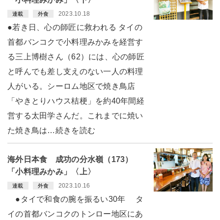
2023.10.18
連載
外食
●若き日、心の師匠に救われる タイの
首都バンコクで小料理みかみを経営す
る三上博樹さん（62）には、心の師匠
と呼んでも差し支えのない一人の料理
人がいる。シーロム地区で焼き鳥店
「やきとりハウス桔梗」を約40年間経
営する太田学さんだ。これまでに焼い
た焼き鳥は…続きを読む
海外日本食 成功の分水嶺（173）
「小料理みかみ」〈上〉
2023.10.16
連載
外食
●タイで和食の腕を振るい30年 タ
イの首都バンコクのトンロー地区にあ