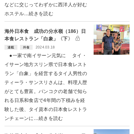
などに交じってわずかに西洋人が好む
ホステル…続きを読む
海外日本食 成功の分水嶺（186）日
本食レストラン「白象」〈下〉
2024.03.18
連載
外食
●一家で南イサーン元気に タイ・
イサーン地方スリン県で日本食レスト
ラン「白象」を経営するタイ人男性の
ティーラ・サンスリさんは、料理人歴
がとても豊富。バンコクの老舗で知ら
れる日系和食店で4年間の下積みを経
験した後、タイ資本の日本食レストラ
ンチェーンに…続きを読む