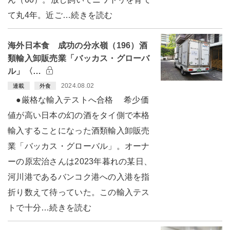
て丸4年。近ご…続きを読む
海外日本食 成功の分水嶺（196）酒
類輸入卸販売業「バッカス・グローバ
ル」〈…
2024.08.02
連載
外食
●厳格な輸入テストへ合格 希少価
値が高い日本の幻の酒をタイ側で本格
輸入することになった酒類輸入卸販売
業「バッカス・グローバル」。オーナ
ーの原宏治さんは2023年暮れの某日、
河川港であるバンコク港への入港を指
折り数えて待っていた。この輸入テス
トで十分…続きを読む