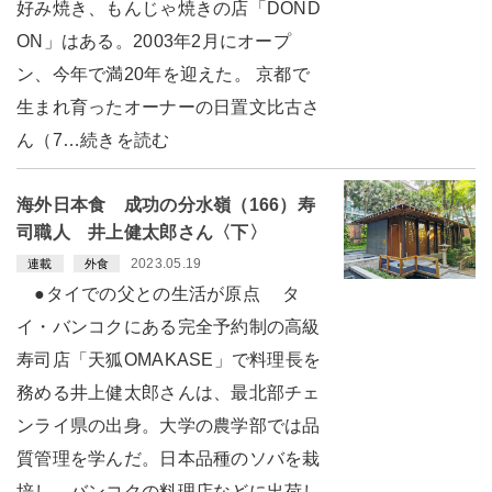
好み焼き、もんじゃ焼きの店「DOND
ON」はある。2003年2月にオープ
ン、今年で満20年を迎えた。 京都で
生まれ育ったオーナーの日置文比古さ
ん（7…続きを読む
海外日本食 成功の分水嶺（166）寿
司職人 井上健太郎さん〈下〉
2023.05.19
連載
外食
●タイでの父との生活が原点 タ
イ・バンコクにある完全予約制の高級
寿司店「天狐OMAKASE」で料理長を
務める井上健太郎さんは、最北部チェ
ンライ県の出身。大学の農学部では品
質管理を学んだ。日本品種のソバを栽
培し、バンコクの料理店などに出荷し