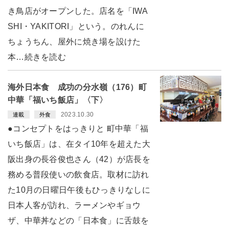
き鳥店がオープンした。店名を「IWA
SHI・YAKITORI」という。のれんに
ちょうちん、屋外に焼き場を設けた
本…続きを読む
海外日本食 成功の分水嶺（176）町
中華「福いち飯店」〈下〉
2023.10.30
連載
外食
●コンセプトをはっきりと 町中華「福
いち飯店」は、在タイ10年を超えた大
阪出身の長谷俊也さん（42）が店長を
務める普段使いの飲食店。取材に訪れ
た10月の日曜日午後もひっきりなしに
日本人客が訪れ、ラーメンやギョウ
ザ、中華丼などの「日本食」に舌鼓を