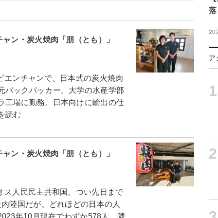
落
20
チャン・炭火焼肉「朋（とも）」
ア
ビエンチャンで、日本式の炭火焼肉
1
元バックパッカー。大学の水産学部
ラ工場に勤務。日本向けに輸出の仕
を読む
2
チャン・炭火焼肉「朋（とも）」
オス人民民主共和国。つい先日まで
た内陸国だが、どれほどの日本の人
3
23年10月現在でわずか578人。隣