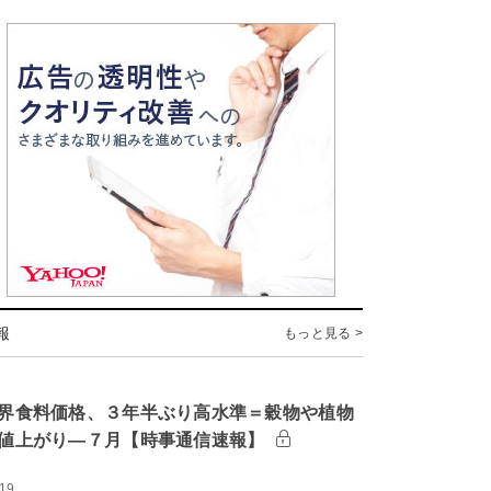
報
もっと見る >
界食料価格、３年半ぶり高水準＝穀物や植物
値上がり―７月【時事通信速報】
:19