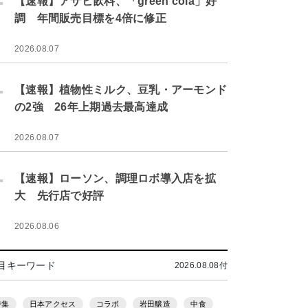
【速報】アサヒ飲料、「green cola」好
調 年間販売目標を4倍に修正
2026.08.07
.
【速報】植物性ミルク、豆乳・アーモンド
の2強 26年上期過去最高達成
2026.08.07
.
【速報】ローソン、調理ロボ導入店を拡
大 先行店で好評
2026.08.06
目キーワード
2026.08.08付
特集
日本アクセス
コラボ
岩田醸造
中食