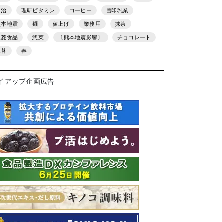
明治
理研ビタミン
コーヒー
雪印乳業
熊本地震
麺
値上げ
業務用
抹茶
三菱食品
惣菜
〔熊本地震影響〕
チョコレート
海苔
春
イアップ企画広告