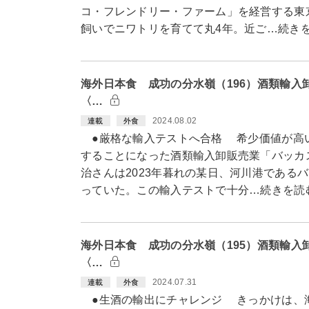
コ・フレンドリー・ファーム」を経営する東
飼いでニワトリを育てて丸4年。近ご…続き
海外日本食 成功の分水嶺（196）酒類輸入
〈…
2024.08.02
連載
外食
●厳格な輸入テストへ合格 希少価値が高
することになった酒類輸入卸販売業「バッカ
治さんは2023年暮れの某日、河川港である
っていた。この輸入テストで十分…続きを読
海外日本食 成功の分水嶺（195）酒類輸入
〈…
2024.07.31
連載
外食
●生酒の輸出にチャレンジ きっかけは、