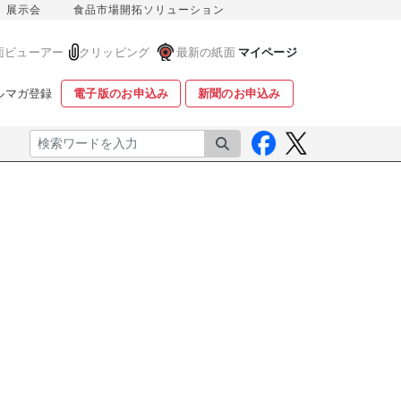
展示会
食品市場開拓ソリューション
面ビューアー
クリッピング
最新の紙面
マイページ
ルマガ登録
電子版のお申込み
新聞のお申込み
検索