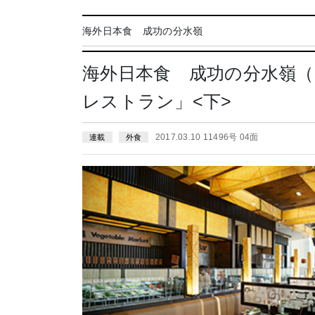
海外日本食 成功の分水嶺
海外日本食 成功の分水嶺（
レストラン」<下>
2017.03.10 11496号 04面
連載
外食