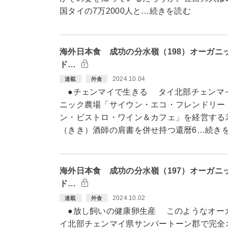
国タイの7万2000人と…続きを読む
海外日本食 成功の分水嶺（198）オーガニ
ド…
2024.10.04
連載
外食
●チェンマイで生きる タイ北部チェンマ
ニック農場「サイウン・エコ・フレンドリー
ン・ビストロ・ワイン＆カフェ」を経営する
（きき）酒師の肩書を併せ持つ還暦6…続き
海外日本食 成功の分水嶺（197）オーガニ
ド…
2024.10.02
連載
外食
●放し飼いの健康卵生産 このようなオー
イ北部チェンマイ県サンパートーン郡で完全