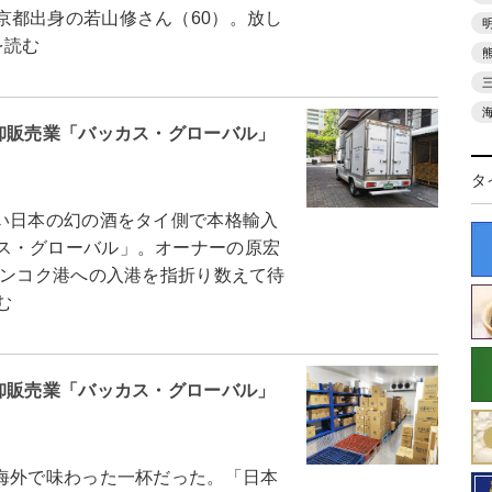
京都出身の若山修さん（60）。放し
を読む
卸販売業「バッカス・グローバル」
タ
い日本の幻の酒をタイ側で本格輸入
ス・グローバル」。オーナーの原宏
バンコク港への入港を指折り数えて待
む
卸販売業「バッカス・グローバル」
海外で味わった一杯だった。「日本