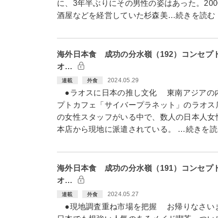
に、3年半ぶりにその男性の姿はあった。20
酒屋などを経営していた杉森美…続きを読む
海外日本食 成功の分水嶺（192）コンセプ
オ…
2024.05.29
連載
外食
●ラオスに日本の推し文化 東南アジアの
プトカフェ「サイバープラネット」のラオス
の女性スタッフがいる中で、数人の日本人女
本店から現地に派遣されている。 …続きを読
海外日本食 成功の分水嶺（191）コンセプ
オ…
2024.05.27
連載
外食
●現地調査重ね市場を把握 お帰りなさいま