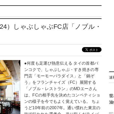
24）しゃぶしゃぶFC店「ノブル・
●何度も足運び熱意伝える タイの首都バ
ンコクで、しゃぶしゃぶ・すき焼きの専
門店「モーモーパラダイス」と「鍋ぞ
速
う」をフランチャイズ（FC）展開する
「ノブル・レストラン」のMDエーさん
は、FCの相手先を決めたコンペティショ
世
ンの様子を今でもよく覚えている。 ちょ
油
うど10年前の2007年。通い慣れた東京の
07