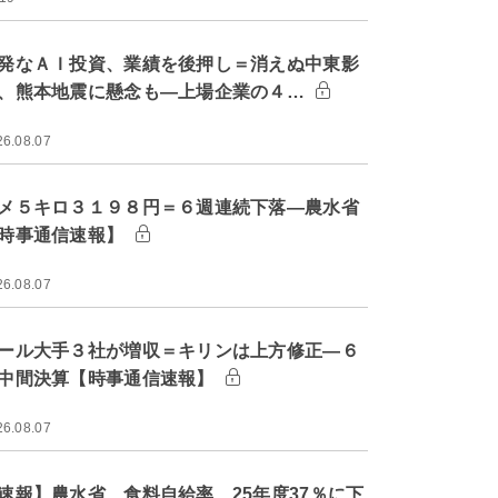
発なＡＩ投資、業績を後押し＝消えぬ中東影
、熊本地震に懸念も―上場企業の４…
26.08.07
メ５キロ３１９８円＝６週連続下落―農水省
時事通信速報】
26.08.07
ール大手３社が増収＝キリンは上方修正―６
中間決算【時事通信速報】
26.08.07
速報】農水省、食料自給率 25年度37％に下