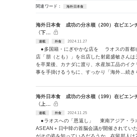
関連ワード：
海外日本食
海外日本食 成功の分水嶺（200）在ビエン
〈下…
2024.11.27
連載
外食
●多国籍・にぎやかな店を ラオスの首都
店「朋（とも）」を出店した射庭盛敏さんは
を卒業後、カナダに渡り、水産加工品のイク
事を手掛けるうちに、すっかり「海外…続き
海外日本食 成功の分水嶺（199）在ビエン
〈上…
2024.11.25
連載
外食
●ラオスへの「恩返し」 東南アジア・ラ
ASEAN＋日中韓の首脳会議が開催されてい
がその姿を知っているだろうか。在留邦人は20