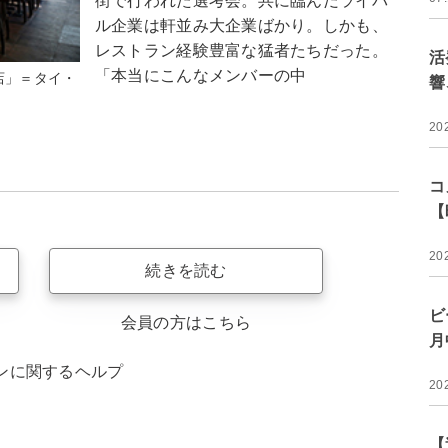
街で行われた選考会。共に臨んだライバ
ル企業は軒並み大企業ばかり。しかも、
レストラン経験豊富な猛者たちだった。
活
「本当にこんなメンバーの中
店」＝タイ・
響
20
コ
【
20
続きを読む
ビ
会員の方はこちら
月
ンに関するヘルプ
20
【