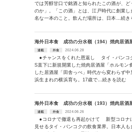
では芳醇甘口で銘酒と知られたこの酒が、ど
のか」。「この酒」とは、江戸時代に創業し
名な一本のこと。飲んだ場所は、日本…続き
海外日本食 成功の分水嶺（194）焼肉居
2024.06.28
連載
外食
●チャンスをくれた恩返し タイ・バンコク
S直下に新規開業した焼肉居酒屋「ホルモン
した居酒屋「田舎っぺ」時代から変わらず中
浜生まれの横浜育ち。17歳で…続きを読む
海外日本食 成功の分水嶺（193）焼肉居
2024.06.26
連載
外食
●コロナで撤退も再起かけて 新型コロナ
見せるタイ・バンコクの飲食業界。日本人も