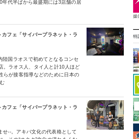
00年代半ばから最盛期には3店舗の居
媒
トカフェ「サイバープラネット・ラ
特
内陸国ラオスで初めてとなるコンセ
店。ラオス人、タイ人と計10人ほど
性らが接客指導などのために日本の
む
トカフェ「サイバープラネット・ラ
せ--。アキバ文化の代表格として