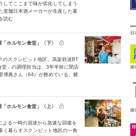
うしてここまで味が劣化してしまう
た老舗日本酒メーカーが生産した著
を読む
日
酒屋「ホルモン食堂」〈下〉
のスクンビット地区。高架鉄道BT
食堂」の調理担当は、3年半前に閉店
媒
里博典さん（64）が務めている。横
酒屋「ホルモン食堂」〈上〉
媒
による一時の混迷から急速な回復を
多く暮らすスクンビット地区の一角