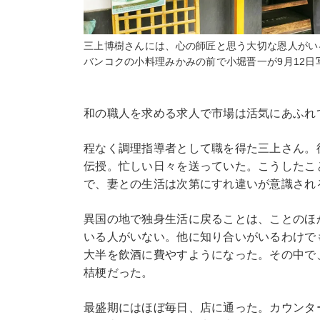
三上博樹さんには、心の師匠と思う大切な恩人がい
バンコクの小料理みかみの前で小堀晋一が9月12日
和の職人を求める求人で市場は活気にあふれ
程なく調理指導者として職を得た三上さん。
伝授。忙しい日々を送っていた。こうしたこ
で、妻との生活は次第にすれ違いが意識され
異国の地で独身生活に戻ることは、ことのほ
いる人がいない。他に知り合いがいるわけで
大半を飲酒に費やすようになった。その中で
桔梗だった。
最盛期にはほぼ毎日、店に通った。カウンタ