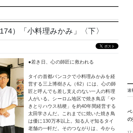
174）「小料理みかみ」〈下〉
●若き日、心の師匠に救われる
タイの首都バンコクで小料理みかみを経
営する三上博樹さん（62）には、心の師
速
匠と呼んでも差し支えのない一人の料理
人がいる。シーロム地区で焼き鳥店「や
きとりハウス桔梗」を約40年間経営する
ベ
太田学さんだ。これまでに焼いた焼き鳥
の
は優に130万本以上。知る人ぞ知るタイ
老舗の一軒だ。そのつながりは、今から
17