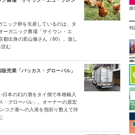
ック農場「サイウン・エコ・フレン
媒
ガニック卵を生産しているのは、タ
特
オーガニック農場「サイウン・エ
京都出身の若山修さん（60）。放し
を読む
卸販売業「バッカス・グローバル」
い日本の幻の酒をタイ側で本格輸入
ス・グローバル」。オーナーの原宏
バンコク港への入港を指折り数えて待
む