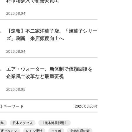
料市場参入で新需要創出
2026.08.04
.
【速報】不二家洋菓子店、「焼菓子シリー
ズ」刷新 来店頻度向上へ
2026.08.04
.
エア・ウォーター、新体制で信頼回復を
企業風土改革など最重要視
2026.08.05
目キーワード
2026.08.06付
特集
日本アクセス
〔熊本地震影響〕
理研ビタミン
レモン果汁
コラボ
中華料理の素