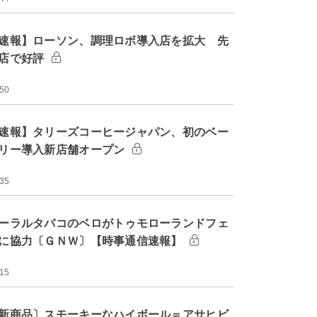
速報】ローソン、調理ロボ導入店を拡大 先
店で好評
:50
速報】タリーズコーヒージャパン、初のベー
リー導入新店舗オープン
:35
ーラルタバコのベロがトゥモローランドフェ
に協力〔ＧＮＷ〕【時事通信速報】
:15
新商品〕スモーキーなハイボール＝アサヒビ