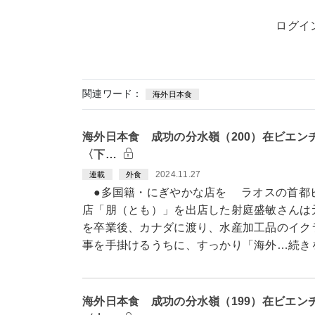
ログイ
関連ワード：
海外日本食
海外日本食 成功の分水嶺（200）在ビエン
〈下…
2024.11.27
連載
外食
●多国籍・にぎやかな店を ラオスの首都
店「朋（とも）」を出店した射庭盛敏さんは
を卒業後、カナダに渡り、水産加工品のイク
事を手掛けるうちに、すっかり「海外…続き
海外日本食 成功の分水嶺（199）在ビエン