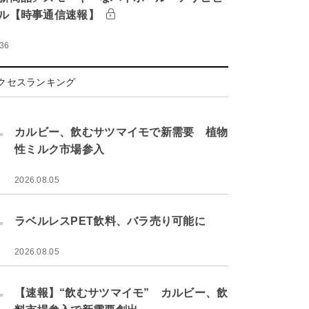
ル【時事通信速報】
:36
クセスランキング
.
カルビー、飲むサツマイモで新需要 植物
性ミルク市場参入
2026.08.05
.
ラベルレスPET飲料、バラ売り可能に
2026.08.05
.
【速報】“飲むサツマイモ” カルビー、飲