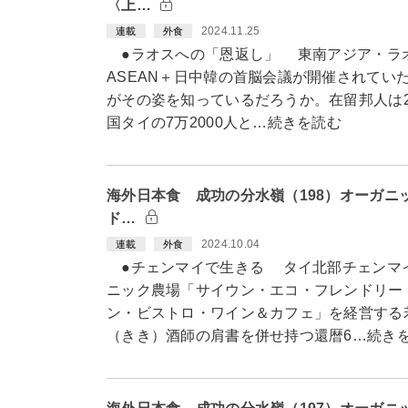
〈上…
2024.11.25
連載
外食
●ラオスへの「恩返し」 東南アジア・ラ
ASEAN＋日中韓の首脳会議が開催されてい
がその姿を知っているだろうか。在留邦人は20
国タイの7万2000人と…続きを読む
海外日本食 成功の分水嶺（198）オーガニ
ド…
2024.10.04
連載
外食
●チェンマイで生きる タイ北部チェンマ
ニック農場「サイウン・エコ・フレンドリー
ン・ビストロ・ワイン＆カフェ」を経営する
（きき）酒師の肩書を併せ持つ還暦6…続き