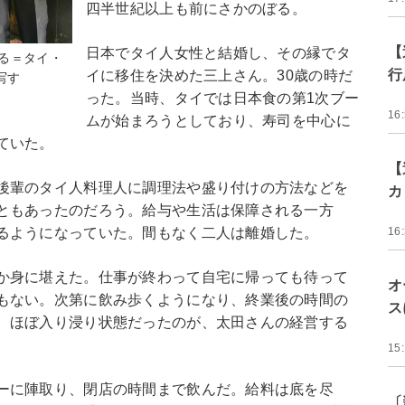
四半世紀以上も前にさかのぼる。
【
日本でタイ人女性と結婚し、その縁でタ
る＝タイ・
行
イに移住を決めた三上さん。30歳の時だ
写す
った。当時、タイでは日本食の第1次ブー
16
ムが始まろうとしており、寿司を中心に
ていた。
【
後輩のタイ人料理人に調理法や盛り付けの方法などを
カ
ともあったのだろう。給与や生活は保障される一方
るようになっていた。間もなく二人は離婚した。
16
か身に堪えた。仕事が終わって自宅に帰っても待って
オ
もない。次第に飲み歩くようになり、終業後の時間の
ス
、ほぼ入り浸り状態だったのが、太田さんの経営する
15
ーに陣取り、閉店の時間まで飲んだ。給料は底を尽
〔