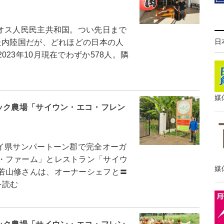
オス人民民主共和国。つい先日まで
日
た内陸国だが、どれほどの日本の人
23年10月現在でわずか578人。隣
媒
ック農場「サイウン・エコ・フレン
イ県サンパートーン郡で完全オーガ
・ファーム」とレストラン「サイウ
媒
若山修さんは、オーナーシェフと〓
を読む