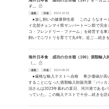
海外日本食 成功の分水嶺（197）オーガニ
ド…
2024.10.02
連載
外食
●放し飼いの健康卵生産 このようなオー
イ北部チェンマイ県サンパートーン郡で完全
コ・フレンドリー・ファーム」を経営する東
飼いでニワトリを育てて丸4年。近ご…続き
海外日本食 成功の分水嶺（196）酒類輸入
〈…
2024.08.02
連載
外食
●厳格な輸入テストへ合格 希少価値が高
することになった酒類輸入卸販売業「バッカ
治さんは2023年暮れの某日、河川港である
っていた。この輸入テストで十分…続きを読