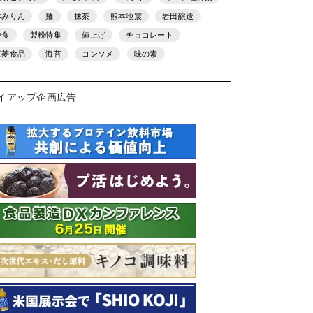
本みりん
麺
抹茶
熊本地震
岩田醸造
中食
製粉特集
値上げ
チョコレート
三菱食品
海苔
コンソメ
味の素
イアップ企画広告