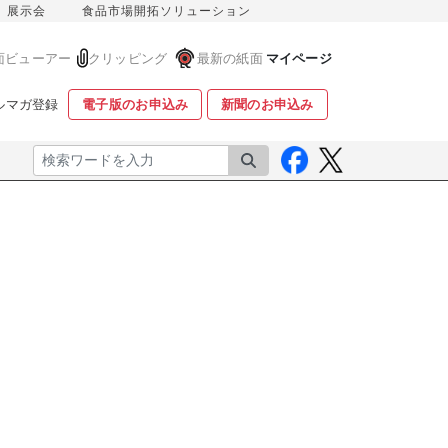
展示会
食品市場開拓ソリューション
面ビューアー
クリッピング
最新の紙面
マイページ
ルマガ登録
電子版のお申込み
新聞のお申込み
検索