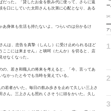
ばだった。「貸したお金を飲み代に使って、さらに返
ー
談を口にしていた太田さんも次第に心配となり、ある
14
ゃあ身体も生活も持たないよ。つらいのは分かるけ
ア
1
上さんは、忠告を真摯（しんし）に受け止められるほど
うここには来ません」と啖呵（たんか）を切ると、店
見せなくなった。
のの、若き和職人の将来を考えると、「今、言ってあ
いなかったと今でも当時を覚えている。
2
人の若者がいた。毎日の飲み歩きを止めて久しい三上さ
田さん。三上さんも照れくさそうに頭をかいた。久し
3