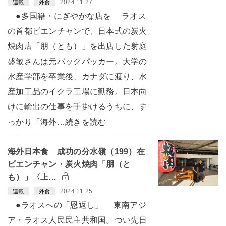
2024.11.27
連載
外食
●多国籍・にぎやかな店を ラオス
の首都ビエンチャンで、日本式の炭火
焼肉店「朋（とも）」を出店した射庭
盛敏さんは元バックパッカー。大学の
水産学部を卒業後、カナダに渡り、水
産加工品のイクラ工場に勤務。日本向
けに輸出の仕事を手掛けるうちに、す
っかり「海外…続きを読む
海外日本食 成功の分水嶺（199）在
ビエンチャン・炭火焼肉「朋（と
も）」〈上…
2024.11.25
連載
外食
●ラオスへの「恩返し」 東南アジ
ア・ラオス人民民主共和国。つい先日