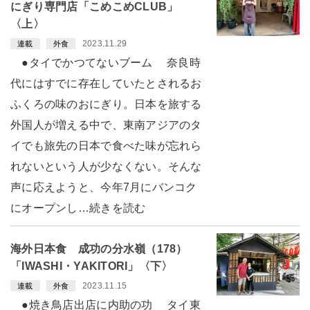
にぎり専門店「こめこめCLUB」
〈上〉
2023.11.29
連載
外食
●タイでかつてないブーム 奈良時
代にはすでに存在していたとされるお
ふくろの味のおにぎり。日本を旅する
外国人が増える中で、東南アジアのタ
イでも旅先の日本で食べた味が忘れら
れないという人が少なくない。そんな
声に応えようと、今年7月にバンコク
にオープンし…続きを読む
海外日本食 成功の分水嶺（178）
「IWASHI・YAKITORI」〈下〉
2023.11.15
連載
外食
●焼き鳥店出店に内助の功 タイ東