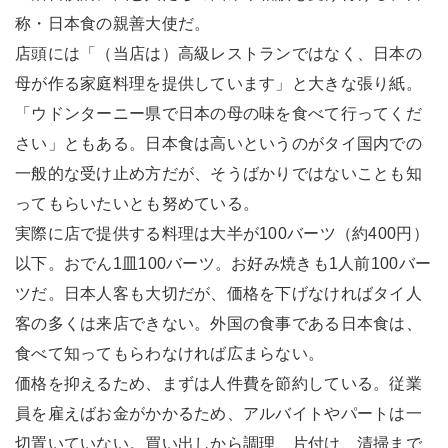
称・日本食の親善大使だ。
店頭には「（当店は）高級レストランではなく、日本の
母が作る家庭料理を提供しています」と大きな張り紙。
「ウドンターニー県で日本の母の味を食べて行ってくだ
さい」ともある。日本食は高いというのがタイ国内での
一般的な受け止め方だが、そうばかりではないことも知
ってもらいたいとも努めている。
実際に店で提供する料理は大半が100バーツ（約400円）
以下。おでん1皿100バーツ。お好み焼きも1人前100バー
ツだ。日本人客も大切だが、価格を下げなければタイ人
客の多くは来店できない。外国の食事である日本食は、
食べて知ってもらわなければ広まらない。
価格を抑えるため、まずは人件費を節約している。従業
員を雇えばお金がかかるため、アルバイトやパートは一
切置いていない。買い出しから調理、片付け、清掃まで