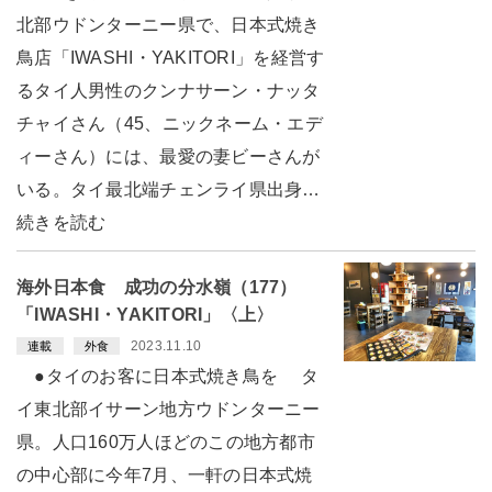
北部ウドンターニー県で、日本式焼き
鳥店「IWASHI・YAKITORI」を経営す
るタイ人男性のクンナサーン・ナッタ
チャイさん（45、ニックネーム・エデ
ィーさん）には、最愛の妻ビーさんが
いる。タイ最北端チェンライ県出身…
続きを読む
海外日本食 成功の分水嶺（177）
「IWASHI・YAKITORI」〈上〉
2023.11.10
連載
外食
●タイのお客に日本式焼き鳥を タ
イ東北部イサーン地方ウドンターニー
県。人口160万人ほどのこの地方都市
の中心部に今年7月、一軒の日本式焼