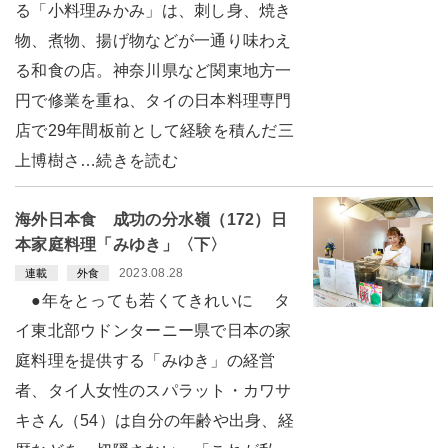
る「小料理みかみ」は、刺し身、焼き
物、煮物、揚げ物などが一通り味わえ
る和食の店。神奈川県など関東地方一
円で修業を重ね、タイの日本料理専門
店で29年間板前として経験を積んだ三
上博樹さ…続きを読む
海外日本食 成功の分水嶺（172）日
本家庭料理「みゆき」〈下〉
2023.08.28
連載
外食
●年をとっても若くてきれいに タ
イ東北部ウドンターニー県で日本の家
庭料理を提供する「みゆき」の経営
者、タイ人女性のスパラット・カワサ
キさん（54）は自分の年齢や出身、経