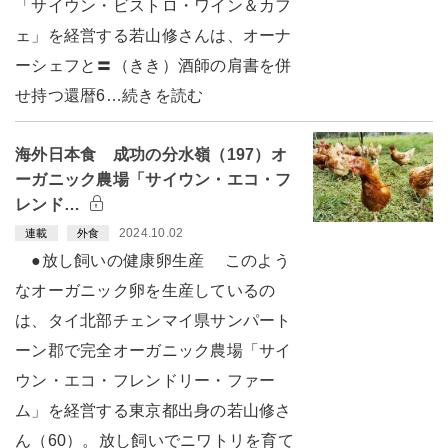
「サイウン・ビストロ・ワイン＆カフ
ェ」を経営する若山修さんは、オーナ
ーシェフと〓（きき）酒師の肩書を併
せ持つ還暦6…続きを読む
海外日本食 成功の分水嶺（197）オ
ーガニック農場「サイウン・エコ・フ
レンド…
2024.10.02
連載
外食
●放し飼いの健康卵生産 このよう
なオーガニック卵を生産しているの
は、タイ北部チェンマイ県サンパート
ーン郡で完全オーガニック農場「サイ
ウン・エコ・フレンドリー・ファー
ム」を経営する東京都出身の若山修さ
ん（60）。放し飼いでニワトリを育て