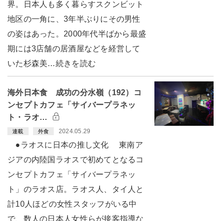
界。日本人も多く暮らすスクンビット
地区の一角に、3年半ぶりにその男性
の姿はあった。2000年代半ばから最盛
期には3店舗の居酒屋などを経営して
いた杉森美…続きを読む
海外日本食 成功の分水嶺（192）コ
ンセプトカフェ「サイバープラネッ
ト・ラオ…
2024.05.29
連載
外食
●ラオスに日本の推し文化 東南ア
ジアの内陸国ラオスで初めてとなるコ
ンセプトカフェ「サイバープラネッ
ト」のラオス店。ラオス人、タイ人と
計10人ほどの女性スタッフがいる中
で、数人の日本人女性らが接客指導な