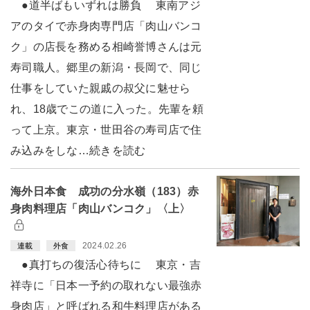
●道半ばもいずれは勝負 東南アジ
アのタイで赤身肉専門店「肉山バンコ
ク」の店長を務める相崎誉博さんは元
寿司職人。郷里の新潟・長岡で、同じ
仕事をしていた親戚の叔父に魅せら
れ、18歳でこの道に入った。先輩を頼
って上京。東京・世田谷の寿司店で住
み込みをしな…続きを読む
海外日本食 成功の分水嶺（183）赤
身肉料理店「肉山バンコク」〈上〉
2024.02.26
連載
外食
●真打ちの復活心待ちに 東京・吉
祥寺に「日本一予約の取れない最強赤
身肉店」と呼ばれる和牛料理店がある