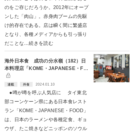
のをご存じだろうか。2012年にオープ
ンした「肉山」。赤身肉ブームの先駆
け的存在である。店は瞬く間に繁盛店
となり、各種メディアからも引っ張り
だことな…続きを読む
海外日本食 成功の分水嶺（182）日
本料理店「KOME・JAPANESE・F…
2024.01.10
連載
外食
●噂が噂を呼ぶ人気店に タイ東北
部コーンケーン県にある日本食レスト
ラン「KOME・JAPANESE・FOOD」
は、日本のラーメンや各種定食、ギョ
ウザ、たこ焼きなどニッポンのソウル