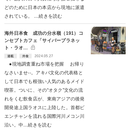
どのために日本の本店から現地に派遣
されている。 …続きを読む
海外日本食 成功の分水嶺（191）コ
ンセプトカフェ「サイバープラネッ
ト・ラオ…
2024.05.27
連載
外食
●現地調査重ね市場を把握 お帰り
なさいませ--。アキバ文化の代表格と
して日本でも根強い人気のあるメイド
喫茶。ついに、その“オタク”文化の流
れをくむ飲食店が、東南アジアの後発
開発途上国ラオスに上陸した。首都ビ
エンチャンを流れる国際河川メコン川
沿い。中…続きを読む