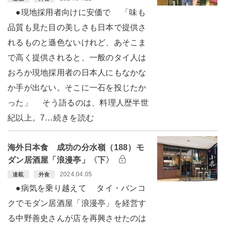
●現地採用者向けに安価で 「味も
品質も見た目の美しさも日本で提供さ
れるものと遜色ないけれど、あそこま
で高く提供されると、一般のタイ人は
おろか現地採用者の日本人にもなかな
か手が出ない。そこに一石を投じたか
った」 そう語るのは、料理人歴半世
紀以上。7…続きを読む
海外日本食 成功の分水嶺（188）モ
ダン居酒屋「浪漫亭」〈下〉
2024.04.05
連載
外食
●病気を乗り越えて タイ・バンコ
クでモダン居酒屋「浪漫亭」を経営す
る中野善史さんが店を再興させたのは