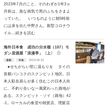
2023年7月のこと。そのわずか1年3ヵ
月前は、急な病気で死のふちをさまよ
っていた。 いつものように朝5時前
には床を出た中野さん。新型コロナウ
イル…続きを読む
海外日本食 成功の分水嶺（187）モ
ダン居酒屋「浪漫亭」〈上〉
2024.04.01
連載
外食
●せちがらい世に温もりを タイの
首都バンコクのスクンビット地区。日
本人駐在員らが多く住むこの日本人街
に、不釣り合いな一風変わった路地が
ある。スクンビット・ソイ（路地）42
-1。ローカルの食堂や雑貨店、理髪店