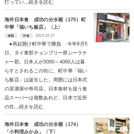
打ってい…続きを読む
海外日本食 成功の分水嶺（175）町
中華「福いち飯店」〈上〉
2023.10.27
連載
外食
●再起懸け町中華で勝負 今年9月5
日、タイ東部チョンブリー県シーラチ
ャー郡。日本人が3000～4000人は暮
らすとされるこの街に、町中華「福い
ち飯店」は誕生した。周囲には日本式
の居酒屋や寿司店、日本食材を扱う食
品スーパーは複数あれど、日本で近所
の住…続きを読む
海外日本食 成功の分水嶺（174）
「小料理みかみ」〈下〉