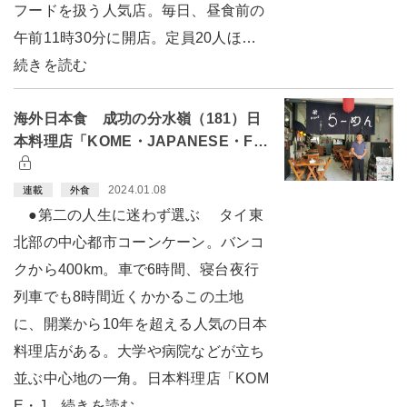
フードを扱う人気店。毎日、昼食前の
午前11時30分に開店。定員20人ほ…
続きを読む
海外日本食 成功の分水嶺（181）日
本料理店「KOME・JAPANESE・F…
2024.01.08
連載
外食
●第二の人生に迷わず選ぶ タイ東
北部の中心都市コーンケーン。バンコ
クから400km。車で6時間、寝台夜行
列車でも8時間近くかかるこの土地
に、開業から10年を超える人気の日本
料理店がある。大学や病院などが立ち
並ぶ中心地の一角。日本料理店「KOM
E・J…続きを読む