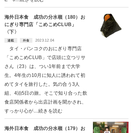
海外日本食 成功の分水嶺（180）お
にぎり専門店「こめこめCLUB」
〈下〉
2023.12.04
連載
外食
タイ・バンコクのおにぎり専門店
「こめこめCLUB」で店頭に立つリサ
さん（23）は、つい1年前まで大学
生。4年生の10月に知人に誘われて初
めてタイを旅行した。気の合う3人
組、4泊5日の旅。そこで知り合った飲
食店関係者から出店計画を聞かされ、
すっかり心が…続きを読む
海外日本食 成功の分水嶺（179）お