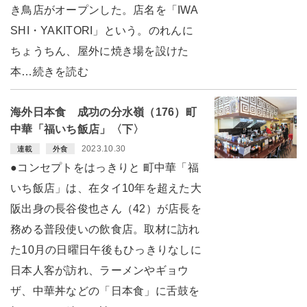
き鳥店がオープンした。店名を「IWA
SHI・YAKITORI」という。のれんに
ちょうちん、屋外に焼き場を設けた
本…続きを読む
海外日本食 成功の分水嶺（176）町
中華「福いち飯店」〈下〉
2023.10.30
連載
外食
●コンセプトをはっきりと 町中華「福
いち飯店」は、在タイ10年を超えた大
阪出身の長谷俊也さん（42）が店長を
務める普段使いの飲食店。取材に訪れ
た10月の日曜日午後もひっきりなしに
日本人客が訪れ、ラーメンやギョウ
ザ、中華丼などの「日本食」に舌鼓を