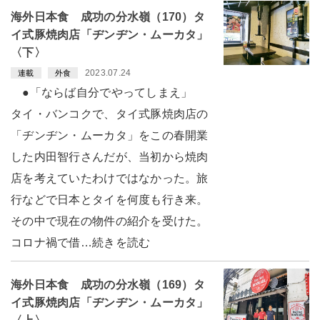
海外日本食 成功の分水嶺（170）タ
イ式豚焼肉店「ヂンヂン・ムーカタ」
〈下〉
2023.07.24
連載
外食
●「ならば自分でやってしまえ」
タイ・バンコクで、タイ式豚焼肉店の
「ヂンヂン・ムーカタ」をこの春開業
した内田智行さんだが、当初から焼肉
店を考えていたわけではなかった。旅
行などで日本とタイを何度も行き来。
その中で現在の物件の紹介を受けた。
コロナ禍で借…続きを読む
海外日本食 成功の分水嶺（169）タ
イ式豚焼肉店「ヂンヂン・ムーカタ」