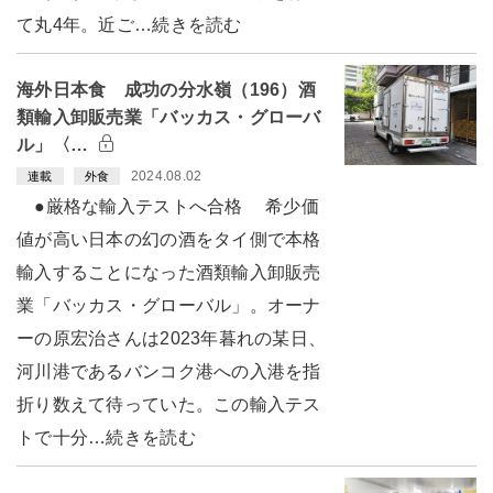
て丸4年。近ご…続きを読む
海外日本食 成功の分水嶺（196）酒
類輸入卸販売業「バッカス・グローバ
ル」〈…
2024.08.02
連載
外食
●厳格な輸入テストへ合格 希少価
値が高い日本の幻の酒をタイ側で本格
輸入することになった酒類輸入卸販売
業「バッカス・グローバル」。オーナ
ーの原宏治さんは2023年暮れの某日、
河川港であるバンコク港への入港を指
折り数えて待っていた。この輸入テス
トで十分…続きを読む