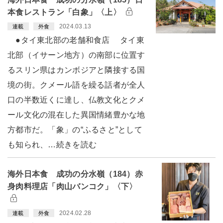
本食レストラン「白象」〈上〉
2024.03.13
連載
外食
●タイ東北部の老舗和食店 タイ東
北部（イサーン地方）の南部に位置す
るスリン県はカンボジアと隣接する国
境の街。クメール語を繰る話者が全人
口の半数近くに達し、仏教文化とクメ
ール文化の混在した異国情緒豊かな地
方都市だ。「象」の“ふるさと”として
も知られ、…続きを読む
海外日本食 成功の分水嶺（184）赤
身肉料理店「肉山バンコク」〈下〉
2024.02.28
連載
外食