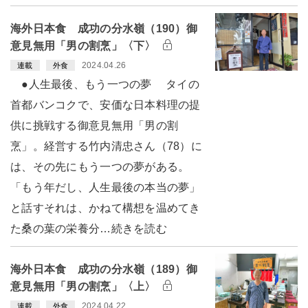
海外日本食 成功の分水嶺（190）御
意見無用「男の割烹」〈下〉
2024.04.26
連載
外食
●人生最後、もう一つの夢 タイの
首都バンコクで、安価な日本料理の提
供に挑戦する御意見無用「男の割
烹」。経営する竹内清忠さん（78）に
は、その先にもう一つの夢がある。
「もう年だし、人生最後の本当の夢」
と話すそれは、かねて構想を温めてき
た桑の葉の栄養分…続きを読む
海外日本食 成功の分水嶺（189）御
意見無用「男の割烹」〈上〉
2024.04.22
連載
外食