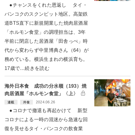
●チャンスをくれた恩返し タイ・
バンコクのスクンビット地区。高架鉄
道BTS直下に新規開業した焼肉居酒屋
「ホルモン食堂」の調理担当は、3年
半前に閉店した居酒屋「田舎っぺ」時
代から変わらず中里博典さん（64）が
務めている。横浜生まれの横浜育ち。
17歳で…続きを読む
海外日本食 成功の分水嶺（193）焼
肉居酒屋「ホルモン食堂」〈上〉
2024.06.26
連載
外食
●コロナで撤退も再起かけて 新型
コロナによる一時の混迷から急速な回
復を見せるタイ・バンコクの飲食業