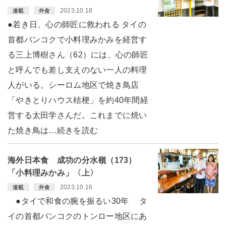
2023.10.18
連載
外食
●若き日、心の師匠に救われる タイの
首都バンコクで小料理みかみを経営す
る三上博樹さん（62）には、心の師匠
と呼んでも差し支えのない一人の料理
人がいる。シーロム地区で焼き鳥店
「やきとりハウス桔梗」を約40年間経
営する太田学さんだ。これまでに焼い
た焼き鳥は…続きを読む
海外日本食 成功の分水嶺（173）
「小料理みかみ」〈上〉
2023.10.16
連載
外食
●タイで和食の腕を振るい30年 タ
イの首都バンコクのトンロー地区にあ