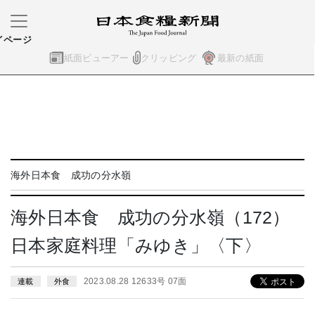
イページ
紙面ビューアー
クリッピング
最新の紙面
海外日本食 成功の分水嶺
海外日本食 成功の分水嶺（172）
日本家庭料理「みゆき」〈下〉
2023.08.28 12633号 07面
連載
外食