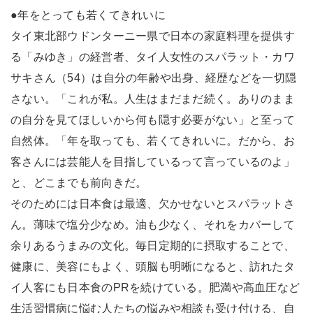
●年をとっても若くてきれいに
タイ東北部ウドンターニー県で日本の家庭料理を提供す
る「みゆき」の経営者、タイ人女性のスパラット・カワ
サキさん（54）は自分の年齢や出身、経歴などを一切隠
さない。「これが私。人生はまだまだ続く。ありのまま
の自分を見てほしいから何も隠す必要がない」と至って
自然体。「年を取っても、若くてきれいに。だから、お
客さんには芸能人を目指しているって言っているのよ」
と、どこまでも前向きだ。
そのためには日本食は最適、欠かせないとスパラットさ
ん。薄味で塩分少なめ。油も少なく、それをカバーして
余りあるうまみの文化。毎日定期的に摂取することで、
健康に、美容にもよく、頭脳も明晰になると、訪れたタ
イ人客にも日本食のPRを続けている。肥満や高血圧など
生活習慣病に悩む人たちの悩みや相談も受け付ける、自