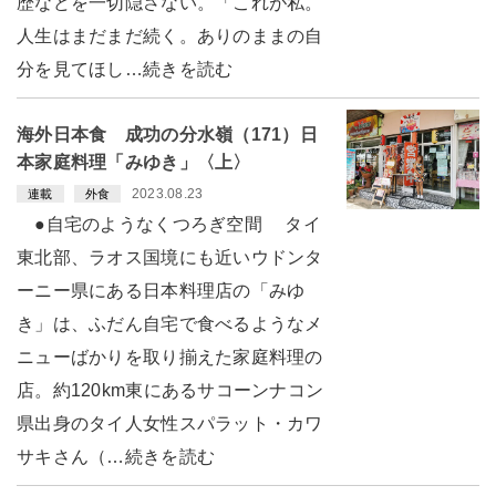
歴などを一切隠さない。「これが私。
人生はまだまだ続く。ありのままの自
分を見てほし…続きを読む
海外日本食 成功の分水嶺（171）日
本家庭料理「みゆき」〈上〉
2023.08.23
連載
外食
●自宅のようなくつろぎ空間 タイ
東北部、ラオス国境にも近いウドンタ
ーニー県にある日本料理店の「みゆ
き」は、ふだん自宅で食べるようなメ
ニューばかりを取り揃えた家庭料理の
店。約120km東にあるサコーンナコン
県出身のタイ人女性スパラット・カワ
サキさん（…続きを読む