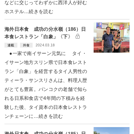
などに交じってわずかに西洋人が好む
ホステル…続きを読む
海外日本食 成功の分水嶺（186）日
本食レストラン「白象」〈下〉
2024.03.18
連載
外食
●一家で南イサーン元気に タイ・
イサーン地方スリン県で日本食レスト
ラン「白象」を経営するタイ人男性の
ティーラ・サンスリさんは、料理人歴
がとても豊富。バンコクの老舗で知ら
れる日系和食店で4年間の下積みを経
験した後、タイ資本の日本食レストラ
ンチェーンに…続きを読む
海外日本食 成功の分水嶺（185）日