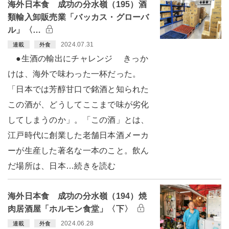
海外日本食 成功の分水嶺（195）酒
類輸入卸販売業「バッカス・グローバ
ル」〈…
2024.07.31
連載
外食
●生酒の輸出にチャレンジ きっか
けは、海外で味わった一杯だった。
「日本では芳醇甘口で銘酒と知られた
この酒が、どうしてここまで味が劣化
してしまうのか」。「この酒」とは、
江戸時代に創業した老舗日本酒メーカ
ーが生産した著名な一本のこと。飲ん
だ場所は、日本…続きを読む
海外日本食 成功の分水嶺（194）焼
肉居酒屋「ホルモン食堂」〈下〉
2024.06.28
連載
外食