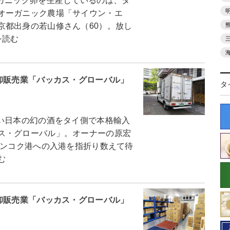
ガニック卵を生産しているのは、タ
オーガニック農場「サイウン・エ
京都出身の若山修さん（60）。放し
を読む
卸販売業「バッカス・グローバル」
タ
い日本の幻の酒をタイ側で本格輸入
ス・グローバル」。オーナーの原宏
バンコク港への入港を指折り数えて待
む
卸販売業「バッカス・グローバル」