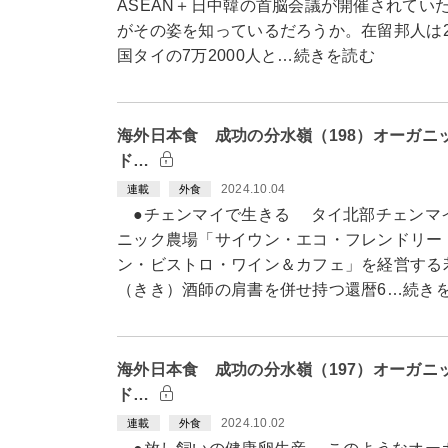
ASEAN＋日中韓の首脳会議が開催されてい
がその姿を知っているだろうか。在留邦人は20
国タイの7万2000人と…続きを読む
海外日本食 成功の分水嶺（198）オーガニ
ド…
2024.10.04
連載
外食
●チェンマイで生きる タイ北部チェンマ
ニック農場「サイウン・エコ・フレンドリー
ン・ビストロ・ワイン＆カフェ」を経営する
（きき）酒師の肩書を併せ持つ還暦6…続き
海外日本食 成功の分水嶺（197）オーガニ
ド…
2024.10.02
連載
外食