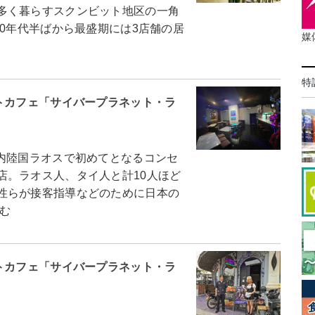
多く暮らすスクンビット地区の一角
00年代半ばから最盛期には3店舗の居
媒
特
トカフェ「サイバープラネット・ラ
内陸国ラオスで初めてとなるコンセ
店。ラオス人、タイ人と計10人ほど
性らが接客指導などのために日本の
む
トカフェ「サイバープラネット・ラ