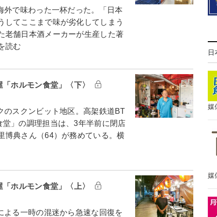
海外で味わった一杯だった。「日本
うしてここまで味が劣化してしまう
た老舗日本酒メーカーが生産した著
を読む
日
酒屋「ホルモン食堂」〈下〉
媒
のスクンビット地区。高架鉄道BT
食堂」の調理担当は、3年半前に閉店
里博典さん（64）が務めている。横
媒
酒屋「ホルモン食堂」〈上〉
による一時の混迷から急速な回復を