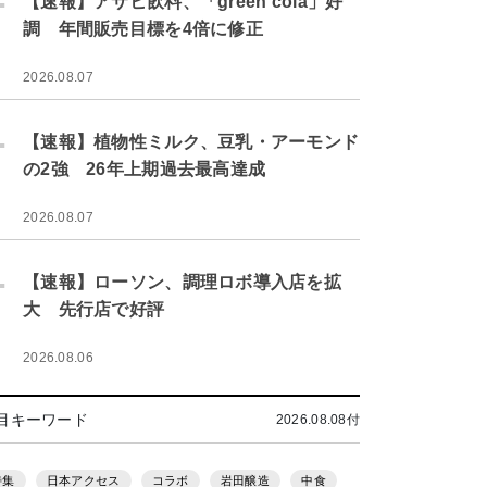
【速報】アサヒ飲料、「green cola」好
調 年間販売目標を4倍に修正
2026.08.07
.
【速報】植物性ミルク、豆乳・アーモンド
の2強 26年上期過去最高達成
2026.08.07
.
【速報】ローソン、調理ロボ導入店を拡
大 先行店で好評
2026.08.06
目キーワード
2026.08.08付
特集
日本アクセス
コラボ
岩田醸造
中食