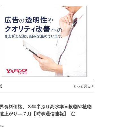
報
もっと見る >
界食料価格、３年半ぶり高水準＝穀物や植物
値上がり―７月【時事通信速報】
:19