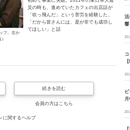
初めて事業に失敗。2011年の東日本大震
災の時も、進めていたカフェの出店話が
「吹っ飛んだ」という苦労を経験した。
活
「だから皆さんには、是が非でも成功し
響
てほしい」と話
ッフ。左か
20
真）
コ
【
20
続きを読む
ビ
月
会員の方はこちら
20
ンに関するヘルプ
【