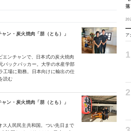
落
20
チャン・炭火焼肉「朋（とも）」
ア
1
ビエンチャンで、日本式の炭火焼肉
元バックパッカー。大学の水産学部
ラ工場に勤務。日本向けに輸出の仕
を読む
2
チャン・炭火焼肉「朋（とも）」
オス人民民主共和国。つい先日まで
3