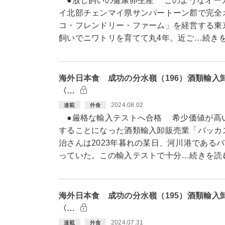
●放し飼いの健康卵生産 このようなオー
イ北部チェンマイ県サンパートーン郡で完全
コ・フレンドリー・ファーム」を経営する東
飼いでニワトリを育てて丸4年。近ご…続き
海外日本食 成功の分水嶺（196）酒類輸入
〈…
2024.08.02
連載
外食
●厳格な輸入テストへ合格 希少価値が高
することになった酒類輸入卸販売業「バッカ
治さんは2023年暮れの某日、河川港である
っていた。この輸入テストで十分…続きを読
海外日本食 成功の分水嶺（195）酒類輸入
〈…
2024.07.31
連載
外食