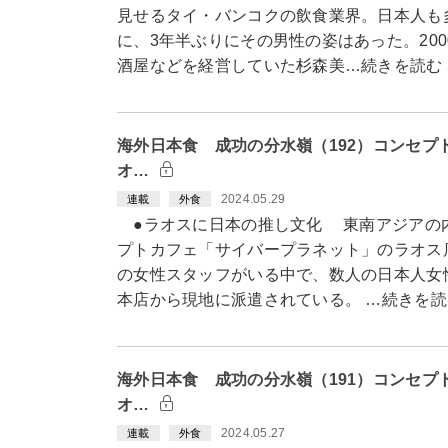
見せるタイ・バンコクの飲食業界。日本人も
に、3年半ぶりにその男性の姿はあった。20
酒屋などを経営していた杉森美…続きを読む
海外日本食 成功の分水嶺（192）コンセプ
オ…
2024.05.29
連載
外食
●ラオスに日本の推し文化 東南アジアの
プトカフェ「サイバープラネット」のラオス
の女性スタッフがいる中で、数人の日本人女
本店から現地に派遣されている。 …続きを読
海外日本食 成功の分水嶺（191）コンセプ
オ…
2024.05.27
連載
外食