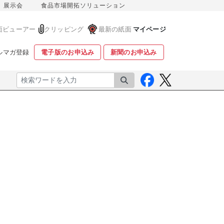
展示会
食品市場開拓ソリューション
面ビューアー
クリッピング
最新の紙面
マイページ
ルマガ登録
電子版のお申込み
新聞のお申込み
検索