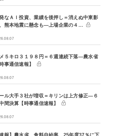
発なＡＩ投資、業績を後押し＝消えぬ中東影
、熊本地震に懸念も―上場企業の４…
26.08.07
メ５キロ３１９８円＝６週連続下落―農水省
時事通信速報】
26.08.07
ール大手３社が増収＝キリンは上方修正―６
中間決算【時事通信速報】
26.08.07
速報】農水省、食料自給率 25年度37％に下