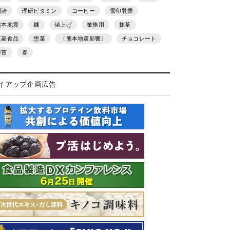
明治
理研ビタミン
コーヒー
雪印乳業
熊本地震
麺
値上げ
業務用
抹茶
三菱食品
惣菜
〔熊本地震影響〕
チョコレート
海苔
春
イアップ企画広告