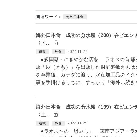
関連ワード：
海外日本食
海外日本食 成功の分水嶺（200）在ビエン
〈下…
2024.11.27
連載
外食
●多国籍・にぎやかな店を ラオスの首都
店「朋（とも）」を出店した射庭盛敏さんは
を卒業後、カナダに渡り、水産加工品のイク
事を手掛けるうちに、すっかり「海外…続き
海外日本食 成功の分水嶺（199）在ビエン
〈上…
2024.11.25
連載
外食
●ラオスへの「恩返し」 東南アジア・ラ