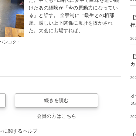
た。中でもPL時代に夢中で白球を追い続
けたあの経験が「今の原動力になってい
る」と話す。 全寮制に上級生との相部
【
屋。厳しい上下関係に度肝を抜かされ
行
た。大会に出場すれば、
20
バンコク・
【
カ
20
オ
続きを読む
ス
会員の方はこちら
20
ンに関するヘルプ
〔