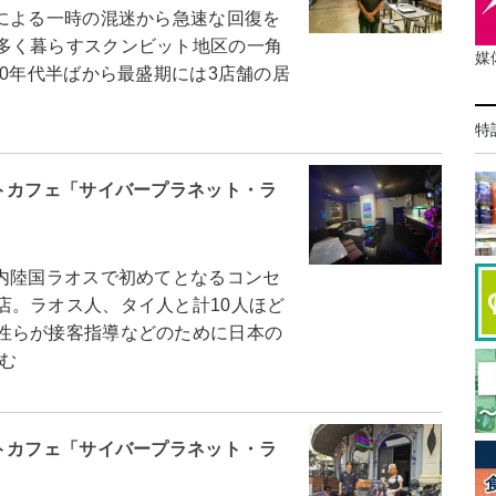
による一時の混迷から急速な回復を
多く暮らすスクンビット地区の一角
媒
00年代半ばから最盛期には3店舗の居
特
トカフェ「サイバープラネット・ラ
内陸国ラオスで初めてとなるコンセ
店。ラオス人、タイ人と計10人ほど
性らが接客指導などのために日本の
む
トカフェ「サイバープラネット・ラ