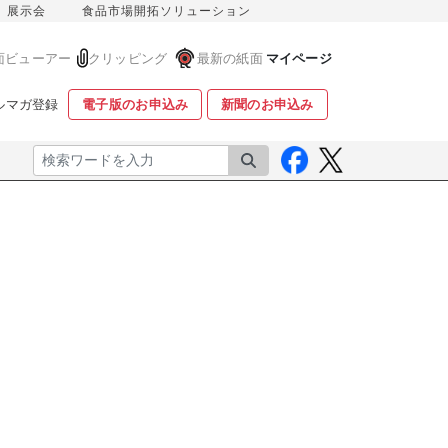
展示会
食品市場開拓ソリューション
面ビューアー
クリッピング
最新の紙面
マイページ
ルマガ登録
電子版のお申込み
新聞のお申込み
検索