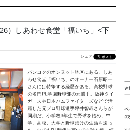
26）しあわせ食堂「福いち」<下
シェア
バンコクのオンヌット地区にある、しあ
わせ食堂「福いち」のオーナー石原昭一
さんには特筆する経歴がある。高校野球
速
の名門PL学園野球部の元捕手。阪神タイ
ガースや日本ハムファイターズなどで活
躍した元プロ野球選手坪井智哉さんらが
ベ
同期だ。小学校3年生で野球を始め、中
の
学、高校、大学と野球漬けの生活を送っ
20