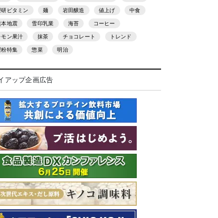
理研ビタミン
麺
岩田醸造
値上げ
中食
熊本地震
雪印乳業
海苔
コーヒー
レモン果汁
抹茶
チョコレート
トレンド
製粉特集
惣菜
明治
イアップ企画広告