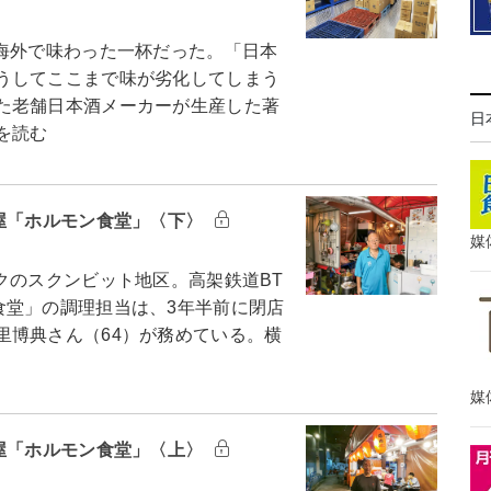
海外で味わった一杯だった。「日本
うしてここまで味が劣化してしまう
た老舗日本酒メーカーが生産した著
日
を読む
酒屋「ホルモン食堂」〈下〉
媒
のスクンビット地区。高架鉄道BT
食堂」の調理担当は、3年半前に閉店
里博典さん（64）が務めている。横
媒
酒屋「ホルモン食堂」〈上〉