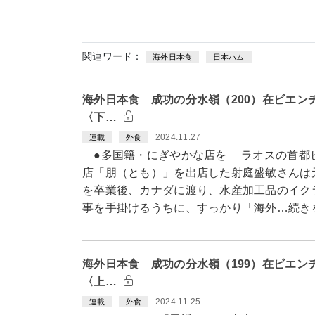
関連ワード：
海外日本食
日本ハム
海外日本食 成功の分水嶺（200）在ビエン
〈下…
2024.11.27
連載
外食
●多国籍・にぎやかな店を ラオスの首都
店「朋（とも）」を出店した射庭盛敏さんは
を卒業後、カナダに渡り、水産加工品のイク
事を手掛けるうちに、すっかり「海外…続き
海外日本食 成功の分水嶺（199）在ビエン
〈上…
2024.11.25
連載
外食