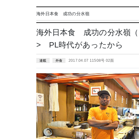
海外日本食 成功の分水嶺
海外日本食 成功の分水嶺（
> PL時代があったから
2017.04.07 11508号 02面
連載
外食