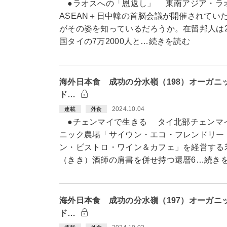
●ラオスへの「恩返し」 東南アジア・ラ
ASEAN＋日中韓の首脳会議が開催されてい
がその姿を知っているだろうか。在留邦人は20
国タイの7万2000人と…続きを読む
海外日本食 成功の分水嶺（198）オーガニ
ド…
2024.10.04
連載
外食
●チェンマイで生きる タイ北部チェンマ
ニック農場「サイウン・エコ・フレンドリー
ン・ビストロ・ワイン＆カフェ」を経営する
（きき）酒師の肩書を併せ持つ還暦6…続き
海外日本食 成功の分水嶺（197）オーガニ
ド…