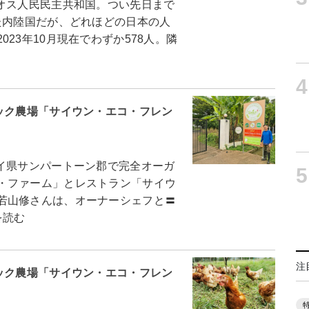
オス人民民主共和国。つい先日まで
た内陸国だが、どれほどの日本の人
23年10月現在でわずか578人。隣
4
ック農場「サイウン・エコ・フレン
イ県サンパートーン郡で完全オーガ
5
・ファーム」とレストラン「サイウ
若山修さんは、オーナーシェフと〓
を読む
注
ック農場「サイウン・エコ・フレン