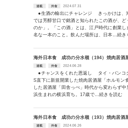
2024.07.31
連載
外食
●生酒の輸出にチャレンジ きっかけは、
では芳醇甘口で銘酒と知られたこの酒が、ど
のか」。「この酒」とは、江戸時代に創業し
名な一本のこと。飲んだ場所は、日本…続き
海外日本食 成功の分水嶺（194）焼肉居
2024.06.28
連載
外食
●チャンスをくれた恩返し タイ・バンコク
S直下に新規開業した焼肉居酒屋「ホルモン
した居酒屋「田舎っぺ」時代から変わらず中
浜生まれの横浜育ち。17歳で…続きを読む
海外日本食 成功の分水嶺（193）焼肉居
2024.06.26
連載
外食