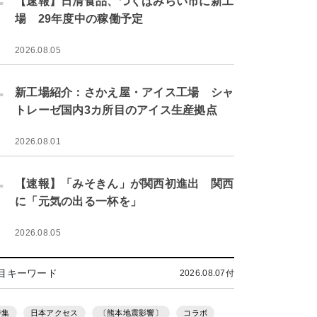
【速報】日清食品、つくばみらい市に新工
場 29年度中の稼働予定
2026.08.05
.
新工場紹介：さかえ屋・アイス工場 シャ
トレーゼ国内3カ所目のアイス生産拠点
2026.08.01
.
【速報】「みそきん」が関西初進出 関西
に「元気の出る一杯を」
2026.08.05
目キーワード
2026.08.07付
特集
日本アクセス
〔熊本地震影響〕
コラボ