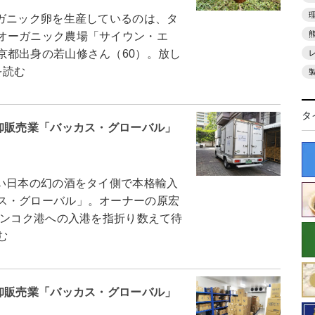
ガニック卵を生産しているのは、タ
オーガニック農場「サイウン・エ
京都出身の若山修さん（60）。放し
を読む
タ
卸販売業「バッカス・グローバル」
い日本の幻の酒をタイ側で本格輸入
ス・グローバル」。オーナーの原宏
バンコク港への入港を指折り数えて待
む
卸販売業「バッカス・グローバル」