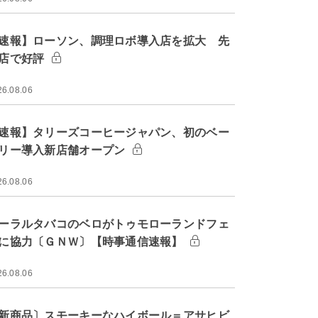
速報】ローソン、調理ロボ導入店を拡大 先
店で好評
26.08.06
速報】タリーズコーヒージャパン、初のベー
リー導入新店舗オープン
26.08.06
ーラルタバコのベロがトゥモローランドフェ
に協力〔ＧＮＷ〕【時事通信速報】
26.08.06
新商品〕スモーキーなハイボール＝アサヒビ