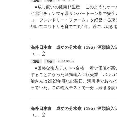
2024.10.02
連載
外食
●放し飼いの健康卵生産 このようなオー
イ北部チェンマイ県サンパートーン郡で完全
コ・フレンドリー・ファーム」を経営する東
飼いでニワトリを育てて丸4年。近ご…続き
海外日本食 成功の分水嶺（196）酒類輸入
〈…
2024.08.02
連載
外食
●厳格な輸入テストへ合格 希少価値が高
することになった酒類輸入卸販売業「バッカ
治さんは2023年暮れの某日、河川港である
っていた。この輸入テストで十分…続きを読
海外日本食 成功の分水嶺（195）酒類輸入
〈…