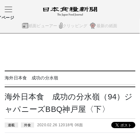
イページ
紙面ビューアー
クリッピング
最新の紙面
海外日本食 成功の分水嶺
海外日本食 成功の分水嶺（94）ジ
ャパニーズBBQ神戸屋〈下〉
2020.02.26 12018号 06面
連載
外食