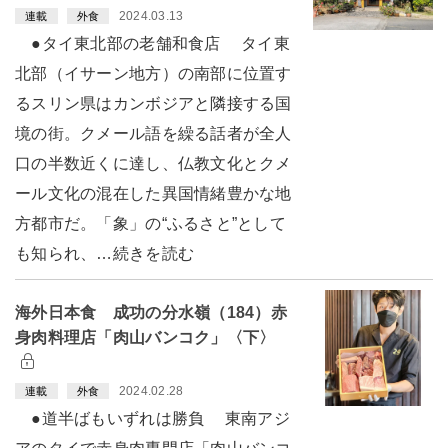
2024.03.13
連載
外食
●タイ東北部の老舗和食店 タイ東
北部（イサーン地方）の南部に位置す
るスリン県はカンボジアと隣接する国
境の街。クメール語を繰る話者が全人
口の半数近くに達し、仏教文化とクメ
ール文化の混在した異国情緒豊かな地
方都市だ。「象」の“ふるさと”として
も知られ、…続きを読む
海外日本食 成功の分水嶺（184）赤
身肉料理店「肉山バンコク」〈下〉
2024.02.28
連載
外食
●道半ばもいずれは勝負 東南アジ