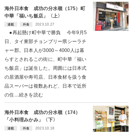
海外日本食 成功の分水嶺（175）町
中華「福いち飯店」〈上〉
2023.10.27
連載
外食
●再起懸け町中華で勝負 今年9月5
日、タイ東部チョンブリー県シーラチ
ャー郡。日本人が3000～4000人は暮
らすとされるこの街に、町中華「福い
ち飯店」は誕生した。周囲には日本式
の居酒屋や寿司店、日本食材を扱う食
品スーパーは複数あれど、日本で近所
の住…続きを読む
海外日本食 成功の分水嶺（174）
「小料理みかみ」〈下〉
2023.10.18
連載
外食