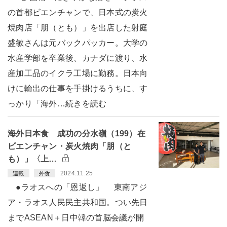
の首都ビエンチャンで、日本式の炭火
焼肉店「朋（とも）」を出店した射庭
盛敏さんは元バックパッカー。大学の
水産学部を卒業後、カナダに渡り、水
産加工品のイクラ工場に勤務。日本向
けに輸出の仕事を手掛けるうちに、す
っかり「海外…続きを読む
海外日本食 成功の分水嶺（199）在
ビエンチャン・炭火焼肉「朋（と
も）」〈上…
2024.11.25
連載
外食
●ラオスへの「恩返し」 東南アジ
ア・ラオス人民民主共和国。つい先日
までASEAN＋日中韓の首脳会議が開