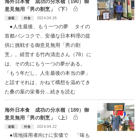
海外日本食 成功の分水嶺（190）御
意見無用「男の割烹」〈下〉
2024.04.26
連載
外食
●人生最後、もう一つの夢 タイの
首都バンコクで、安価な日本料理の提
供に挑戦する御意見無用「男の割
烹」。経営する竹内清忠さん（78）に
は、その先にもう一つの夢がある。
「もう年だし、人生最後の本当の夢」
と話すそれは、かねて構想を温めてき
た桑の葉の栄養分…続きを読む
海外日本食 成功の分水嶺（189）御
意見無用「男の割烹」〈上〉
2024.04.22
連載
外食
●現地採用者向けに安価で 「味も