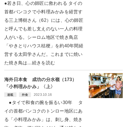
●若き日、心の師匠に救われる タイの
首都バンコクで小料理みかみを経営す
る三上博樹さん（62）には、心の師匠
と呼んでも差し支えのない一人の料理
人がいる。シーロム地区で焼き鳥店
「やきとりハウス桔梗」を約40年間経
営する太田学さんだ。これまでに焼い
た焼き鳥は…続きを読む
海外日本食 成功の分水嶺（173）
「小料理みかみ」〈上〉
2023.10.16
連載
外食
●タイで和食の腕を振るい30年 タ
イの首都バンコクのトンロー地区にあ
る「小料理みかみ」は、刺し身、焼き