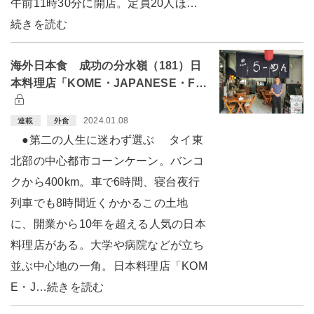
午前11時30分に開店。定員20人ほ…
続きを読む
海外日本食 成功の分水嶺（181）日
本料理店「KOME・JAPANESE・F…
2024.01.08
連載
外食
●第二の人生に迷わず選ぶ タイ東
北部の中心都市コーンケーン。バンコ
クから400km。車で6時間、寝台夜行
列車でも8時間近くかかるこの土地
に、開業から10年を超える人気の日本
料理店がある。大学や病院などが立ち
並ぶ中心地の一角。日本料理店「KOM
E・J…続きを読む