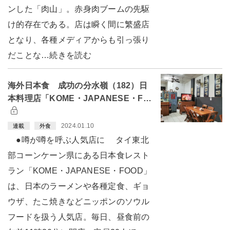
ンした「肉山」。赤身肉ブームの先駆
け的存在である。店は瞬く間に繁盛店
となり、各種メディアからも引っ張り
だことな…続きを読む
海外日本食 成功の分水嶺（182）日
本料理店「KOME・JAPANESE・F…
2024.01.10
連載
外食
●噂が噂を呼ぶ人気店に タイ東北
部コーンケーン県にある日本食レスト
ラン「KOME・JAPANESE・FOOD」
は、日本のラーメンや各種定食、ギョ
ウザ、たこ焼きなどニッポンのソウル
フードを扱う人気店。毎日、昼食前の