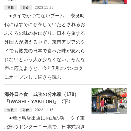
2023.11.29
連載
外食
●タイでかつてないブーム 奈良時
代にはすでに存在していたとされるお
ふくろの味のおにぎり。日本を旅する
外国人が増える中で、東南アジアのタ
イでも旅先の日本で食べた味が忘れら
れないという人が少なくない。そんな
声に応えようと、今年7月にバンコク
にオープンし…続きを読む
海外日本食 成功の分水嶺（178）
「IWASHI・YAKITORI」〈下〉
2023.11.15
連載
外食
●焼き鳥店出店に内助の功 タイ東
北部ウドンターニー県で、日本式焼き