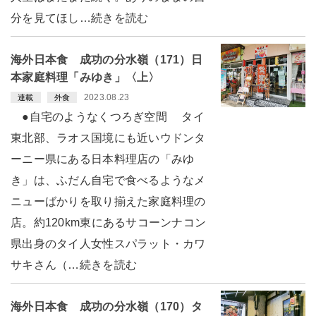
分を見てほし…続きを読む
海外日本食 成功の分水嶺（171）日
本家庭料理「みゆき」〈上〉
2023.08.23
連載
外食
●自宅のようなくつろぎ空間 タイ
東北部、ラオス国境にも近いウドンタ
ーニー県にある日本料理店の「みゆ
き」は、ふだん自宅で食べるようなメ
ニューばかりを取り揃えた家庭料理の
店。約120km東にあるサコーンナコン
県出身のタイ人女性スパラット・カワ
サキさん（…続きを読む
海外日本食 成功の分水嶺（170）タ