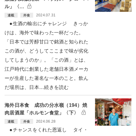
ル」〈…
2024.07.31
連載
外食
●生酒の輸出にチャレンジ きっか
けは、海外で味わった一杯だった。
「日本では芳醇甘口で銘酒と知られた
この酒が、どうしてここまで味が劣化
してしまうのか」。「この酒」とは、
江戸時代に創業した老舗日本酒メーカ
ーが生産した著名な一本のこと。飲ん
だ場所は、日本…続きを読む
海外日本食 成功の分水嶺（194）焼
肉居酒屋「ホルモン食堂」〈下〉
2024.06.28
連載
外食
●チャンスをくれた恩返し タイ・