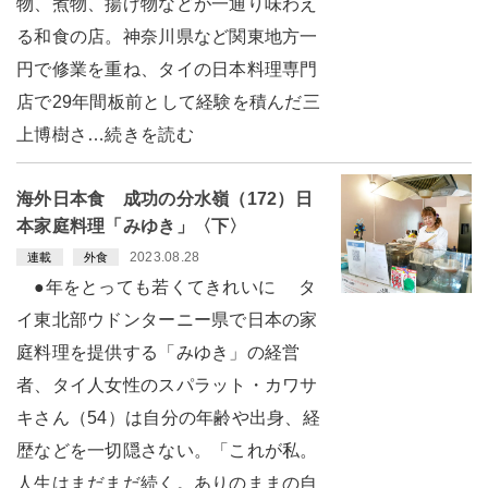
物、煮物、揚げ物などが一通り味わえ
る和食の店。神奈川県など関東地方一
円で修業を重ね、タイの日本料理専門
店で29年間板前として経験を積んだ三
上博樹さ…続きを読む
海外日本食 成功の分水嶺（172）日
本家庭料理「みゆき」〈下〉
2023.08.28
連載
外食
●年をとっても若くてきれいに タ
イ東北部ウドンターニー県で日本の家
庭料理を提供する「みゆき」の経営
者、タイ人女性のスパラット・カワサ
キさん（54）は自分の年齢や出身、経
歴などを一切隠さない。「これが私。
人生はまだまだ続く。ありのままの自