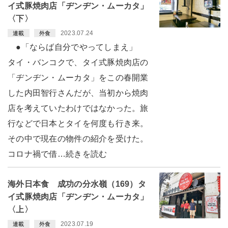
イ式豚焼肉店「ヂンヂン・ムーカタ」
〈下〉
2023.07.24
連載
外食
●「ならば自分でやってしまえ」
タイ・バンコクで、タイ式豚焼肉店の
「ヂンヂン・ムーカタ」をこの春開業
した内田智行さんだが、当初から焼肉
店を考えていたわけではなかった。旅
行などで日本とタイを何度も行き来。
その中で現在の物件の紹介を受けた。
コロナ禍で借…続きを読む
海外日本食 成功の分水嶺（169）タ
イ式豚焼肉店「ヂンヂン・ムーカタ」
〈上〉
2023.07.19
連載
外食