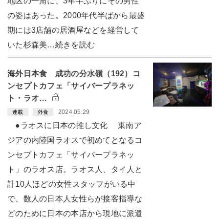
地区の一角に、3年半ぶりにその男性
の姿はあった。2000年代半ばから最盛
期には3店舗の居酒屋などを経営して
いた杉森美…続きを読む
海外日本食 成功の分水嶺（192）コ
ンセプトカフェ「サイバープラネッ
ト・ラオ…
2024.05.29
連載
外食
●ラオスに日本の推し文化 東南ア
ジアの内陸国ラオスで初めてとなるコ
ンセプトカフェ「サイバープラネッ
ト」のラオス店。ラオス人、タイ人と
計10人ほどの女性スタッフがいる中
で、数人の日本人女性らが接客指導な
どのために日本の本店から現地に派遣