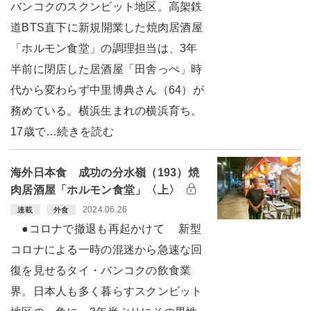
バンコクのスクンビット地区。高架鉄
道BTS直下に新規開業した焼肉居酒屋
「ホルモン食堂」の調理担当は、3年
半前に閉店した居酒屋「田舎っぺ」時
代から変わらず中里博典さん（64）が
務めている。横浜生まれの横浜育ち。
17歳で…続きを読む
海外日本食 成功の分水嶺（193）焼
肉居酒屋「ホルモン食堂」〈上〉
2024.06.26
連載
外食
●コロナで撤退も再起かけて 新型
コロナによる一時の混迷から急速な回
復を見せるタイ・バンコクの飲食業
界。日本人も多く暮らすスクンビット