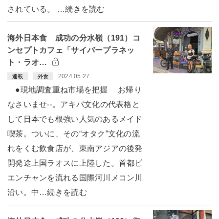
されている。 …続きを読む
海外日本食 成功の分水嶺（191）コ
ンセプトカフェ「サイバープラネッ
ト・ラオ…
2024.05.27
連載
外食
●現地調査重ね市場を把握 お帰り
なさいませ--。アキバ文化の代表格と
して日本でも根強い人気のあるメイド
喫茶。ついに、その“オタク”文化の流
れをくむ飲食店が、東南アジアの後発
開発途上国ラオスに上陸した。首都ビ
エンチャンを流れる国際河川メコン川
沿い。中…続きを読む