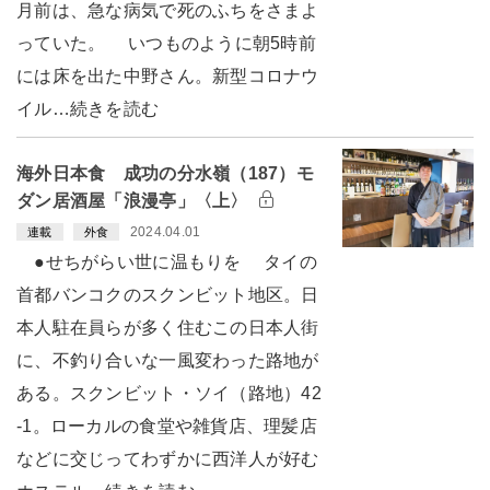
月前は、急な病気で死のふちをさまよ
っていた。 いつものように朝5時前
には床を出た中野さん。新型コロナウ
イル…続きを読む
海外日本食 成功の分水嶺（187）モ
ダン居酒屋「浪漫亭」〈上〉
2024.04.01
連載
外食
●せちがらい世に温もりを タイの
首都バンコクのスクンビット地区。日
本人駐在員らが多く住むこの日本人街
に、不釣り合いな一風変わった路地が
ある。スクンビット・ソイ（路地）42
-1。ローカルの食堂や雑貨店、理髪店
などに交じってわずかに西洋人が好む