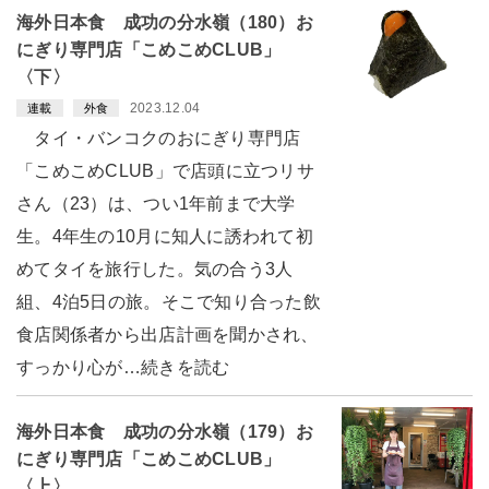
海外日本食 成功の分水嶺（180）お
にぎり専門店「こめこめCLUB」
〈下〉
2023.12.04
連載
外食
タイ・バンコクのおにぎり専門店
「こめこめCLUB」で店頭に立つリサ
さん（23）は、つい1年前まで大学
生。4年生の10月に知人に誘われて初
めてタイを旅行した。気の合う3人
組、4泊5日の旅。そこで知り合った飲
食店関係者から出店計画を聞かされ、
すっかり心が…続きを読む
海外日本食 成功の分水嶺（179）お
にぎり専門店「こめこめCLUB」
〈上〉