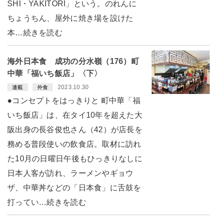
SHI・YAKITORI」という。のれんに
ちょうちん、屋外に焼き場を設けた
本…続きを読む
海外日本食 成功の分水嶺（176）町
中華「福いち飯店」〈下〉
2023.10.30
連載
外食
●コンセプトをはっきりと 町中華「福
いち飯店」は、在タイ10年を超えた大
阪出身の長谷俊也さん（42）が店長を
務める普段使いの飲食店。取材に訪れ
た10月の日曜日午後もひっきりなしに
日本人客が訪れ、ラーメンやギョウ
ザ、中華丼などの「日本食」に舌鼓を
打ってい…続きを読む