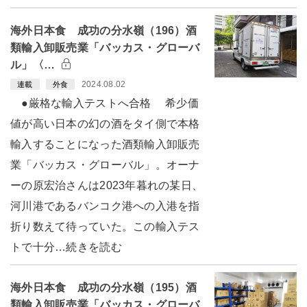
海外日本食 成功の分水嶺（196）酒
類輸入卸販売業「バッカス・グローバ
ル」〈…
2024.08.02
連載
外食
●厳格な輸入テストへ合格 希少価
値が高い日本の幻の酒をタイ側で本格
輸入することになった酒類輸入卸販売
業「バッカス・グローバル」。オーナ
ーの原宏治さんは2023年暮れの某日、
河川港であるバンコク港への入港を指
折り数えて待っていた。この輸入テス
トで十分…続きを読む
海外日本食 成功の分水嶺（195）酒
類輸入卸販売業「バッカス・グローバ