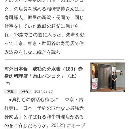
アのタイで赤身肉専門店「肉山バンコ
ク」の店長を務める相崎誉博さんは元
寿司職人。郷里の新潟・長岡で、同じ
仕事をしていた親戚の叔父に魅せら
れ、18歳でこの道に入った。先輩を頼
って上京。東京・世田谷の寿司店で住
み込みをしな…続きを読む
海外日本食 成功の分水嶺（183）赤
身肉料理店「肉山バンコク」〈上〉
2024.02.26
連載
外食
●真打ちの復活心待ちに 東京・吉
祥寺に「日本一予約の取れない最強赤
身肉店」と呼ばれる和牛料理店がある
のをご存じだろうか。2012年にオープ