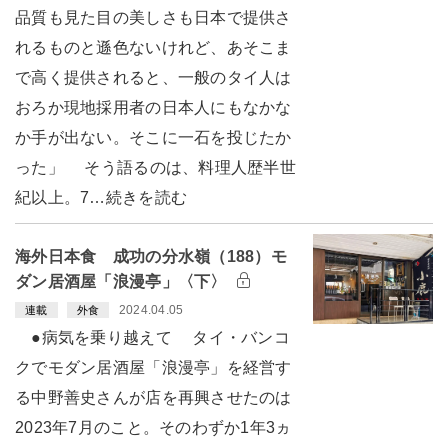
品質も見た目の美しさも日本で提供さ
れるものと遜色ないけれど、あそこま
で高く提供されると、一般のタイ人は
おろか現地採用者の日本人にもなかな
か手が出ない。そこに一石を投じたか
った」 そう語るのは、料理人歴半世
紀以上。7…続きを読む
海外日本食 成功の分水嶺（188）モ
ダン居酒屋「浪漫亭」〈下〉
2024.04.05
連載
外食
●病気を乗り越えて タイ・バンコ
クでモダン居酒屋「浪漫亭」を経営す
る中野善史さんが店を再興させたのは
2023年7月のこと。そのわずか1年3ヵ