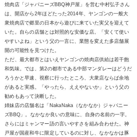
焼肉店「ジャパニーズBBQ神戸屋」を営む中村弘子さん
は、開店から2年ほどたった2014年、ヤンゴンの一般大
衆焼肉店で郷里の日本から遊びに来ていた実父を迎えて
いた。自らの店舗とは対照的な安価な店。「安くて使い
やすいよね」という父の一言に、業態を変えた多店舗展
開の可能性を見つけた。
ただ、最大都市とはいえヤンゴンの焼肉店供給は若干飽
和気味。では、第2の都市である中部マンダレーはどうだ
ろうかと早速、視察に行ったところ、大衆店ならば余地
があると実感。「やったら、ええやないか」という父の
勧めもあって決断した。
姉妹店の店舗名は「NakaNaka（なかなか）ジャパニー
ズBBQ」。なかなか良いの意味に、自身の名前の一字。
さらにはミャンマー語の言いやすさを組み合わせた。神
戸屋が国産和牛に限定しているのに対し、なかなかは豚