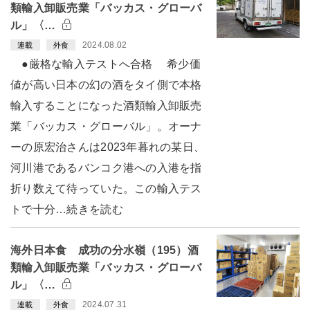
類輸入卸販売業「バッカス・グローバ
ル」〈…
2024.08.02
連載
外食
●厳格な輸入テストへ合格 希少価
値が高い日本の幻の酒をタイ側で本格
輸入することになった酒類輸入卸販売
業「バッカス・グローバル」。オーナ
ーの原宏治さんは2023年暮れの某日、
河川港であるバンコク港への入港を指
折り数えて待っていた。この輸入テス
トで十分…続きを読む
海外日本食 成功の分水嶺（195）酒
類輸入卸販売業「バッカス・グローバ
ル」〈…
2024.07.31
連載
外食