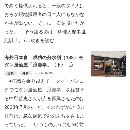
で高く提供されると、一般のタイ人は
おろか現地採用者の日本人にもなかな
か手が出ない。そこに一石を投じたか
った」 そう語るのは、料理人歴半世
紀以上。7…続きを読む
海外日本食 成功の分水嶺（188）モ
ダン居酒屋「浪漫亭」〈下〉
2024.04.05
連載
外食
●病気を乗り越えて タイ・バンコ
クでモダン居酒屋「浪漫亭」を経営す
る中野善史さんが店を再興させたのは
2023年7月のこと。そのわずか1年3ヵ
月前は、急な病気で死のふちをさまよ
っていた。 いつものように朝5時前