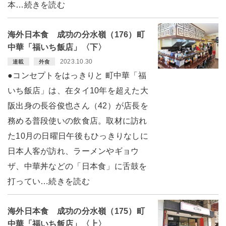
本…続きを読む
海外日本食 成功の分水嶺（176）町
中華「福いち飯店」〈下〉
2023.10.30
連載
外食
●コンセプトをはっきりと 町中華「福
いち飯店」は、在タイ10年を超えた大
阪出身の長谷俊也さん（42）が店長を
務める普段使いの飲食店。取材に訪れ
た10月の日曜日午後もひっきりなしに
日本人客が訪れ、ラーメンやギョウ
ザ、中華丼などの「日本食」に舌鼓を
打ってい…続きを読む
海外日本食 成功の分水嶺（175）町
中華「福いち飯店」〈上〉