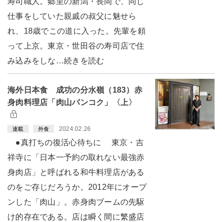
寿司職人。郷里の新潟・長岡で、同じ
仕事をしていた親戚の叔父に魅せら
れ、18歳でこの道に入った。先輩を頼
って上京。東京・世田谷の寿司店で住
み込みをしな…続きを読む
海外日本食 成功の分水嶺（183）赤
身肉料理店「肉山バンコク」〈上〉
2024.02.26
連載
外食
●真打ちの復活心待ちに 東京・吉
祥寺に「日本一予約の取れない最強赤
身肉店」と呼ばれる和牛料理店がある
のをご存じだろうか。2012年にオープ
ンした「肉山」。赤身肉ブームの先駆
け的存在である。店は瞬く間に繁盛店