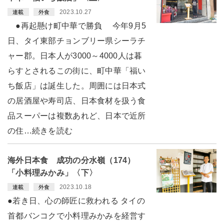
2023.10.27
連載
外食
●再起懸け町中華で勝負 今年9月5
日、タイ東部チョンブリー県シーラチ
ャー郡。日本人が3000～4000人は暮
らすとされるこの街に、町中華「福い
ち飯店」は誕生した。周囲には日本式
の居酒屋や寿司店、日本食材を扱う食
品スーパーは複数あれど、日本で近所
の住…続きを読む
海外日本食 成功の分水嶺（174）
「小料理みかみ」〈下〉
2023.10.18
連載
外食
●若き日、心の師匠に救われる タイの
首都バンコクで小料理みかみを経営す