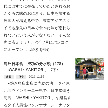
代にはすでに存在していたとされるお
ふくろの味のおにぎり。日本を旅する
外国人が増える中で、東南アジアのタ
イでも旅先の日本で食べた味が忘れら
れないという人が少なくない。そんな
声に応えようと、今年7月にバンコク
にオープンし…続きを読む
海外日本食 成功の分水嶺（178）
「IWASHI・YAKITORI」〈下〉
2023.11.15
連載
外食
●焼き鳥店出店に内助の功 タイ東
北部ウドンターニー県で、日本式焼き
鳥店「IWASHI・YAKITORI」を経営す
るタイ人男性のクンナサーン・ナッタ