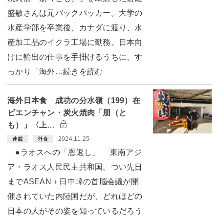
盛敏さんは元バックパッカー。大学の
水産学部を卒業後、カナダに渡り、水
産加工品のイクラ工場に勤務。日本向
けに輸出の仕事を手掛けるうちに、す
っかり「海外…続きを読む
海外日本食 成功の分水嶺（199）在
ビエンチャン・炭火焼肉「朋（と
も）」〈上…
2024.11.25
連載
外食
●ラオスへの「恩返し」 東南アジ
ア・ラオス人民民主共和国。つい先日
までASEAN＋日中韓の首脳会議が開
催されていた内陸国だが、どれほどの
日本の人がその姿を知っているだろう