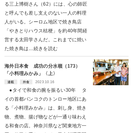
る三上博樹さん（62）には、心の師匠
と呼んでも差し支えのない一人の料理
人がいる。シーロム地区で焼き鳥店
「やきとりハウス桔梗」を約40年間経
営する太田学さんだ。これまでに焼い
た焼き鳥は…続きを読む
海外日本食 成功の分水嶺（173）
「小料理みかみ」〈上〉
2023.10.16
連載
外食
●タイで和食の腕を振るい30年 タ
イの首都バンコクのトンロー地区にあ
る「小料理みかみ」は、刺し身、焼き
物、煮物、揚げ物などが一通り味わえ
る和食の店。神奈川県など関東地方一