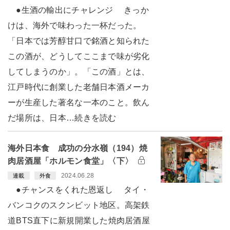
●生酒の輸出にチャレンジ きっか
けは、海外で味わった一杯だった。
「日本では芳醇甘口で銘酒と知られた
この酒が、どうしてここまで味が劣化
してしまうのか」。「この酒」とは、
江戸時代に創業した老舗日本酒メーカ
ーが生産した著名な一本のこと。飲ん
だ場所は、日本…続きを読む
海外日本食 成功の分水嶺（194）焼
肉居酒屋「ホルモン食堂」〈下〉
2024.06.28
連載
外食
●チャンスをくれた恩返し タイ・
バンコクのスクンビット地区。高架鉄
道BTS直下に新規開業した焼肉居酒屋