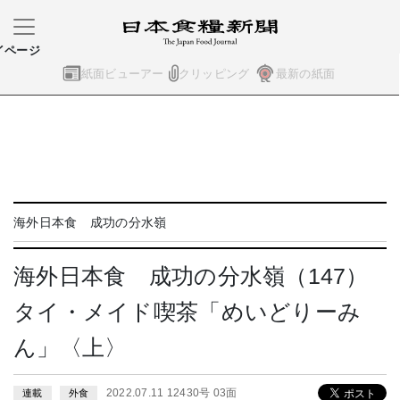
イページ
紙面ビューアー
クリッピング
最新の紙面
海外日本食 成功の分水嶺
海外日本食 成功の分水嶺（147）
タイ・メイド喫茶「めいどりーみ
ん」〈上〉
2022.07.11 12430号 03面
連載
外食