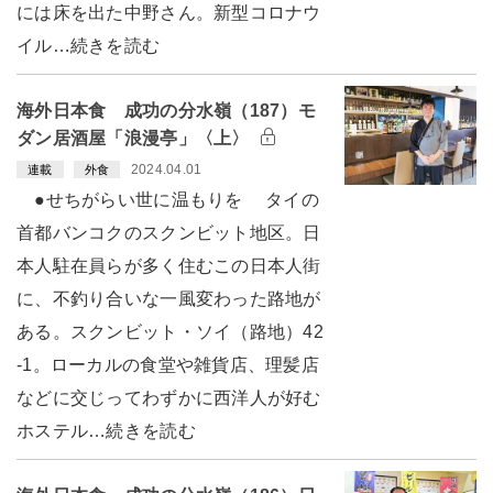
には床を出た中野さん。新型コロナウ
イル…続きを読む
海外日本食 成功の分水嶺（187）モ
ダン居酒屋「浪漫亭」〈上〉
2024.04.01
連載
外食
●せちがらい世に温もりを タイの
首都バンコクのスクンビット地区。日
本人駐在員らが多く住むこの日本人街
に、不釣り合いな一風変わった路地が
ある。スクンビット・ソイ（路地）42
-1。ローカルの食堂や雑貨店、理髪店
などに交じってわずかに西洋人が好む
ホステル…続きを読む