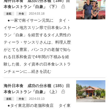
海外日本食 成功の分水嶺（186）日
本食レストラン「白象」〈下〉
2024.03.18
連載
外食
●一家で南イサーン元気に タイ・
イサーン地方スリン県で日本食レスト
ラン「白象」を経営するタイ人男性の
ティーラ・サンスリさんは、料理人歴
がとても豊富。バンコクの老舗で知ら
れる日系和食店で4年間の下積みを経
験した後、タイ資本の日本食レストラ
ンチェーンに…続きを読む
海外日本食 成功の分水嶺（185）日
本食レストラン「白象」〈上〉
2024.03.13
連載
外食
●タイ東北部の老舗和食店 タイ東