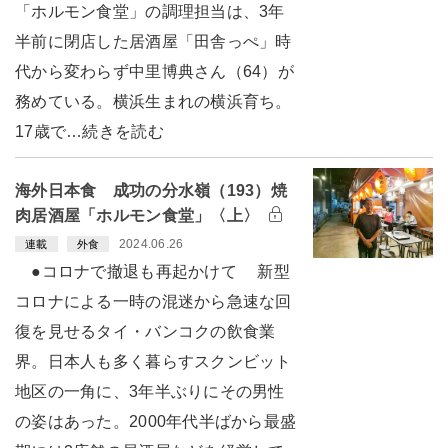
「ホルモン食堂」の調理担当は、3年
半前に閉店した居酒屋「田舎っぺ」時
代から変わらず中里博典さん（64）が
務めている。横浜生まれの横浜育ち。
17歳で…続きを読む
海外日本食 成功の分水嶺（193）焼
肉居酒屋「ホルモン食堂」〈上〉
2024.06.26
連載
外食
●コロナで撤退も再起かけて 新型
コロナによる一時の混迷から急速な回
復を見せるタイ・バンコクの飲食業
界。日本人も多く暮らすスクンビット
地区の一角に、3年半ぶりにその男性
の姿はあった。2000年代半ばから最盛