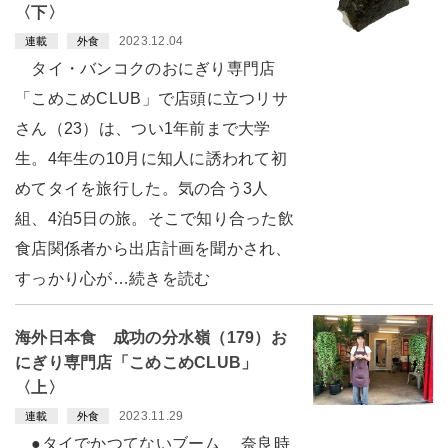
〈下〉
2023.12.04
連載
外食
タイ・バンコクのおにぎり専門店
「こめこめCLUB」で店頭に立つリサ
さん（23）は、つい1年前まで大学
生。4年生の10月に知人に誘われて初
めてタイを旅行した。気の合う3人
組、4泊5日の旅。そこで知り合った飲
食店関係者から出店計画を聞かされ、
すっかり心が…続きを読む
海外日本食 成功の分水嶺（179）お
にぎり専門店「こめこめCLUB」
〈上〉
2023.11.29
連載
外食
●タイでかつてないブーム 奈良時