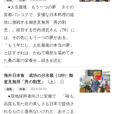
●人生最後、もう一つの夢 タイの
首都バンコクで、安価な日本料理の提
供に挑戦する御意見無用「男の割
烹」。経営する竹内清忠さん（78）に
は、その先にもう一つの夢がある。
「もう年だし、人生最後の本当の夢」
と話すそれは、かねて構想を温めてき
た桑の葉の栄養分…続きを読む
海外日本食 成功の分水嶺（189）御
意見無用「男の割烹」〈上〉
2024.04.22
連載
外食
●現地採用者向けに安価で 「味も
品質も見た目の美しさも日本で提供さ
れるものと遜色ないけれど、あそこま