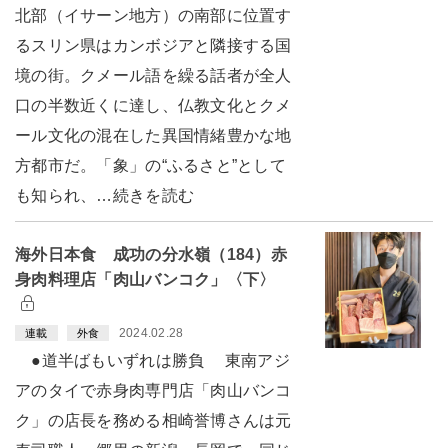
北部（イサーン地方）の南部に位置す
るスリン県はカンボジアと隣接する国
境の街。クメール語を繰る話者が全人
口の半数近くに達し、仏教文化とクメ
ール文化の混在した異国情緒豊かな地
方都市だ。「象」の“ふるさと”として
も知られ、…続きを読む
海外日本食 成功の分水嶺（184）赤
身肉料理店「肉山バンコク」〈下〉
2024.02.28
連載
外食
●道半ばもいずれは勝負 東南アジ
アのタイで赤身肉専門店「肉山バンコ
ク」の店長を務める相崎誉博さんは元