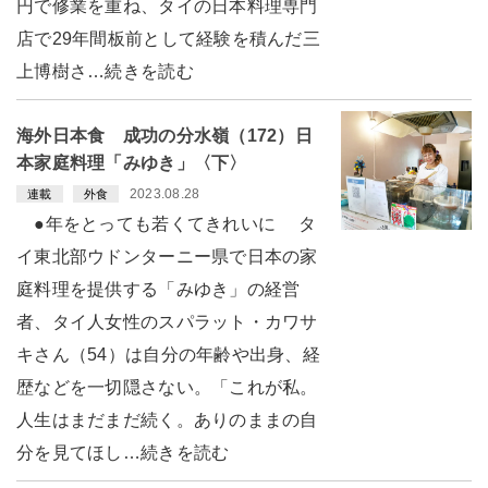
円で修業を重ね、タイの日本料理専門
店で29年間板前として経験を積んだ三
上博樹さ…続きを読む
海外日本食 成功の分水嶺（172）日
本家庭料理「みゆき」〈下〉
2023.08.28
連載
外食
●年をとっても若くてきれいに タ
イ東北部ウドンターニー県で日本の家
庭料理を提供する「みゆき」の経営
者、タイ人女性のスパラット・カワサ
キさん（54）は自分の年齢や出身、経
歴などを一切隠さない。「これが私。
人生はまだまだ続く。ありのままの自
分を見てほし…続きを読む