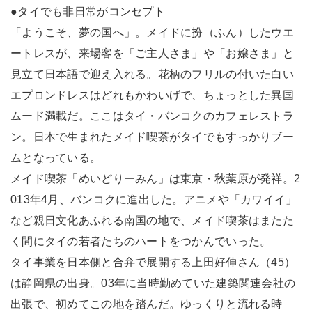
●タイでも非日常がコンセプト
「ようこそ、夢の国へ」。メイドに扮（ふん）したウエ
ートレスが、来場客を「ご主人さま」や「お嬢さま」と
見立て日本語で迎え入れる。花柄のフリルの付いた白い
エプロンドレスはどれもかわいげで、ちょっとした異国
ムード満載だ。ここはタイ・バンコクのカフェレストラ
ン。日本で生まれたメイド喫茶がタイでもすっかりブー
ムとなっている。
メイド喫茶「めいどりーみん」は東京・秋葉原が発祥。2
013年4月、バンコクに進出した。アニメや「カワイイ」
など親日文化あふれる南国の地で、メイド喫茶はまたた
く間にタイの若者たちのハートをつかんでいった。
タイ事業を日本側と合弁で展開する上田好伸さん（45）
は静岡県の出身。03年に当時勤めていた建築関連会社の
出張で、初めてこの地を踏んだ。ゆっくりと流れる時