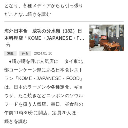
となり、各種メディアからも引っ張り
だことな…続きを読む
海外日本食 成功の分水嶺（182）日
本料理店「KOME・JAPANESE・F…
2024.01.10
連載
外食
●噂が噂を呼ぶ人気店に タイ東北
部コーンケーン県にある日本食レスト
ラン「KOME・JAPANESE・FOOD」
は、日本のラーメンや各種定食、ギョ
ウザ、たこ焼きなどニッポンのソウル
フードを扱う人気店。毎日、昼食前の
午前11時30分に開店。定員20人ほ…
続きを読む