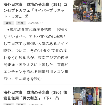
海外日本食 成功の分水嶺（191）コ
ンセプトカフェ「サイバープラネッ
ト・ラオ…
2024.05.27
連載
外食
●現地調査重ね市場を把握 お帰り
なさいませ--。アキバ文化の代表格と
して日本でも根強い人気のあるメイド
喫茶。ついに、その“オタク”文化の流
れをくむ飲食店が、東南アジアの後発
開発途上国ラオスに上陸した。首都ビ
エンチャンを流れる国際河川メコン川
沿い。中…続きを読む
海外日本食 成功の分水嶺（190）御
意見無用「男の割烹」〈下〉
2024.04.26
連載
外食