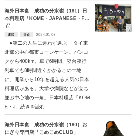
海外日本食 成功の分水嶺（181）日
本料理店「KOME・JAPANESE・F…
2024.01.08
連載
外食
●第二の人生に迷わず選ぶ タイ東
北部の中心都市コーンケーン。バンコ
クから400km。車で6時間、寝台夜行
列車でも8時間近くかかるこの土地
に、開業から10年を超える人気の日本
料理店がある。大学や病院などが立ち
並ぶ中心地の一角。日本料理店「KOM
E・J…続きを読む
海外日本食 成功の分水嶺（180）お
にぎり専門店「こめこめCLUB」