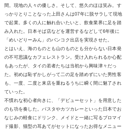
間。現地の人々の優しさ。そして、悠久のほほ笑み。す
っかりとりことなった上田さんは07年に脱サラして現地
で起業。多くの人に触れ合いたいと、飲食業界に足を踏
み入れた。日本そば店などを運営するなどして6年後に
「めいどりーみん」のバンコク出店を実現させた。
とはいえ、海のものとも山のものとも分からない日本発
の不可思議なカフェレストラン。受け入れられるか心配
もあったが、タイの若者たちは当初から興味津々だっ
た。初めは恥ずかしがって二の足を踏めずにいた男性客
も、一度、二度と来店を重ねるうちに瞬く間に魅了され
ていった。
不慣れな初心者向きに、「デビューセット」を用意した
のも功を奏した。パスタやカツカレーといった日本でお
なじみの軽食にドリンク、メイドと一緒に写るブロマイ
ド撮影、猫型の耳あてがセットになったお得なメニュー