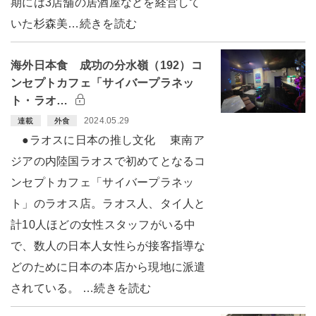
期には3店舗の居酒屋などを経営して
いた杉森美…続きを読む
海外日本食 成功の分水嶺（192）コ
ンセプトカフェ「サイバープラネッ
ト・ラオ…
2024.05.29
連載
外食
●ラオスに日本の推し文化 東南ア
ジアの内陸国ラオスで初めてとなるコ
ンセプトカフェ「サイバープラネッ
ト」のラオス店。ラオス人、タイ人と
計10人ほどの女性スタッフがいる中
で、数人の日本人女性らが接客指導な
どのために日本の本店から現地に派遣
されている。 …続きを読む