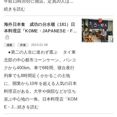
午前11時30分に開店。定員20人ほ…
続きを読む
海外日本食 成功の分水嶺（181）日
本料理店「KOME・JAPANESE・F…
2024.01.08
連載
外食
●第二の人生に迷わず選ぶ タイ東
北部の中心都市コーンケーン。バンコ
クから400km。車で6時間、寝台夜行
列車でも8時間近くかかるこの土地
に、開業から10年を超える人気の日本
料理店がある。大学や病院などが立ち
並ぶ中心地の一角。日本料理店「KOM
E・J…続きを読む