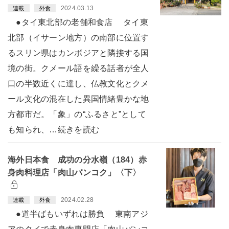
2024.03.13
連載
外食
●タイ東北部の老舗和食店 タイ東
北部（イサーン地方）の南部に位置す
るスリン県はカンボジアと隣接する国
境の街。クメール語を繰る話者が全人
口の半数近くに達し、仏教文化とクメ
ール文化の混在した異国情緒豊かな地
方都市だ。「象」の“ふるさと”として
も知られ、…続きを読む
海外日本食 成功の分水嶺（184）赤
身肉料理店「肉山バンコク」〈下〉
2024.02.28
連載
外食
●道半ばもいずれは勝負 東南アジ