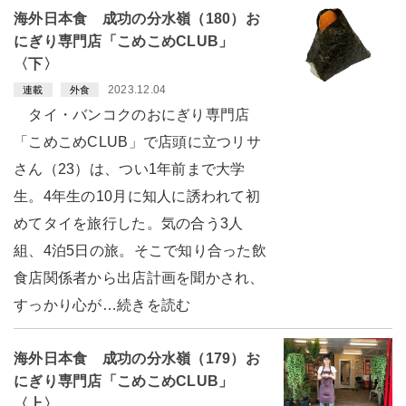
海外日本食 成功の分水嶺（180）お
にぎり専門店「こめこめCLUB」
〈下〉
2023.12.04
連載
外食
タイ・バンコクのおにぎり専門店
「こめこめCLUB」で店頭に立つリサ
さん（23）は、つい1年前まで大学
生。4年生の10月に知人に誘われて初
めてタイを旅行した。気の合う3人
組、4泊5日の旅。そこで知り合った飲
食店関係者から出店計画を聞かされ、
すっかり心が…続きを読む
海外日本食 成功の分水嶺（179）お
にぎり専門店「こめこめCLUB」
〈上〉