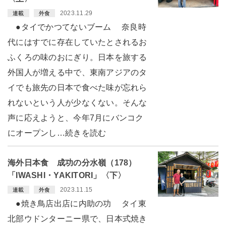
2023.11.29
連載
外食
●タイでかつてないブーム 奈良時
代にはすでに存在していたとされるお
ふくろの味のおにぎり。日本を旅する
外国人が増える中で、東南アジアのタ
イでも旅先の日本で食べた味が忘れら
れないという人が少なくない。そんな
声に応えようと、今年7月にバンコク
にオープンし…続きを読む
海外日本食 成功の分水嶺（178）
「IWASHI・YAKITORI」〈下〉
2023.11.15
連載
外食
●焼き鳥店出店に内助の功 タイ東
北部ウドンターニー県で、日本式焼き