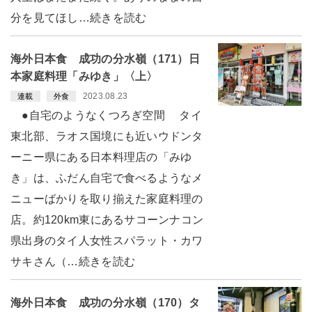
分を見てほし…続きを読む
海外日本食 成功の分水嶺（171）日
本家庭料理「みゆき」〈上〉
2023.08.23
連載
外食
●自宅のようなくつろぎ空間 タイ
東北部、ラオス国境にも近いウドンタ
ーニー県にある日本料理店の「みゆ
き」は、ふだん自宅で食べるようなメ
ニューばかりを取り揃えた家庭料理の
店。約120km東にあるサコーンナコン
県出身のタイ人女性スパラット・カワ
サキさん（…続きを読む
海外日本食 成功の分水嶺（170）タ