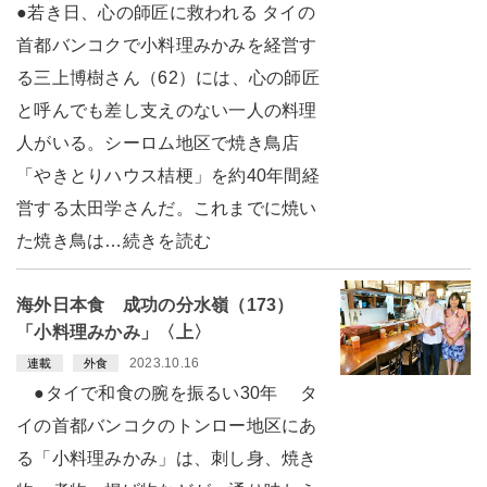
●若き日、心の師匠に救われる タイの
首都バンコクで小料理みかみを経営す
る三上博樹さん（62）には、心の師匠
と呼んでも差し支えのない一人の料理
人がいる。シーロム地区で焼き鳥店
「やきとりハウス桔梗」を約40年間経
営する太田学さんだ。これまでに焼い
た焼き鳥は…続きを読む
海外日本食 成功の分水嶺（173）
「小料理みかみ」〈上〉
2023.10.16
連載
外食
●タイで和食の腕を振るい30年 タ
イの首都バンコクのトンロー地区にあ
る「小料理みかみ」は、刺し身、焼き