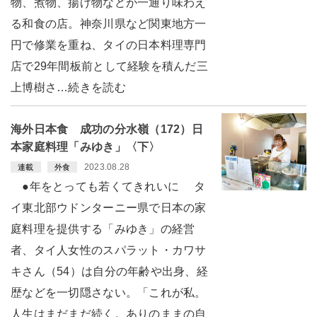
物、煮物、揚げ物などが一通り味わえ
る和食の店。神奈川県など関東地方一
円で修業を重ね、タイの日本料理専門
店で29年間板前として経験を積んだ三
上博樹さ…続きを読む
海外日本食 成功の分水嶺（172）日
本家庭料理「みゆき」〈下〉
2023.08.28
連載
外食
●年をとっても若くてきれいに タ
イ東北部ウドンターニー県で日本の家
庭料理を提供する「みゆき」の経営
者、タイ人女性のスパラット・カワサ
キさん（54）は自分の年齢や出身、経
歴などを一切隠さない。「これが私。
人生はまだまだ続く。ありのままの自