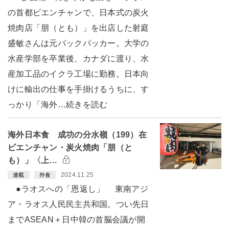
の首都ビエンチャンで、日本式の炭火
焼肉店「朋（とも）」を出店した射庭
盛敏さんは元バックパッカー。大学の
水産学部を卒業後、カナダに渡り、水
産加工品のイクラ工場に勤務。日本向
けに輸出の仕事を手掛けるうちに、す
っかり「海外…続きを読む
海外日本食 成功の分水嶺（199）在
ビエンチャン・炭火焼肉「朋（と
も）」〈上…
2024.11.25
連載
外食
●ラオスへの「恩返し」 東南アジ
ア・ラオス人民民主共和国。つい先日
までASEAN＋日中韓の首脳会議が開