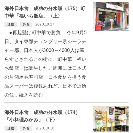
海外日本食 成功の分水嶺（175）町
中華「福いち飯店」〈上〉
2023.10.27
連載
外食
●再起懸け町中華で勝負 今年9月5
日、タイ東部チョンブリー県シーラチ
ャー郡。日本人が3000～4000人は暮
らすとされるこの街に、町中華「福い
ち飯店」は誕生した。周囲には日本式
の居酒屋や寿司店、日本食材を扱う食
品スーパーは複数あれど、日本で近所
の住…続きを読む
海外日本食 成功の分水嶺（174）
「小料理みかみ」〈下〉
2023.10.18
連載
外食