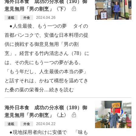
海外日本食 成功の分水嶺（190）御
意見無用「男の割烹」〈下〉
2024.04.26
連載
外食
●人生最後、もう一つの夢 タイの
首都バンコクで、安価な日本料理の提
供に挑戦する御意見無用「男の割
烹」。経営する竹内清忠さん（78）に
は、その先にもう一つの夢がある。
「もう年だし、人生最後の本当の夢」
と話すそれは、かねて構想を温めてき
た桑の葉の栄養分…続きを読む
海外日本食 成功の分水嶺（189）御
意見無用「男の割烹」〈上〉
2024.04.22
連載
外食
●現地採用者向けに安価で 「味も