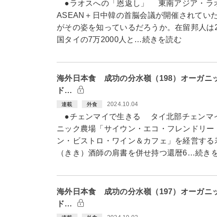
●ラオスへの「恩返し」 東南アジア・ラ
ASEAN＋日中韓の首脳会議が開催されてい
がその姿を知っているだろうか。在留邦人は20
国タイの7万2000人と…続きを読む
海外日本食 成功の分水嶺（198）オーガニ
ド…
2024.10.04
連載
外食
●チェンマイで生きる タイ北部チェンマ
ニック農場「サイウン・エコ・フレンドリー
ン・ビストロ・ワイン＆カフェ」を経営する
（きき）酒師の肩書を併せ持つ還暦6…続き
海外日本食 成功の分水嶺（197）オーガニ
ド…