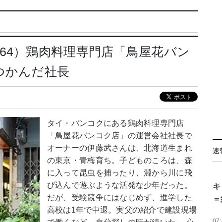
64）鶏肉料理専門店「鳥屋花バン
つかんだ社長
タイ・バンコクにある鶏肉料理専門店
「鳥屋花バンコク店」の運営会社社長で
オーナーの伊藤武さんは、北海道生まれ
速
の東京・青梅育ち。子どものころは、森
に入って昆虫を捕ったり、淵から川に飛
び込んで遊ぶような活発な少年だった。
キ
だが、受験競争にはなじめず、進学した
＝
高校は1年で中退。実父の紹介で建設現場
07