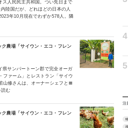
オス人民民主共和国。つい先日まで
た内陸国だが、どれほどの日本の人
23年10月現在でわずか578人。隣
4
ック農場「サイウン・エコ・フレン
5
イ県サンパートーン郡で完全オーガ
・ファーム」とレストラン「サイウ
若山修さんは、オーナーシェフと〓
を読む
注
ック農場「サイウン・エコ・フレン