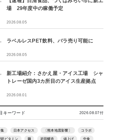
【速報】日清食品、つくばみらい市に新工
場 29年度中の稼働予定
2026.08.05
.
ラベルレスPET飲料、バラ売り可能に
2026.08.05
.
新工場紹介：さかえ屋・アイス工場 シャ
トレーゼ国内3カ所目のアイス生産拠点
2026.08.01
目キーワード
2026.08.07付
特集
日本アクセス
〔熊本地震影響〕
コラボ
理研ビタミン
麺
岩田醸造
値上げ
中食