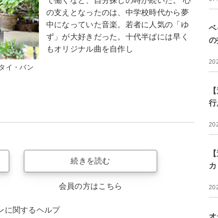
で働くなど、自分探しの時が続いた。 心
の支えとなったのは、中学校時代から夢
中になっていた音楽。若者に人気の「ゆ
ベ
ず」が大好きだった。十代半ばには早く
の
もオリジナル曲を自作し
20
タイ・バン
【
行
20
【
続きを読む
カ
会員の方はこちら
20
ンに関するヘルプ
オ