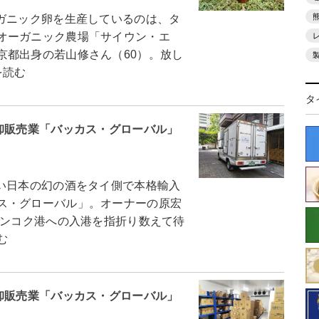
ガニック卵を生産しているのは、タ
オーガニック農場「サイウン・エ
京都出身の若山修さん（60）。放し
を読む
タ
卸販売業「バッカス・グローバル」
い日本の幻の酒をタイ側で本格輸入
ス・グローバル」。オーナーの原宏
バンコク港への入港を指折り数えて待
む
卸販売業「バッカス・グローバル」