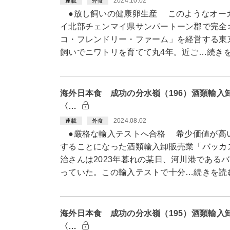
2024.10.02
連載
外食
●放し飼いの健康卵生産 このようなオー
イ北部チェンマイ県サンパートーン郡で完全
コ・フレンドリー・ファーム」を経営する東
飼いでニワトリを育てて丸4年。近ご…続き
海外日本食 成功の分水嶺（196）酒類輸入
〈…
2024.08.02
連載
外食
●厳格な輸入テストへ合格 希少価値が高
することになった酒類輸入卸販売業「バッカ
治さんは2023年暮れの某日、河川港である
っていた。この輸入テストで十分…続きを読
海外日本食 成功の分水嶺（195）酒類輸入
〈…