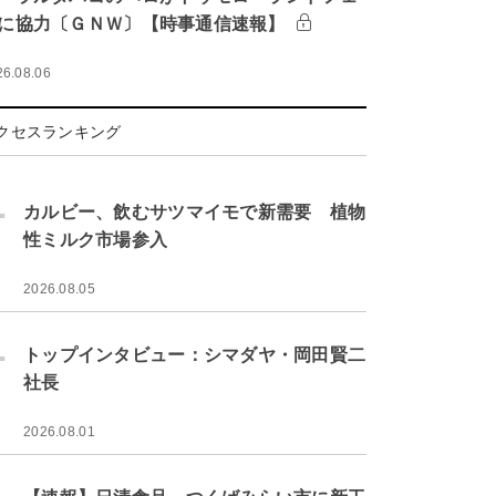
に協力〔ＧＮＷ〕【時事通信速報】
26.08.06
クセスランキング
.
カルビー、飲むサツマイモで新需要 植物
性ミルク市場参入
2026.08.05
.
トップインタビュー：シマダヤ・岡田賢二
社長
2026.08.01
.