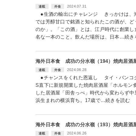
2024.07.31
連載
外食
●生酒の輸出にチャレンジ きっかけは、
では芳醇甘口で銘酒と知られたこの酒が、ど
のか」。「この酒」とは、江戸時代に創業し
名な一本のこと。飲んだ場所は、日本…続き
海外日本食 成功の分水嶺（194）焼肉居
2024.06.28
連載
外食
●チャンスをくれた恩返し タイ・バンコク
S直下に新規開業した焼肉居酒屋「ホルモン
した居酒屋「田舎っぺ」時代から変わらず中
浜生まれの横浜育ち。17歳で…続きを読む
海外日本食 成功の分水嶺（193）焼肉居
2024.06.26
連載
外食