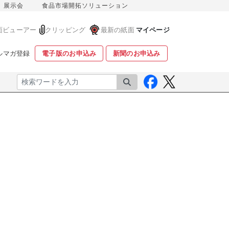
展示会
食品市場開拓ソリューション
面ビューアー
クリッピング
最新の紙面
マイページ
ルマガ登録
電子版のお申込み
新聞のお申込み
検索