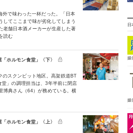
海外で味わった一杯だった。「日本
うしてここまで味が劣化してしまう
日
た老舗日本酒メーカーが生産した著
を読む
媒
酒屋「ホルモン食堂」〈下〉
のスクンビット地区。高架鉄道BT
食堂」の調理担当は、3年半前に閉店
里博典さん（64）が務めている。横
媒
酒屋「ホルモン食堂」〈上〉