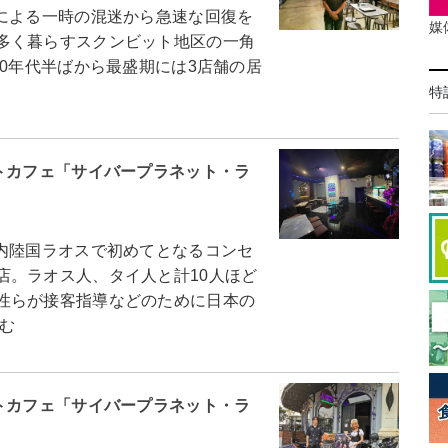
による一時の混迷から急速な回復を
媒
多く暮らすスクンビット地区の一角
00年代半ばから最盛期には3店舗の居
特
トカフェ「サイバープラネット・ラ
内陸国ラオスで初めてとなるコンセ
店。ラオス人、タイ人と計10人ほど
性らが接客指導などのために日本の
む
トカフェ「サイバープラネット・ラ