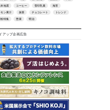
熊本地震
コーヒー
雪印乳業
海苔
レモン果汁
抹茶
チョコレート
トレンド
製粉特集
惣菜
明治
イアップ企画広告