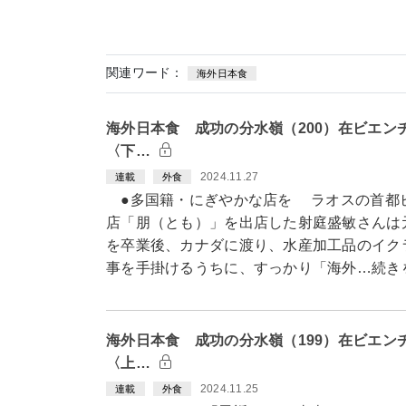
関連ワード：
海外日本食
海外日本食 成功の分水嶺（200）在ビエン
〈下…
2024.11.27
連載
外食
●多国籍・にぎやかな店を ラオスの首都
店「朋（とも）」を出店した射庭盛敏さんは
を卒業後、カナダに渡り、水産加工品のイク
事を手掛けるうちに、すっかり「海外…続き
海外日本食 成功の分水嶺（199）在ビエン
〈上…
2024.11.25
連載
外食