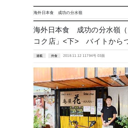
海外日本食 成功の分水嶺
海外日本食 成功の分水嶺（
コク店」<下> バイトから
2018.11.12 11794号 03面
連載
外食