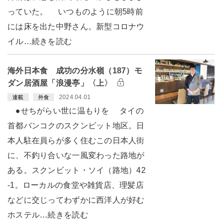
っていた。 いつものように朝5時前
には床を出た中野さん。新型コロナウ
イル…続きを読む
海外日本食 成功の分水嶺（187）モ
ダン居酒屋「浪漫亭」〈上〉
2024.04.01
連載
外食
●せちがらい世に温もりを タイの
首都バンコクのスクンビット地区。日
本人駐在員らが多く住むこの日本人街
に、不釣り合いな一風変わった路地が
ある。スクンビット・ソイ（路地）42
-1。ローカルの食堂や雑貨店、理髪店
などに交じってわずかに西洋人が好む
ホステル…続きを読む