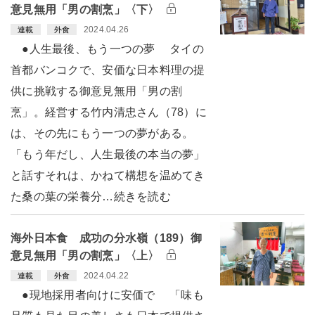
意見無用「男の割烹」〈下〉
2024.04.26
連載
外食
●人生最後、もう一つの夢 タイの
首都バンコクで、安価な日本料理の提
供に挑戦する御意見無用「男の割
烹」。経営する竹内清忠さん（78）に
は、その先にもう一つの夢がある。
「もう年だし、人生最後の本当の夢」
と話すそれは、かねて構想を温めてき
た桑の葉の栄養分…続きを読む
海外日本食 成功の分水嶺（189）御
意見無用「男の割烹」〈上〉
2024.04.22
連載
外食
●現地採用者向けに安価で 「味も