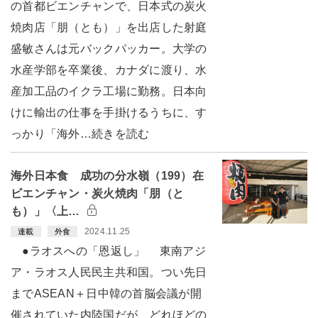
の首都ビエンチャンで、日本式の炭火
焼肉店「朋（とも）」を出店した射庭
盛敏さんは元バックパッカー。大学の
水産学部を卒業後、カナダに渡り、水
産加工品のイクラ工場に勤務。日本向
けに輸出の仕事を手掛けるうちに、す
っかり「海外…続きを読む
海外日本食 成功の分水嶺（199）在
ビエンチャン・炭火焼肉「朋（と
も）」〈上…
2024.11.25
連載
外食
●ラオスへの「恩返し」 東南アジ
ア・ラオス人民民主共和国。つい先日
までASEAN＋日中韓の首脳会議が開
催されていた内陸国だが、どれほどの