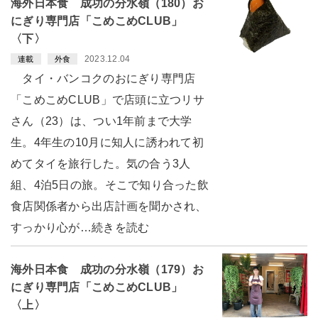
海外日本食 成功の分水嶺（180）お
にぎり専門店「こめこめCLUB」
〈下〉
2023.12.04
連載
外食
タイ・バンコクのおにぎり専門店
「こめこめCLUB」で店頭に立つリサ
さん（23）は、つい1年前まで大学
生。4年生の10月に知人に誘われて初
めてタイを旅行した。気の合う3人
組、4泊5日の旅。そこで知り合った飲
食店関係者から出店計画を聞かされ、
すっかり心が…続きを読む
海外日本食 成功の分水嶺（179）お
にぎり専門店「こめこめCLUB」
〈上〉