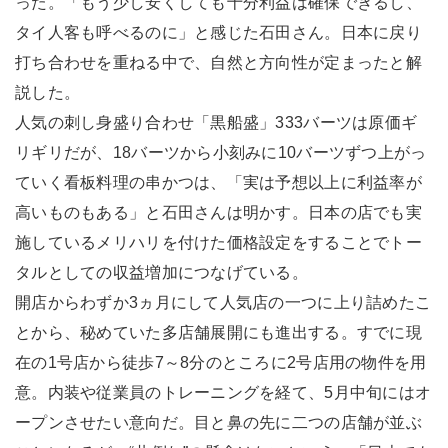
った。「もう少し安くしても十分利益は確保できるし、
タイ人客も呼べるのに」と感じた石田さん。日本に戻り
打ち合わせを重ねる中で、自然と方向性が定まったと解
説した。
人気の刺し身盛り合わせ「黒船盛」333バーツは原価ギ
リギリだが、18バーツから小刻みに10バーツずつ上がっ
ていく看板料理の串かつは、「実は予想以上に利益率が
高いものもある」と石田さんは明かす。日本の店でも実
施しているメリハリを付けた価格設定をすることでトー
タルとしての収益増加につなげている。
開店からわずか3ヵ月にして人気店の一つに上り詰めたこ
とから、秘めていた多店舗展開にも進出する。すでに現
在の1号店から徒歩7～8分のところに2号店用の物件を用
意。内装や従業員のトレーニングを経て、5月中旬にはオ
ープンさせたい意向だ。目と鼻の先に二つの店舗が並ぶ