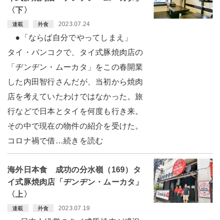
〈下〉
2023.07.24
連載
外食
●「ならば自分でやってしまえ」
タイ・バンコクで、タイ式豚焼肉店の
「ヂンヂン・ムーカタ」をこの春開業
した内田智行さんだが、当初から焼肉
店を考えていたわけではなかった。旅
行などで日本とタイを何度も行き来。
その中で現在の物件の紹介を受けた。
コロナ禍で借…続きを読む
海外日本食 成功の分水嶺（169）タ
イ式豚焼肉店「ヂンヂン・ムーカタ」
〈上〉
2023.07.19
連載
外食