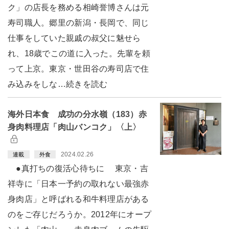
ク」の店長を務める相崎誉博さんは元
寿司職人。郷里の新潟・長岡で、同じ
仕事をしていた親戚の叔父に魅せら
れ、18歳でこの道に入った。先輩を頼
って上京。東京・世田谷の寿司店で住
み込みをしな…続きを読む
海外日本食 成功の分水嶺（183）赤
身肉料理店「肉山バンコク」〈上〉
2024.02.26
連載
外食
●真打ちの復活心待ちに 東京・吉
祥寺に「日本一予約の取れない最強赤
身肉店」と呼ばれる和牛料理店がある
のをご存じだろうか。2012年にオープ