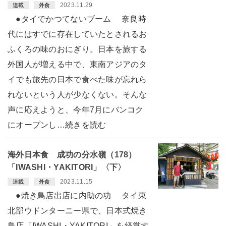
2023.11.29
連載
外食
●タイでかつてないブーム 奈良時
代にはすでに存在していたとされるお
ふくろの味のおにぎり。日本を旅する
外国人が増える中で、東南アジアのタ
イでも旅先の日本で食べた味が忘れら
れないという人が少なくない。そんな
声に応えようと、今年7月にバンコク
にオープンし…続きを読む
海外日本食 成功の分水嶺（178）
「IWASHI・YAKITORI」〈下〉
2023.11.15
連載
外食
●焼き鳥店出店に内助の功 タイ東
北部ウドンターニー県で、日本式焼き
鳥店「IWASHI・YAKITORI」を経営す