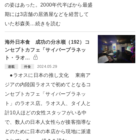
の姿はあった。2000年代半ばから最盛
期には3店舗の居酒屋などを経営して
いた杉森美…続きを読む
海外日本食 成功の分水嶺（192）コ
ンセプトカフェ「サイバープラネッ
ト・ラオ…
2024.05.29
連載
外食
●ラオスに日本の推し文化 東南ア
ジアの内陸国ラオスで初めてとなるコ
ンセプトカフェ「サイバープラネッ
ト」のラオス店。ラオス人、タイ人と
計10人ほどの女性スタッフがいる中
で、数人の日本人女性らが接客指導な
どのために日本の本店から現地に派遣