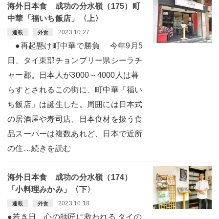
海外日本食 成功の分水嶺（175）町
中華「福いち飯店」〈上〉
2023.10.27
連載
外食
●再起懸け町中華で勝負 今年9月5
日、タイ東部チョンブリー県シーラチ
ャー郡。日本人が3000～4000人は暮
らすとされるこの街に、町中華「福い
ち飯店」は誕生した。周囲には日本式
の居酒屋や寿司店、日本食材を扱う食
品スーパーは複数あれど、日本で近所
の住…続きを読む
海外日本食 成功の分水嶺（174）
「小料理みかみ」〈下〉
2023.10.18
連載
外食
●若き日、心の師匠に救われる タイの