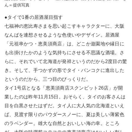
ん＝提供写真
●タイで1番の居酒屋目指す
七福神の恵比寿さまを思い起こすキャラクターに、大阪
なんばを連想させるような色使いやデザイン。居酒屋
「元祖串かつ・恵美須商店」は、どこか遊園地や縁日に
も出掛けたかのような気持ちにさせる不思議な酒場。さ
らに、それでいて北海道が発祥というのだから2度目の驚
き。そして、手つかずの形でタイ・バンコクに進出した
というのだから、三つ目のびっくりだ。
タイ1号店となる「恵美須商店スクンビット26店」が開
業したのは昨年11月15日。おそらく、タイのお客さんは
目を白黒させたはずだ。タイ人に大人気の北海道といえ
ば、見渡す限りのパウダースノーに、夏は美しい薄紫色
のラベンダー。雄大な自然とおいしい海の幸。ところ