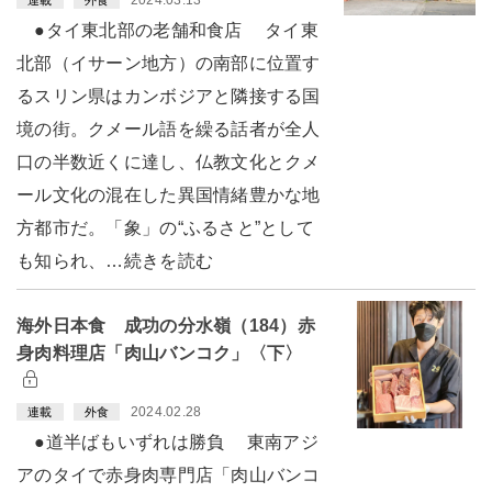
2024.03.13
連載
外食
●タイ東北部の老舗和食店 タイ東
北部（イサーン地方）の南部に位置す
るスリン県はカンボジアと隣接する国
境の街。クメール語を繰る話者が全人
口の半数近くに達し、仏教文化とクメ
ール文化の混在した異国情緒豊かな地
方都市だ。「象」の“ふるさと”として
も知られ、…続きを読む
海外日本食 成功の分水嶺（184）赤
身肉料理店「肉山バンコク」〈下〉
2024.02.28
連載
外食
●道半ばもいずれは勝負 東南アジ
アのタイで赤身肉専門店「肉山バンコ