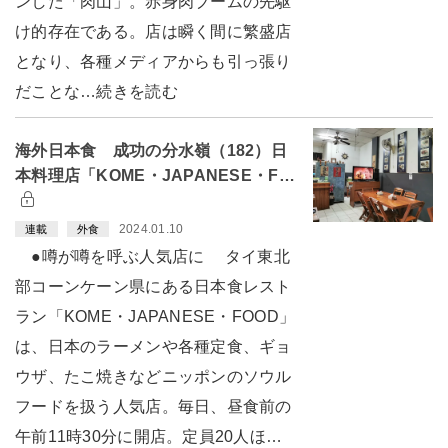
ンした「肉山」。赤身肉ブームの先駆
け的存在である。店は瞬く間に繁盛店
となり、各種メディアからも引っ張り
だことな…続きを読む
海外日本食 成功の分水嶺（182）日
本料理店「KOME・JAPANESE・F…
2024.01.10
連載
外食
●噂が噂を呼ぶ人気店に タイ東北
部コーンケーン県にある日本食レスト
ラン「KOME・JAPANESE・FOOD」
は、日本のラーメンや各種定食、ギョ
ウザ、たこ焼きなどニッポンのソウル
フードを扱う人気店。毎日、昼食前の
午前11時30分に開店。定員20人ほ…