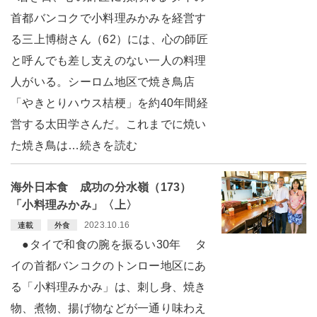
首都バンコクで小料理みかみを経営す
る三上博樹さん（62）には、心の師匠
と呼んでも差し支えのない一人の料理
人がいる。シーロム地区で焼き鳥店
「やきとりハウス桔梗」を約40年間経
営する太田学さんだ。これまでに焼い
た焼き鳥は…続きを読む
海外日本食 成功の分水嶺（173）
「小料理みかみ」〈上〉
2023.10.16
連載
外食
●タイで和食の腕を振るい30年 タ
イの首都バンコクのトンロー地区にあ
る「小料理みかみ」は、刺し身、焼き
物、煮物、揚げ物などが一通り味わえ