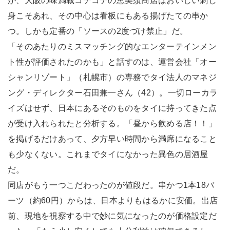
が、大阪の味満載コテコテの恵美須商店はおいしい刺し
身こそあれ、その中心は看板にもある揚げたての串か
つ。しかも定番の「ソースの2度づけ禁止」だ。
「そのあたりのミスマッチング的なエンターテインメン
ト性が評価されたのかも」と話すのは、運営会社「オー
シャンリゾート」（札幌市）の専務でタイ法人のマネジ
ング・ディレクター石田兼一さん（42）。一切ローカラ
イズはせず、日本にあるそのものをタイに持ってきた点
が受け入れられたと分析する。「昼から飲める店！！」
を掲げるだけあって、夕方早い時間から満席になること
も少なくない。これまでタイになかった異色の居酒屋
だ。
同店がもう一つこだわったのが値段だ。串かつ1本18バ
ーツ（約60円）からは、日本よりもはるかに安価。出店
前、現地を視察する中で妙に気になったのが価格設定だ