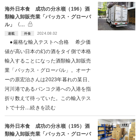
海外日本食 成功の分水嶺（196）酒
類輸入卸販売業「バッカス・グローバ
ル」〈…
2024.08.02
連載
外食
●厳格な輸入テストへ合格 希少価
値が高い日本の幻の酒をタイ側で本格
輸入することになった酒類輸入卸販売
業「バッカス・グローバル」。オーナ
ーの原宏治さんは2023年暮れの某日、
河川港であるバンコク港への入港を指
折り数えて待っていた。この輸入テス
トで十分…続きを読む
海外日本食 成功の分水嶺（195）酒
類輸入卸販売業「バッカス・グローバ