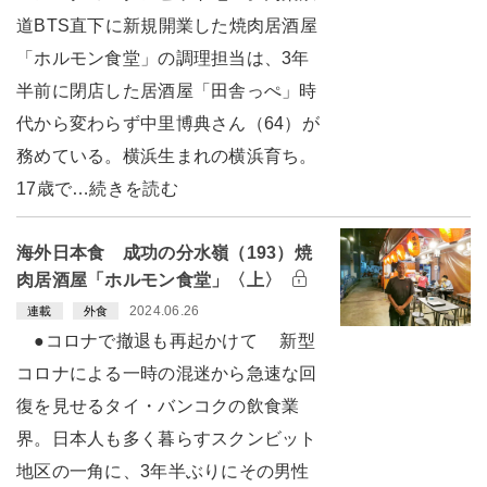
道BTS直下に新規開業した焼肉居酒屋
「ホルモン食堂」の調理担当は、3年
半前に閉店した居酒屋「田舎っぺ」時
代から変わらず中里博典さん（64）が
務めている。横浜生まれの横浜育ち。
17歳で…続きを読む
海外日本食 成功の分水嶺（193）焼
肉居酒屋「ホルモン食堂」〈上〉
2024.06.26
連載
外食
●コロナで撤退も再起かけて 新型
コロナによる一時の混迷から急速な回
復を見せるタイ・バンコクの飲食業
界。日本人も多く暮らすスクンビット
地区の一角に、3年半ぶりにその男性