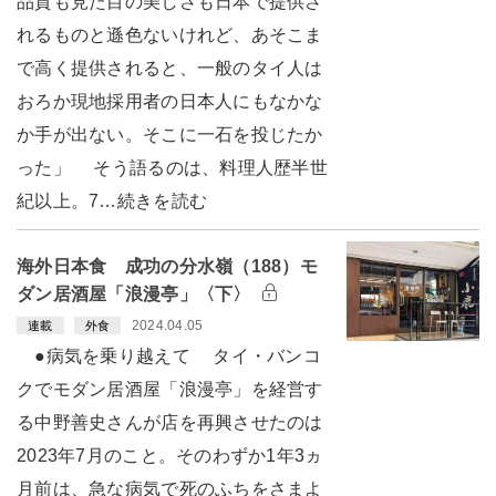
品質も見た目の美しさも日本で提供さ
れるものと遜色ないけれど、あそこま
で高く提供されると、一般のタイ人は
おろか現地採用者の日本人にもなかな
か手が出ない。そこに一石を投じたか
った」 そう語るのは、料理人歴半世
紀以上。7…続きを読む
海外日本食 成功の分水嶺（188）モ
ダン居酒屋「浪漫亭」〈下〉
2024.04.05
連載
外食
●病気を乗り越えて タイ・バンコ
クでモダン居酒屋「浪漫亭」を経営す
る中野善史さんが店を再興させたのは
2023年7月のこと。そのわずか1年3ヵ
月前は、急な病気で死のふちをさまよ