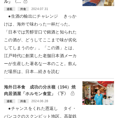
ル」〈…
2024.07.31
連載
外食
●生酒の輸出にチャレンジ きっか
けは、海外で味わった一杯だった。
「日本では芳醇甘口で銘酒と知られた
この酒が、どうしてここまで味が劣化
してしまうのか」。「この酒」とは、
江戸時代に創業した老舗日本酒メーカ
ーが生産した著名な一本のこと。飲ん
だ場所は、日本…続きを読む
海外日本食 成功の分水嶺（194）焼
肉居酒屋「ホルモン食堂」〈下〉
2024.06.28
連載
外食
●チャンスをくれた恩返し タイ・
バンコクのスクンビット地区。高架鉄