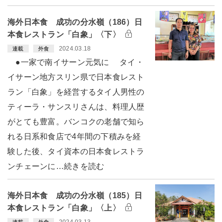
海外日本食 成功の分水嶺（186）日
本食レストラン「白象」〈下〉
2024.03.18
連載
外食
●一家で南イサーン元気に タイ・
イサーン地方スリン県で日本食レスト
ラン「白象」を経営するタイ人男性の
ティーラ・サンスリさんは、料理人歴
がとても豊富。バンコクの老舗で知ら
れる日系和食店で4年間の下積みを経
験した後、タイ資本の日本食レストラ
ンチェーンに…続きを読む
海外日本食 成功の分水嶺（185）日
本食レストラン「白象」〈上〉