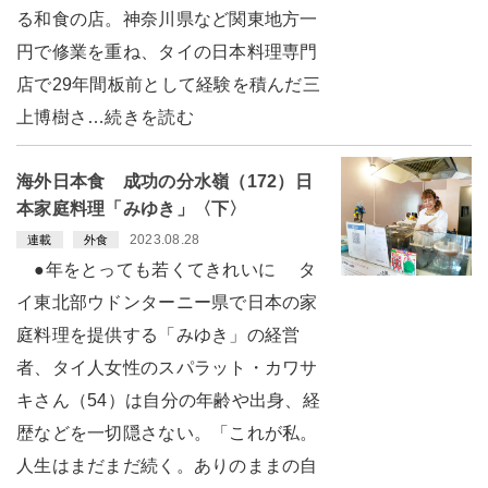
る和食の店。神奈川県など関東地方一
円で修業を重ね、タイの日本料理専門
店で29年間板前として経験を積んだ三
上博樹さ…続きを読む
海外日本食 成功の分水嶺（172）日
本家庭料理「みゆき」〈下〉
2023.08.28
連載
外食
●年をとっても若くてきれいに タ
イ東北部ウドンターニー県で日本の家
庭料理を提供する「みゆき」の経営
者、タイ人女性のスパラット・カワサ
キさん（54）は自分の年齢や出身、経
歴などを一切隠さない。「これが私。
人生はまだまだ続く。ありのままの自