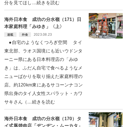
分を見てほし…続きを読む
海外日本食 成功の分水嶺（171）日
本家庭料理「みゆき」〈上〉
2023.08.23
連載
外食
●自宅のようなくつろぎ空間 タイ
東北部、ラオス国境にも近いウドンタ
ーニー県にある日本料理店の「みゆ
き」は、ふだん自宅で食べるようなメ
ニューばかりを取り揃えた家庭料理の
店。約120km東にあるサコーンナコン
県出身のタイ人女性スパラット・カワ
サキさん（…続きを読む
海外日本食 成功の分水嶺（170）タ
イ式豚焼肉店「ヂンヂン・ムーカタ」