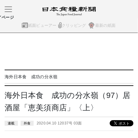
イページ
紙面ビューアー
クリッピング
最新の紙面
海外日本食 成功の分水嶺
海外日本食 成功の分水嶺（97）居
酒屋「恵美須商店」〈上〉
2020.04.10 12037号 03面
連載
外食