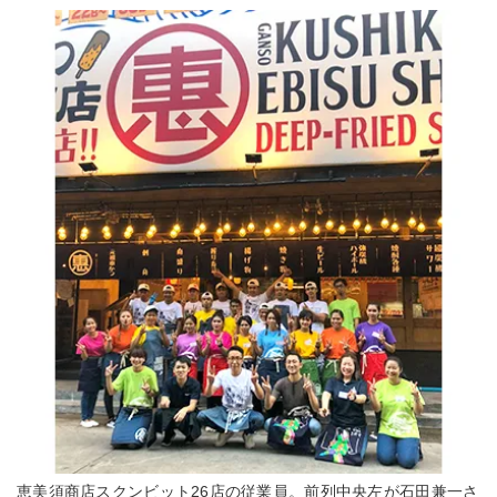
恵美須商店スクンビット26店の従業員。前列中央左が石田兼一さ