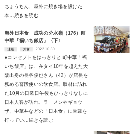
ちょうちん、屋外に焼き場を設けた
本…続きを読む
海外日本食 成功の分水嶺（176）町
中華「福いち飯店」〈下〉
2023.10.30
連載
外食
●コンセプトをはっきりと 町中華「福
いち飯店」は、在タイ10年を超えた大
阪出身の長谷俊也さん（42）が店長を
務める普段使いの飲食店。取材に訪れ
た10月の日曜日午後もひっきりなしに
日本人客が訪れ、ラーメンやギョウ
ザ、中華丼などの「日本食」に舌鼓を
打ってい…続きを読む