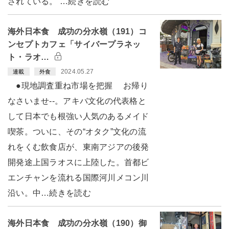
されている。 …続きを読む
海外日本食 成功の分水嶺（191）コ
ンセプトカフェ「サイバープラネッ
ト・ラオ…
2024.05.27
連載
外食
●現地調査重ね市場を把握 お帰り
なさいませ--。アキバ文化の代表格と
して日本でも根強い人気のあるメイド
喫茶。ついに、その“オタク”文化の流
れをくむ飲食店が、東南アジアの後発
開発途上国ラオスに上陸した。首都ビ
エンチャンを流れる国際河川メコン川
沿い。中…続きを読む
海外日本食 成功の分水嶺（190）御