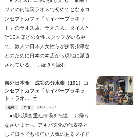
●ラオスに日本の推し文化 東南ア
ジアの内陸国ラオスで初めてとなるコ
ンセプトカフェ「サイバープラネッ
ト」のラオス店。ラオス人、タイ人と
計10人ほどの女性スタッフがいる中
で、数人の日本人女性らが接客指導な
どのために日本の本店から現地に派遣
されている。 …続きを読む
海外日本食 成功の分水嶺（191）コ
ンセプトカフェ「サイバープラネッ
ト・ラオ…
2024.05.27
連載
外食
●現地調査重ね市場を把握 お帰り
なさいませ--。アキバ文化の代表格と
して日本でも根強い人気のあるメイド