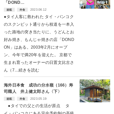
「DOND…
2023.06.12
連載
外食
●タイ人客に救われた タイ・バンコク
のスクンビット通りから枝道を一本入
った路地の突き当たりに、うどんとお
好み焼き、もんじゃ焼きの店「DOND
ON」はある。2003年2月にオープ
ン、今年で満20年を迎えた。 京都で
生まれ育ったオーナーの日置文比古さ
ん（7…続きを読む
海外日本食 成功の分水嶺（166）寿
司職人 井上健太郎さん〈下〉
2023.05.19
連載
外食
●タイでの父との生活が原点 タ
イ・バンコクにある完全予約制の高級