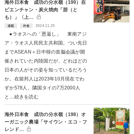
海外日本食 成功の分水嶺（199）在
ビエンチャン・炭火焼肉「朋（と
も）」〈上…
2024.11.25
連載
外食
●ラオスへの「恩返し」 東南アジ
ア・ラオス人民民主共和国。つい先日
までASEAN＋日中韓の首脳会議が開
催されていた内陸国だが、どれほどの
日本の人がその姿を知っているだろう
か。在留邦人は2023年10月現在でわ
ずか578人。隣国タイの7万2000人
と…続きを読む
海外日本食 成功の分水嶺（198）オ
ーガニック農場「サイウン・エコ・フ
レンド…