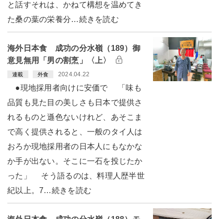
と話すそれは、かねて構想を温めてき
た桑の葉の栄養分…続きを読む
海外日本食 成功の分水嶺（189）御
意見無用「男の割烹」〈上〉
2024.04.22
連載
外食
●現地採用者向けに安価で 「味も
品質も見た目の美しさも日本で提供さ
れるものと遜色ないけれど、あそこま
で高く提供されると、一般のタイ人は
おろか現地採用者の日本人にもなかな
か手が出ない。そこに一石を投じたか
った」 そう語るのは、料理人歴半世
紀以上。7…続きを読む