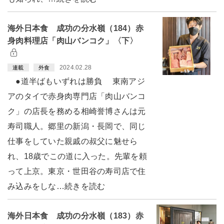
海外日本食 成功の分水嶺（184）赤
身肉料理店「肉山バンコク」〈下〉
2024.02.28
連載
外食
●道半ばもいずれは勝負 東南アジ
アのタイで赤身肉専門店「肉山バンコ
ク」の店長を務める相崎誉博さんは元
寿司職人。郷里の新潟・長岡で、同じ
仕事をしていた親戚の叔父に魅せら
れ、18歳でこの道に入った。先輩を頼
って上京。東京・世田谷の寿司店で住
み込みをしな…続きを読む
海外日本食 成功の分水嶺（183）赤