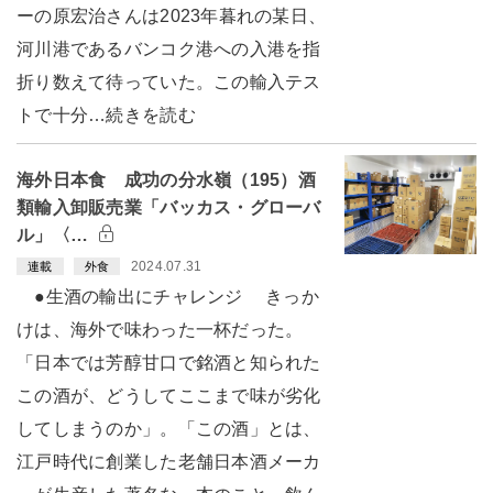
ーの原宏治さんは2023年暮れの某日、
河川港であるバンコク港への入港を指
折り数えて待っていた。この輸入テス
トで十分…続きを読む
海外日本食 成功の分水嶺（195）酒
類輸入卸販売業「バッカス・グローバ
ル」〈…
2024.07.31
連載
外食
●生酒の輸出にチャレンジ きっか
けは、海外で味わった一杯だった。
「日本では芳醇甘口で銘酒と知られた
この酒が、どうしてここまで味が劣化
してしまうのか」。「この酒」とは、
江戸時代に創業した老舗日本酒メーカ