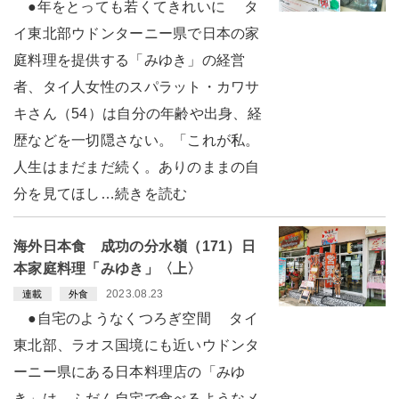
●年をとっても若くてきれいに タ
イ東北部ウドンターニー県で日本の家
庭料理を提供する「みゆき」の経営
者、タイ人女性のスパラット・カワサ
キさん（54）は自分の年齢や出身、経
歴などを一切隠さない。「これが私。
人生はまだまだ続く。ありのままの自
分を見てほし…続きを読む
海外日本食 成功の分水嶺（171）日
本家庭料理「みゆき」〈上〉
2023.08.23
連載
外食
●自宅のようなくつろぎ空間 タイ
東北部、ラオス国境にも近いウドンタ
ーニー県にある日本料理店の「みゆ
き」は、ふだん自宅で食べるようなメ