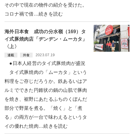
その中で現在の物件の紹介を受けた。
コロナ禍で借…続きを読む
海外日本食 成功の分水嶺（169）タ
イ式豚焼肉店「ヂンヂン・ムーカタ」
〈上〉
2023.07.19
連載
外食
●日本人経営のタイ式豚焼肉が盛況
タイ式豚焼肉の「ムーカタ」という
料理をご存じだろうか。鉄あるいはア
ルミでできた円錐状の鍋の山肌で豚肉
を焼き、裾野にあたるふちのくぼんだ
部分で野菜を煮る。「焼く」と「煮
る」の両方が一台で味わえるというタ
イの優れた焼肉…続きを読む