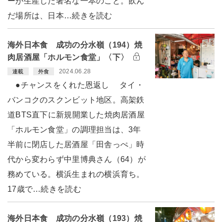
ーが生産した著名な一本のこと。飲ん
だ場所は、日本…続きを読む
海外日本食 成功の分水嶺（194）焼
肉居酒屋「ホルモン食堂」〈下〉
2024.06.28
連載
外食
●チャンスをくれた恩返し タイ・
バンコクのスクンビット地区。高架鉄
道BTS直下に新規開業した焼肉居酒屋
「ホルモン食堂」の調理担当は、3年
半前に閉店した居酒屋「田舎っぺ」時
代から変わらず中里博典さん（64）が
務めている。横浜生まれの横浜育ち。
17歳で…続きを読む
海外日本食 成功の分水嶺（193）焼