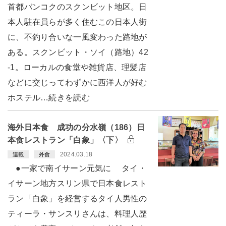
首都バンコクのスクンビット地区。日
本人駐在員らが多く住むこの日本人街
に、不釣り合いな一風変わった路地が
ある。スクンビット・ソイ（路地）42
-1。ローカルの食堂や雑貨店、理髪店
などに交じってわずかに西洋人が好む
ホステル…続きを読む
海外日本食 成功の分水嶺（186）日
本食レストラン「白象」〈下〉
2024.03.18
連載
外食
●一家で南イサーン元気に タイ・
イサーン地方スリン県で日本食レスト
ラン「白象」を経営するタイ人男性の
ティーラ・サンスリさんは、料理人歴