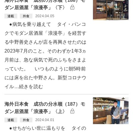
海外日本食 成功の分水嶺（188）モ
ダン居酒屋「浪漫亭」〈下〉
2024.04.05
連載
外食
●病気を乗り越えて タイ・バンコ
クでモダン居酒屋「浪漫亭」を経営す
る中野善史さんが店を再興させたのは
2023年7月のこと。そのわずか1年3ヵ
月前は、急な病気で死のふちをさまよ
っていた。 いつものように朝5時前
には床を出た中野さん。新型コロナウ
イル…続きを読む
海外日本食 成功の分水嶺（187）モ
ダン居酒屋「浪漫亭」〈上〉
2024.04.01
連載
外食
●せちがらい世に温もりを タイの