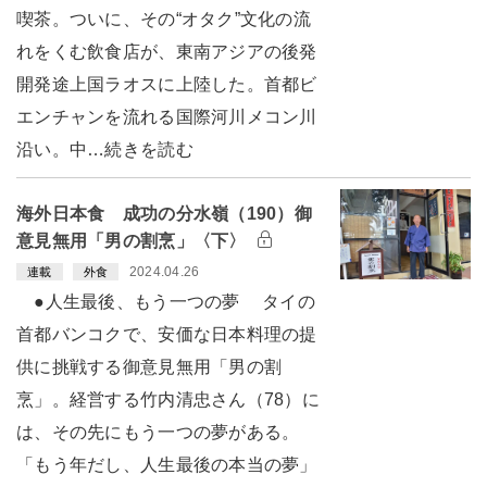
喫茶。ついに、その“オタク”文化の流
れをくむ飲食店が、東南アジアの後発
開発途上国ラオスに上陸した。首都ビ
エンチャンを流れる国際河川メコン川
沿い。中…続きを読む
海外日本食 成功の分水嶺（190）御
意見無用「男の割烹」〈下〉
2024.04.26
連載
外食
●人生最後、もう一つの夢 タイの
首都バンコクで、安価な日本料理の提
供に挑戦する御意見無用「男の割
烹」。経営する竹内清忠さん（78）に
は、その先にもう一つの夢がある。
「もう年だし、人生最後の本当の夢」