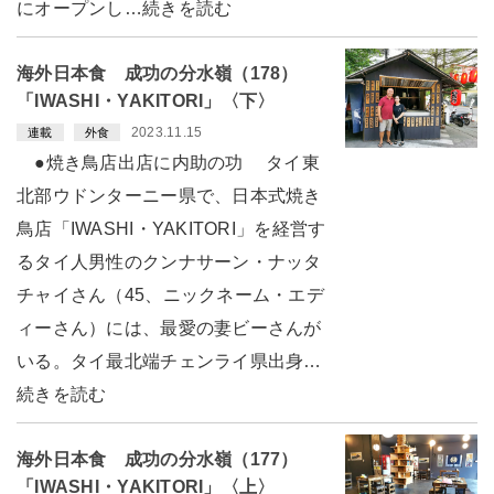
にオープンし…続きを読む
海外日本食 成功の分水嶺（178）
「IWASHI・YAKITORI」〈下〉
2023.11.15
連載
外食
●焼き鳥店出店に内助の功 タイ東
北部ウドンターニー県で、日本式焼き
鳥店「IWASHI・YAKITORI」を経営す
るタイ人男性のクンナサーン・ナッタ
チャイさん（45、ニックネーム・エデ
ィーさん）には、最愛の妻ビーさんが
いる。タイ最北端チェンライ県出身…
続きを読む
海外日本食 成功の分水嶺（177）
「IWASHI・YAKITORI」〈上〉