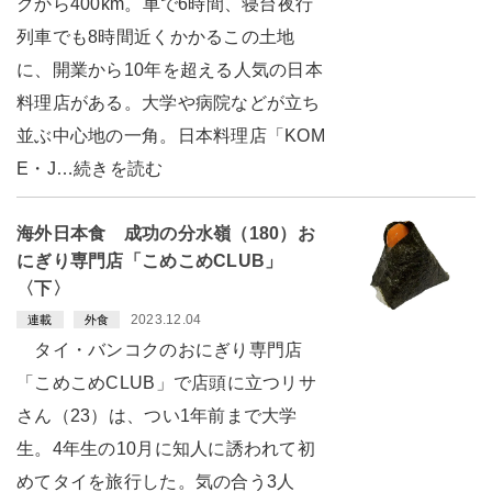
クから400km。車で6時間、寝台夜行
列車でも8時間近くかかるこの土地
に、開業から10年を超える人気の日本
料理店がある。大学や病院などが立ち
並ぶ中心地の一角。日本料理店「KOM
E・J…続きを読む
海外日本食 成功の分水嶺（180）お
にぎり専門店「こめこめCLUB」
〈下〉
2023.12.04
連載
外食
タイ・バンコクのおにぎり専門店
「こめこめCLUB」で店頭に立つリサ
さん（23）は、つい1年前まで大学
生。4年生の10月に知人に誘われて初
めてタイを旅行した。気の合う3人