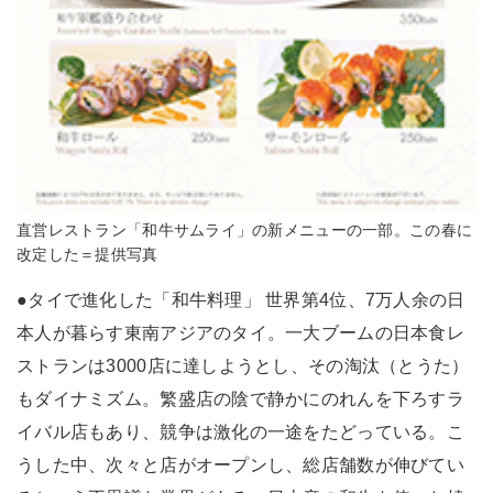
直営レストラン「和牛サムライ」の新メニューの一部。この春に
改定した＝提供写真
●タイで進化した「和牛料理」 世界第4位、7万人余の日
本人が暮らす東南アジアのタイ。一大ブームの日本食レ
ストランは3000店に達しようとし、その淘汰（とうた）
もダイナミズム。繁盛店の陰で静かにのれんを下ろすラ
イバル店もあり、競争は激化の一途をたどっている。こ
うした中、次々と店がオープンし、総店舗数が伸びてい