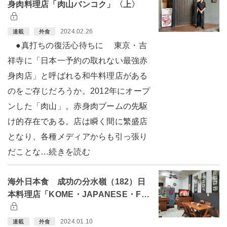
身肉料理店「肉山バンコク」〈上〉
2024.02.26
連載
外食
●真打ちの復活心待ちに 東京・吉
祥寺に「日本一予約の取れない最強赤
身肉店」と呼ばれる和牛料理店がある
のをご存じだろうか。2012年にオープ
ンした「肉山」。赤身肉ブームの先駆
け的存在である。店は瞬く間に繁盛店
となり、各種メディアからも引っ張り
だことな…続きを読む
海外日本食 成功の分水嶺（182）日
本料理店「KOME・JAPANESE・F…
2024.01.10
連載
外食