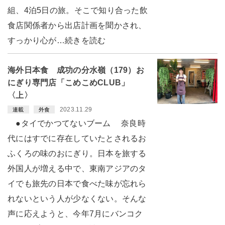
組、4泊5日の旅。そこで知り合った飲
食店関係者から出店計画を聞かされ、
すっかり心が…続きを読む
海外日本食 成功の分水嶺（179）お
にぎり専門店「こめこめCLUB」
〈上〉
2023.11.29
連載
外食
●タイでかつてないブーム 奈良時
代にはすでに存在していたとされるお
ふくろの味のおにぎり。日本を旅する
外国人が増える中で、東南アジアのタ
イでも旅先の日本で食べた味が忘れら
れないという人が少なくない。そんな
声に応えようと、今年7月にバンコク