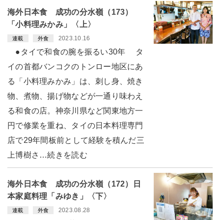
海外日本食 成功の分水嶺（173）
「小料理みかみ」〈上〉
2023.10.16
連載
外食
●タイで和食の腕を振るい30年 タ
イの首都バンコクのトンロー地区にあ
る「小料理みかみ」は、刺し身、焼き
物、煮物、揚げ物などが一通り味わえ
る和食の店。神奈川県など関東地方一
円で修業を重ね、タイの日本料理専門
店で29年間板前として経験を積んだ三
上博樹さ…続きを読む
海外日本食 成功の分水嶺（172）日
本家庭料理「みゆき」〈下〉
2023.08.28
連載
外食