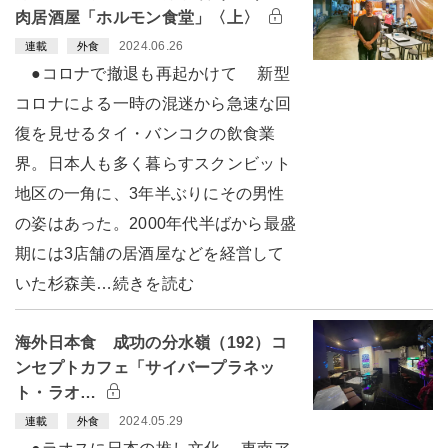
肉居酒屋「ホルモン食堂」〈上〉
2024.06.26
連載
外食
●コロナで撤退も再起かけて 新型
コロナによる一時の混迷から急速な回
復を見せるタイ・バンコクの飲食業
界。日本人も多く暮らすスクンビット
地区の一角に、3年半ぶりにその男性
の姿はあった。2000年代半ばから最盛
期には3店舗の居酒屋などを経営して
いた杉森美…続きを読む
海外日本食 成功の分水嶺（192）コ
ンセプトカフェ「サイバープラネッ
ト・ラオ…
2024.05.29
連載
外食