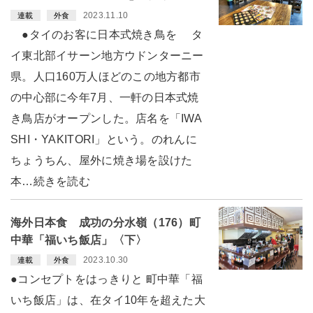
2023.11.10
連載
外食
●タイのお客に日本式焼き鳥を タ
イ東北部イサーン地方ウドンターニー
県。人口160万人ほどのこの地方都市
の中心部に今年7月、一軒の日本式焼
き鳥店がオープンした。店名を「IWA
SHI・YAKITORI」という。のれんに
ちょうちん、屋外に焼き場を設けた
本…続きを読む
海外日本食 成功の分水嶺（176）町
中華「福いち飯店」〈下〉
2023.10.30
連載
外食
●コンセプトをはっきりと 町中華「福
いち飯店」は、在タイ10年を超えた大