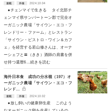
2024.10.04
連載
外食
●チェンマイで生きる タイ北部チ
ェンマイ県サンパートーン郡で完全オ
ーガニック農場「サイウン・エコ・フ
レンドリー・ファーム」とレストラン
「サイウン・ビストロ・ワイン＆カフ
ェ」を経営する若山修さんは、オーナ
ーシェフと〓（きき）酒師の肩書を併
せ持つ還暦6…続きを読む
海外日本食 成功の分水嶺（197）オ
ーガニック農場「サイウン・エコ・フ
レンド…
2024.10.02
連載
外食
●放し飼いの健康卵生産 このよう
なオーガニック卵を生産しているの