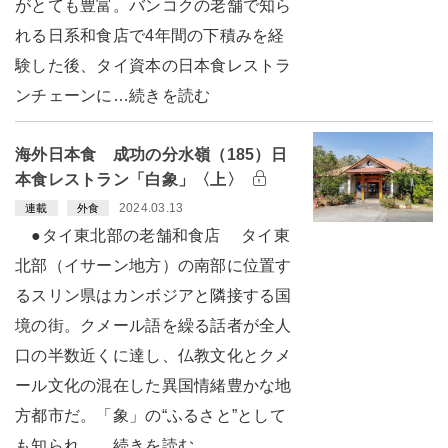
がとても豊富。バンコクの老舗で知ら
れる日系和食店で4年間の下積みを経
験した後、タイ資本の日本食レストラ
ンチェーンに…続きを読む
海外日本食 成功の分水嶺（185）日
本食レストラン「白象」〈上〉
2024.03.13
連載
外食
●タイ東北部の老舗和食店 タイ東
北部（イサーン地方）の南部に位置す
るスリン県はカンボジアと隣接する国
境の街。クメール語を繰る話者が全人
口の半数近くに達し、仏教文化とクメ
ール文化の混在した異国情緒豊かな地
方都市だ。「象」の“ふるさと”として
も知られ、…続きを読む