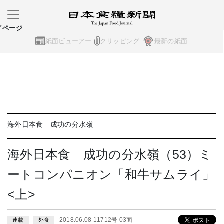
イページ
紙面ビューアー
クリッピング
最新の紙面
海外日本食 成功の分水嶺
海外日本食 成功の分水嶺（53）ミ
ートコンパニオン「和牛サムライ」
<上>
2018.06.08 11712号 03面
連載
外食