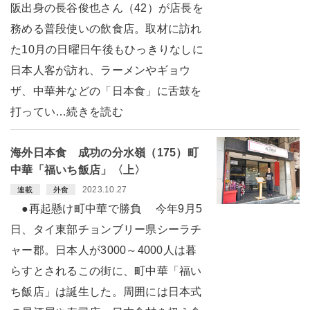
阪出身の長谷俊也さん（42）が店長を
務める普段使いの飲食店。取材に訪れ
た10月の日曜日午後もひっきりなしに
日本人客が訪れ、ラーメンやギョウ
ザ、中華丼などの「日本食」に舌鼓を
打ってい…続きを読む
海外日本食 成功の分水嶺（175）町
中華「福いち飯店」〈上〉
2023.10.27
連載
外食
●再起懸け町中華で勝負 今年9月5
日、タイ東部チョンブリー県シーラチ
ャー郡。日本人が3000～4000人は暮
らすとされるこの街に、町中華「福い
ち飯店」は誕生した。周囲には日本式