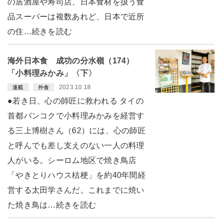
の居酒屋や寿司店、日本食材を扱う食
品スーパーは複数あれど、日本で近所
の住…続きを読む
海外日本食 成功の分水嶺（174）
「小料理みかみ」〈下〉
2023.10.18
連載
外食
●若き日、心の師匠に救われる タイの
首都バンコクで小料理みかみを経営す
る三上博樹さん（62）には、心の師匠
と呼んでも差し支えのない一人の料理
人がいる。シーロム地区で焼き鳥店
「やきとりハウス桔梗」を約40年間経
営する太田学さんだ。これまでに焼い
た焼き鳥は…続きを読む