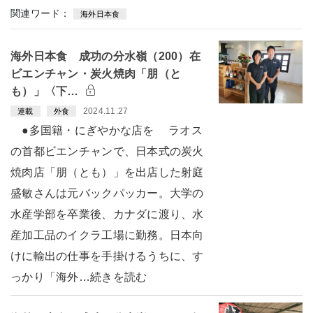
関連ワード：
海外日本食
海外日本食 成功の分水嶺（200）在
ビエンチャン・炭火焼肉「朋（と
も）」〈下…
2024.11.27
連載
外食
●多国籍・にぎやかな店を ラオス
の首都ビエンチャンで、日本式の炭火
焼肉店「朋（とも）」を出店した射庭
盛敏さんは元バックパッカー。大学の
水産学部を卒業後、カナダに渡り、水
産加工品のイクラ工場に勤務。日本向
けに輸出の仕事を手掛けるうちに、す
っかり「海外…続きを読む