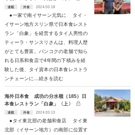
2024.03.18
連載
外食
●一家で南イサーン元気に タイ・
イサーン地方スリン県で日本食レスト
ラン「白象」を経営するタイ人男性の
ティーラ・サンスリさんは、料理人歴
がとても豊富。バンコクの老舗で知ら
れる日系和食店で4年間の下積みを経
験した後、タイ資本の日本食レストラ
ンチェーンに…続きを読む
海外日本食 成功の分水嶺（185）日
本食レストラン「白象」〈上〉
2024.03.13
連載
外食
●タイ東北部の老舗和食店 タイ東
北部（イサーン地方）の南部に位置す