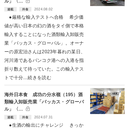
ル」〈…
2024.08.02
連載
外食
●厳格な輸入テストへ合格 希少価
値が高い日本の幻の酒をタイ側で本格
輸入することになった酒類輸入卸販売
業「バッカス・グローバル」。オーナ
ーの原宏治さんは2023年暮れの某日、
河川港であるバンコク港への入港を指
折り数えて待っていた。この輸入テス
トで十分…続きを読む
海外日本食 成功の分水嶺（195）酒
類輸入卸販売業「バッカス・グローバ
ル」〈…
2024.07.31
連載
外食
●生酒の輸出にチャレンジ きっか