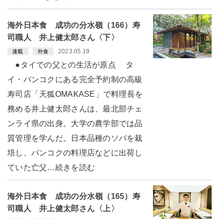
海外日本食 成功の分水嶺（166）寿
司職人 井上健太郎さん〈下〉
2023.05.19
連載
外食
●タイでの父との生活が原点 タ
イ・バンコクにある完全予約制の高級
寿司店「天狐OMAKASE」で料理長を
務める井上健太郎さんは、最北部チェ
ンライ県の出身。大学の農学部では品
質管理を学んだ。日本品種のソバを栽
培し、バンコクの料理店などに出荷し
ていた亡父…続きを読む
海外日本食 成功の分水嶺（165）寿
司職人 井上健太郎さん〈上〉