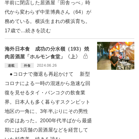
半前に閉店した居酒屋「田舎っぺ」時
代から変わらず中里博典さん（64）が
務めている。横浜生まれの横浜育ち。
17歳で…続きを読む
海外日本食 成功の分水嶺（193）焼
肉居酒屋「ホルモン食堂」〈上〉
2024.06.26
連載
外食
●コロナで撤退も再起かけて 新型
コロナによる一時の混迷から急速な回
復を見せるタイ・バンコクの飲食業
界。日本人も多く暮らすスクンビット
地区の一角に、3年半ぶりにその男性
の姿はあった。2000年代半ばから最盛
期には3店舗の居酒屋などを経営して