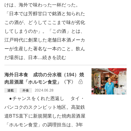
けは、海外で味わった一杯だった。
「日本では芳醇甘口で銘酒と知られた
この酒が、どうしてここまで味が劣化
してしまうのか」。「この酒」とは、
江戸時代に創業した老舗日本酒メーカ
ーが生産した著名な一本のこと。飲ん
だ場所は、日本…続きを読む
海外日本食 成功の分水嶺（194）焼
肉居酒屋「ホルモン食堂」〈下〉
2024.06.28
連載
外食
●チャンスをくれた恩返し タイ・
バンコクのスクンビット地区。高架鉄
道BTS直下に新規開業した焼肉居酒屋
「ホルモン食堂」の調理担当は、3年