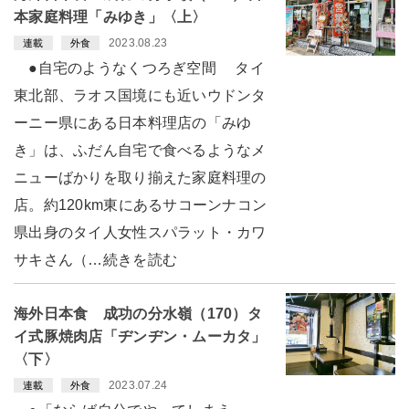
本家庭料理「みゆき」〈上〉
2023.08.23
連載
外食
●自宅のようなくつろぎ空間 タイ
東北部、ラオス国境にも近いウドンタ
ーニー県にある日本料理店の「みゆ
き」は、ふだん自宅で食べるようなメ
ニューばかりを取り揃えた家庭料理の
店。約120km東にあるサコーンナコン
県出身のタイ人女性スパラット・カワ
サキさん（…続きを読む
海外日本食 成功の分水嶺（170）タ
イ式豚焼肉店「ヂンヂン・ムーカタ」
〈下〉
2023.07.24
連載
外食