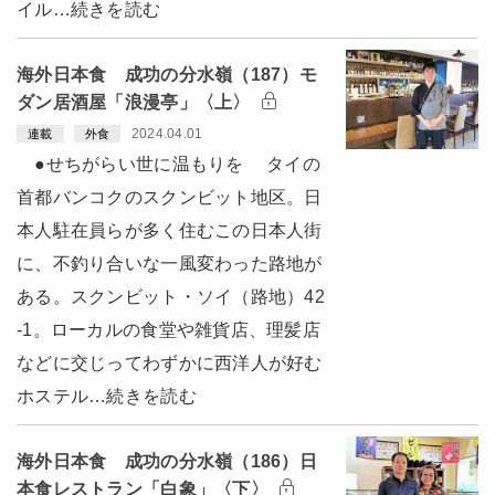
イル…続きを読む
海外日本食 成功の分水嶺（187）モ
ダン居酒屋「浪漫亭」〈上〉
2024.04.01
連載
外食
●せちがらい世に温もりを タイの
首都バンコクのスクンビット地区。日
本人駐在員らが多く住むこの日本人街
に、不釣り合いな一風変わった路地が
ある。スクンビット・ソイ（路地）42
-1。ローカルの食堂や雑貨店、理髪店
などに交じってわずかに西洋人が好む
ホステル…続きを読む
海外日本食 成功の分水嶺（186）日
本食レストラン「白象」〈下〉