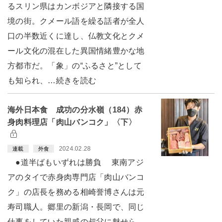
るスリン県はカンボジアと隣接する国
境の街。クメール語を繰る話者が全人
口の半数近くに達し、仏教文化とクメ
ール文化の混在した異国情緒豊かな地
方都市だ。「象」の“ふるさと”として
も知られ、…続きを読む
海外日本食 成功の分水嶺（184）赤
身肉料理店「肉山バンコク」〈下〉
2024.02.28
連載
外食
●道半ばもいずれは勝負 東南アジ
アのタイで赤身肉専門店「肉山バンコ
ク」の店長を務める相崎誉博さんは元
寿司職人。郷里の新潟・長岡で、同じ
仕事をしていた親戚の叔父に魅せら