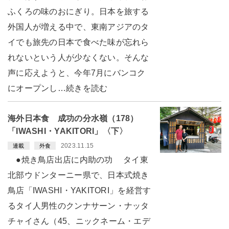
ふくろの味のおにぎり。日本を旅する
外国人が増える中で、東南アジアのタ
イでも旅先の日本で食べた味が忘れら
れないという人が少なくない。そんな
声に応えようと、今年7月にバンコク
にオープンし…続きを読む
海外日本食 成功の分水嶺（178）
「IWASHI・YAKITORI」〈下〉
2023.11.15
連載
外食
●焼き鳥店出店に内助の功 タイ東
北部ウドンターニー県で、日本式焼き
鳥店「IWASHI・YAKITORI」を経営す
るタイ人男性のクンナサーン・ナッタ
チャイさん（45、ニックネーム・エデ