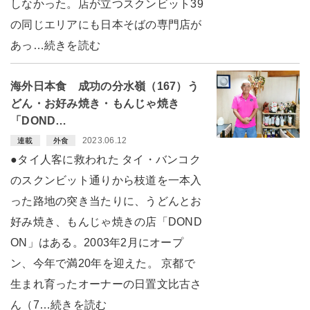
しなかった。店が立つスクンビット39
の同じエリアにも日本そばの専門店が
あっ…続きを読む
海外日本食 成功の分水嶺（167）う
どん・お好み焼き・もんじゃ焼き
「DOND…
2023.06.12
連載
外食
●タイ人客に救われた タイ・バンコク
のスクンビット通りから枝道を一本入
った路地の突き当たりに、うどんとお
好み焼き、もんじゃ焼きの店「DOND
ON」はある。2003年2月にオープ
ン、今年で満20年を迎えた。 京都で
生まれ育ったオーナーの日置文比古さ
ん（7…続きを読む