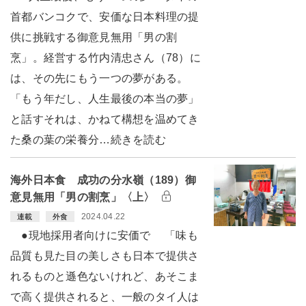
首都バンコクで、安価な日本料理の提
供に挑戦する御意見無用「男の割
烹」。経営する竹内清忠さん（78）に
は、その先にもう一つの夢がある。
「もう年だし、人生最後の本当の夢」
と話すそれは、かねて構想を温めてき
た桑の葉の栄養分…続きを読む
海外日本食 成功の分水嶺（189）御
意見無用「男の割烹」〈上〉
2024.04.22
連載
外食
●現地採用者向けに安価で 「味も
品質も見た目の美しさも日本で提供さ
れるものと遜色ないけれど、あそこま
で高く提供されると、一般のタイ人は