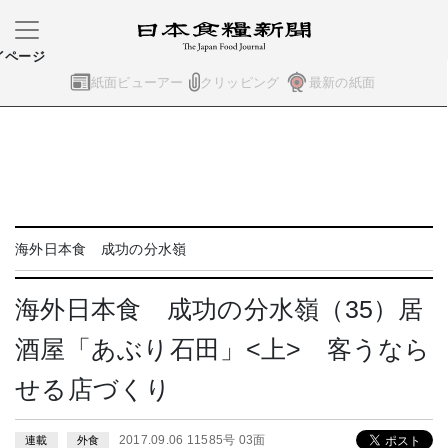
イページ
紙面ビューアー
クリッピング
最新の紙面
海外日本食 成功の分水嶺
海外日本食 成功の分水嶺（35）居
酒屋「あぶり石田」<上> 客うなら
せる店づくり
2017.09.06 11585号 03面
連載
外食