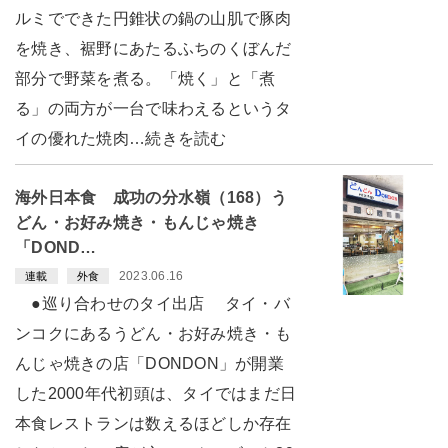
ルミでできた円錐状の鍋の山肌で豚肉
を焼き、裾野にあたるふちのくぼんだ
部分で野菜を煮る。「焼く」と「煮
る」の両方が一台で味わえるというタ
イの優れた焼肉…続きを読む
海外日本食 成功の分水嶺（168）う
どん・お好み焼き・もんじゃ焼き
「DOND…
2023.06.16
連載
外食
●巡り合わせのタイ出店 タイ・バ
ンコクにあるうどん・お好み焼き・も
んじゃ焼きの店「DONDON」が開業
した2000年代初頭は、タイではまだ日
本食レストランは数えるほどしか存在