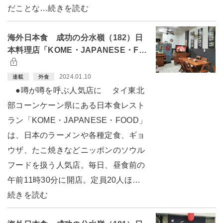
だことな…続きを読む
海外日本食 成功の分水嶺（182）日
本料理店「KOME・JAPANESE・F…
2024.01.10
連載
外食
●噂が噂を呼ぶ人気店に タイ東北
部コーンケーン県にある日本食レスト
ラン「KOME・JAPANESE・FOOD」
は、日本のラーメンや各種定食、ギョ
ウザ、たこ焼きなどニッポンのソウル
フードを扱う人気店。毎日、昼食前の
午前11時30分に開店。定員20人ほ…
続きを読む