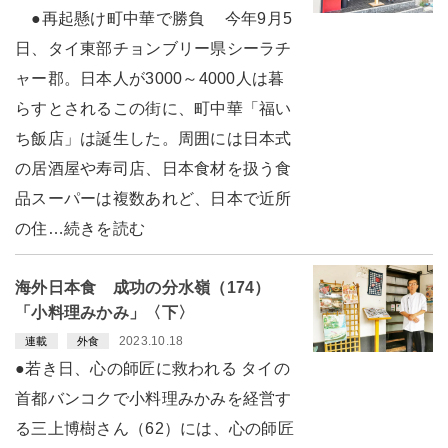
●再起懸け町中華で勝負 今年9月5
日、タイ東部チョンブリー県シーラチ
ャー郡。日本人が3000～4000人は暮
らすとされるこの街に、町中華「福い
ち飯店」は誕生した。周囲には日本式
の居酒屋や寿司店、日本食材を扱う食
品スーパーは複数あれど、日本で近所
の住…続きを読む
海外日本食 成功の分水嶺（174）
「小料理みかみ」〈下〉
2023.10.18
連載
外食
●若き日、心の師匠に救われる タイの
首都バンコクで小料理みかみを経営す
る三上博樹さん（62）には、心の師匠