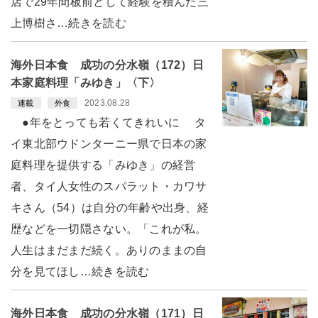
店で29年間板前として経験を積んだ三
上博樹さ…続きを読む
海外日本食 成功の分水嶺（172）日
本家庭料理「みゆき」〈下〉
2023.08.28
連載
外食
●年をとっても若くてきれいに タ
イ東北部ウドンターニー県で日本の家
庭料理を提供する「みゆき」の経営
者、タイ人女性のスパラット・カワサ
キさん（54）は自分の年齢や出身、経
歴などを一切隠さない。「これが私。
人生はまだまだ続く。ありのままの自
分を見てほし…続きを読む
海外日本食 成功の分水嶺（171）日