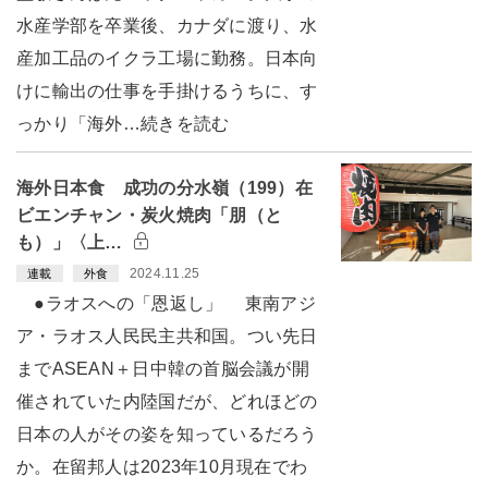
水産学部を卒業後、カナダに渡り、水
産加工品のイクラ工場に勤務。日本向
けに輸出の仕事を手掛けるうちに、す
っかり「海外…続きを読む
海外日本食 成功の分水嶺（199）在
ビエンチャン・炭火焼肉「朋（と
も）」〈上…
2024.11.25
連載
外食
●ラオスへの「恩返し」 東南アジ
ア・ラオス人民民主共和国。つい先日
までASEAN＋日中韓の首脳会議が開
催されていた内陸国だが、どれほどの
日本の人がその姿を知っているだろう
か。在留邦人は2023年10月現在でわ