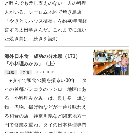
と呼んでも差し支えのない一人の料理
人がいる。シーロム地区で焼き鳥店
「やきとりハウス桔梗」を約40年間経
営する太田学さんだ。これまでに焼い
た焼き鳥は…続きを読む
海外日本食 成功の分水嶺（173）
「小料理みかみ」〈上〉
2023.10.16
連載
外食
●タイで和食の腕を振るい30年 タ
イの首都バンコクのトンロー地区にあ
る「小料理みかみ」は、刺し身、焼き
物、煮物、揚げ物などが一通り味わえ
る和食の店。神奈川県など関東地方一
円で修業を重ね、タイの日本料理専門