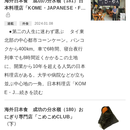
海外日本食 成功の分水嶺（181）日
本料理店「KOME・JAPANESE・F…
2024.01.08
連載
外食
●第二の人生に迷わず選ぶ タイ東
北部の中心都市コーンケーン。バンコ
クから400km。車で6時間、寝台夜行
列車でも8時間近くかかるこの土地
に、開業から10年を超える人気の日本
料理店がある。大学や病院などが立ち
並ぶ中心地の一角。日本料理店「KOM
E・J…続きを読む
海外日本食 成功の分水嶺（180）お
にぎり専門店「こめこめCLUB」
〈下〉