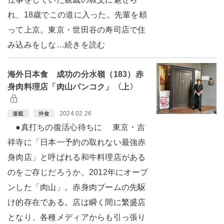
れ、18歳でこの道に入った。先輩を頼
って上京。東京・世田谷の寿司店で住
み込みをしな…続きを読む
海外日本食 成功の分水嶺（183）赤
身肉料理店「肉山バンコク」〈上〉
2024.02.26
連載
外食
●真打ちの復活心待ちに 東京・吉
祥寺に「日本一予約の取れない最強赤
身肉店」と呼ばれる和牛料理店がある
のをご存じだろうか。2012年にオープ
ンした「肉山」。赤身肉ブームの先駆
け的存在である。店は瞬く間に繁盛店
となり、各種メディアからも引っ張り