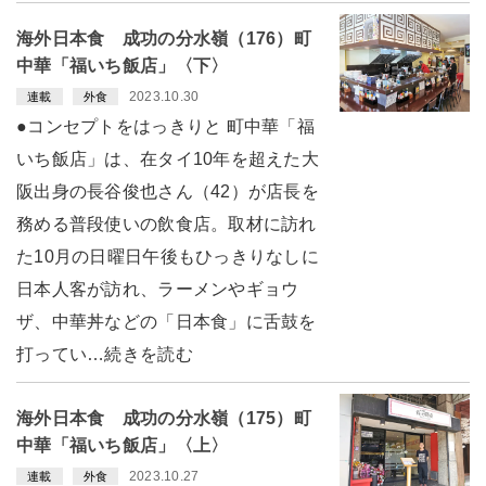
海外日本食 成功の分水嶺（176）町
中華「福いち飯店」〈下〉
2023.10.30
連載
外食
●コンセプトをはっきりと 町中華「福
いち飯店」は、在タイ10年を超えた大
阪出身の長谷俊也さん（42）が店長を
務める普段使いの飲食店。取材に訪れ
た10月の日曜日午後もひっきりなしに
日本人客が訪れ、ラーメンやギョウ
ザ、中華丼などの「日本食」に舌鼓を
打ってい…続きを読む
海外日本食 成功の分水嶺（175）町
中華「福いち飯店」〈上〉
2023.10.27
連載
外食