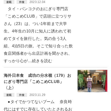
2023.12.04
連載
外食
タイ・バンコクのおにぎり専門店
「こめこめCLUB」で店頭に立つリサ
さん（23）は、つい1年前まで大学
生。4年生の10月に知人に誘われて初
めてタイを旅行した。気の合う3人
組、4泊5日の旅。そこで知り合った飲
食店関係者から出店計画を聞かされ、
すっかり心が…続きを読む
海外日本食 成功の分水嶺（179）お
にぎり専門店「こめこめCLUB」
〈上〉
2023.11.29
連載
外食
●タイでかつてないブーム 奈良時
代にはすでに存在していたとされるお