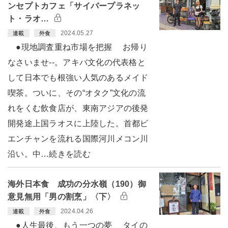
ンセプトカフェ「サイバープラネッ
ト・ラオ…
2024.05.27
連載
外食
●現地調査重ね市場を把握 お帰り
なさいませ--。アキバ文化の代表格と
して日本でも根強い人気のあるメイド
喫茶。ついに、その“オタク”文化の流
れをくむ飲食店が、東南アジアの後発
開発途上国ラオスに上陸した。首都ビ
エンチャンを流れる国際河川メコン川
沿い。中…続きを読む
海外日本食 成功の分水嶺（190）御
意見無用「男の割烹」〈下〉
2024.04.26
連載
外食
●人生最後、もう一つの夢 タイの