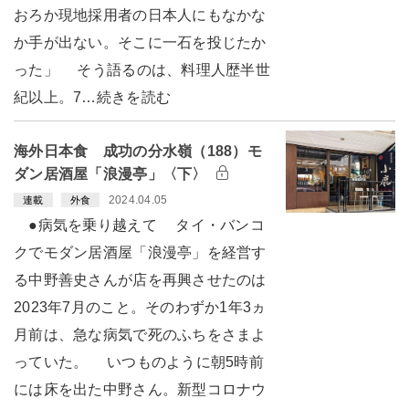
おろか現地採用者の日本人にもなかな
か手が出ない。そこに一石を投じたか
った」 そう語るのは、料理人歴半世
紀以上。7…続きを読む
海外日本食 成功の分水嶺（188）モ
ダン居酒屋「浪漫亭」〈下〉
2024.04.05
連載
外食
●病気を乗り越えて タイ・バンコ
クでモダン居酒屋「浪漫亭」を経営す
る中野善史さんが店を再興させたのは
2023年7月のこと。そのわずか1年3ヵ
月前は、急な病気で死のふちをさまよ
っていた。 いつものように朝5時前
には床を出た中野さん。新型コロナウ